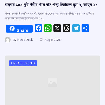
চাম্বায় ১০০ ফুট গভীর খাদে বাস পড়ে হিমাচলে মৃত ৭, আহত ১১
শিমলা, ৮ আগস্ট (আইএএনএস): হিমাচল প্রদেশের চাম্বা জেলায় শনিবার ভয়াবহ বাস দুর্ঘটনায়
অন্তত সাতজনের মৃত্যু হয়েছে এবং ১১…
F
W
X
T
T
S
Share
a
h
hr
el
h
By
News Desk
Aug 8, 2026
ce
at
e
e
ar
b
s
a
gr
e
o
A
d
a
o
p
s
m
UNCATEGORIZED
k
p