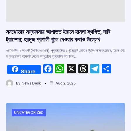
সমঝোতার সম্ভাবনায় আপাতত ইরানে হামলা স্থগিত, দাবি
ট্রাম্পের; হরমুজ প্রণালী খুলে দেওয়ার কথাও উল্লেখ
ওয়াশিংটন, ২ আগস্ট (আইএএনএস): যুক্তরাষ্ট্রের প্রেসিডেন্ট ডোনাল্ড ট্রাম্প দাবি করেছেন, ইরান এবং
মধ্যপ্রাচ্যের কয়েকটি দেশের অনুরোধে যুক্তরাষ্ট্র আপাতত…
F
W
X
T
T
S
Share
a
h
hr
el
h
By
News Desk
Aug 2, 2026
ce
at
e
e
ar
b
s
a
gr
e
o
A
d
a
o
p
s
m
UNCATEGORIZED
k
p