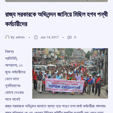
রাজ্য সরকারকে অভিনন্দন জানিয়ে মিছিল হগব পন্থী
কর্মচারীদের
By
admin
Jun 14, 2017
0
নিজস্ব
প্রতিনিধি,
আগরতলা, ১৩
জুন৷৷ কর্মচারীদের
বেতন ভাতা
পুনর্বিন্যাসের
ঘোষণা দেওয়ার
সাথে সাথেই
রাজ্য সরকারকে অভিনন্দন জানাতে ব্যস্ত হয়ে পড়েন হগব মার্কা কর্মচারীরা৷ মঙ্গলবার
রাজ্য মন্ত্রিসভা পে এন্ড পেনশন রিভিশন কমিটির সুপারিশ অনুযায়ী নয়া বেতন ভাতা