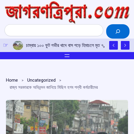
Skip
to
content
Search
চাম্বায় ১০০ ফুট গভীর খাদে বাস পড়ে হিমাচলে মৃত ৭, আহত ১১
Home
Uncategorized
রাজ্য সরকারকে অভিনন্দন জানিয়ে মিছিল হগব পন্থী কর্মচারীদের