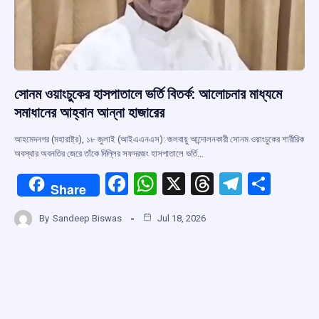
সোনম ওয়াংচুকের হাসপাতালে ভর্তি বিতর্ক: আলোচনার মাধ্যমে
সমাধানের আহ্বান আন্না হাজারের
আহমেদনগর (মহারাষ্ট্র), ১৮ জুলাই (আইএএনএস): জলবায়ু আন্দোলনকারী সোনম ওয়াংচুকের শারীরিক
অবস্থার অবনতির জেরে তাঁকে দিল্লির সফদরজং হাসপাতালে ভর্তি…
F
W
X
T
T
S
Share
a
h
hr
el
h
By
Sandeep Biswas
Jul 18, 2026
ce
at
e
e
ar
b
s
a
gr
e
o
A
d
a
o
p
s
m