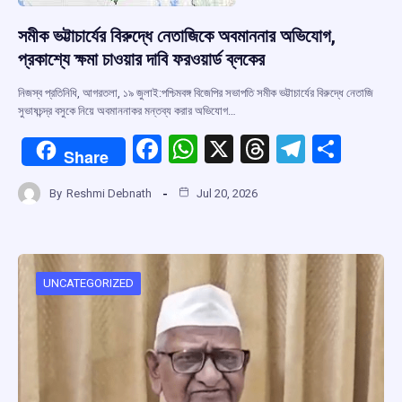
সমীক ভট্টাচার্যের বিরুদ্ধে নেতাজিকে অবমাননার অভিযোগ,
প্রকাশ্যে ক্ষমা চাওয়ার দাবি ফরওয়ার্ড ব্লকের
নিজস্ব প্রতিনিধি, আগরতলা, ১৯ জুলাই:পশ্চিমবঙ্গ বিজেপির সভাপতি সমীক ভট্টাচার্যের বিরুদ্ধে নেতাজি
সুভাষচন্দ্র বসুকে নিয়ে অবমাননাকর মন্তব্য করার অভিযোগ…
F
W
X
T
T
S
Share
a
h
hr
el
h
By
Reshmi Debnath
Jul 20, 2026
ce
at
e
e
ar
b
s
a
gr
e
o
A
d
a
o
p
s
m
UNCATEGORIZED
k
p