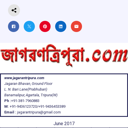
k
p
www.jagarantripura.com
Jagaran Bhavan, Ground Floor
L. N. Bari Lane(Prabhubari)
Banamalipur, Agartala, Tripura(W)
Ph :
+91-381-7960883
M:
+91-9436123720/+91-9436453389
Email :
jagarantripura@gmail.com
June 2017