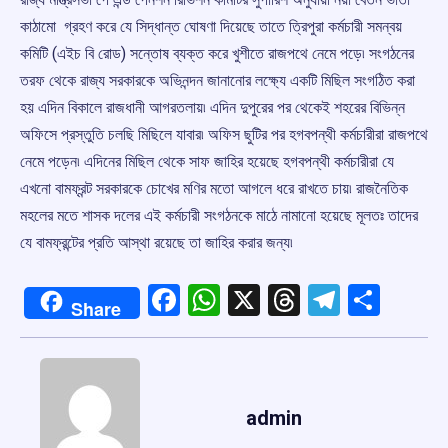
কাঠামো গ্রহণ করে যে সিদ্ধান্ত ঘোষণা দিয়েছে তাতে ত্রিপুরা কর্মচারী সমন্বয়
কমিটি (এইচ বি রোড) সন্তোষ ব্যক্ত করে খুশীতে রাজপথে নেমে পড়ে৷ সংগঠনের
তরফ থেকে রাজ্য সরকারকে অভিনন্দন জানানোর লক্ষ্যে একটি মিছিল সংগঠিত করা
হয় এদিন বিকালে রাজধানী আগরতলায়৷ এদিন দুপুরের পর থেকেই শহরের বিভিন্ন
অফিসে প্রস্তুতি চলছি মিছিলে যাবার৷ অফিস ছুটির পর হগবপন্থী কর্মচারীরা রাজপথে
নেমে পড়েন৷ এদিনের মিছিল থেকে সাফ জাহির হয়েছে হগবপন্থী কর্মচারীরা যে
এখনো বামফ্রন্ট সরকারকে চোখের মণির মতো আগলে ধরে রাখতে চায়৷ রাজনৈতিক
মহলের মতে শাসক দলের এই কর্মচারী সংগঠনকে মাঠে নামানো হয়েছে মূলতঃ তাদের
যে বামফ্রন্টের প্রতি আস্থা রয়েছে তা জাহির করার জন্য৷
Facebook
WhatsApp
X
Threads
Telegr
Shar
Share
admin