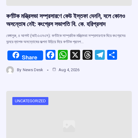
কর্ণাটক মন্ত্রিসভা সম্প্রসারণে কেউ ইস্তফা দেননি, দলে কোনও
অসন্তোষ নেই: কংগ্রেস সভাপতি বি. কে. হরিপ্রসাদ
বেঙ্গালুরু, ৪ আগস্ট (আইএএনএস): কর্ণাটকে সাম্প্রতিক মন্ত্রিসভা সম্প্রসারণকে ঘিরে কংগ্রেসের
অন্দরে ব্যাপক অসন্তোষের জল্পনা উড়িয়ে দিয়ে কর্ণাটক প্রদেশ…
F
W
X
T
T
S
Share
a
h
hr
el
h
By
News Desk
Aug 4, 2026
ce
at
e
e
ar
b
s
a
gr
e
o
A
d
a
o
p
s
m
UNCATEGORIZED
k
p