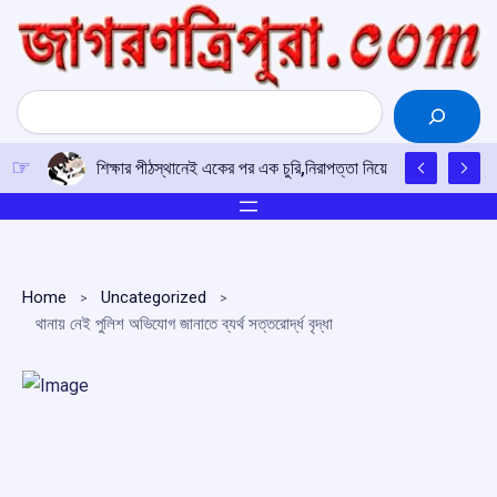
Skip
to
content
Search
শিক্ষার পীঠস্থানেই একের পর এক চুরি,নিরাপত্তা নিয়ে উদ্বিগ্ন শিক্ষক-শিক
Home
Uncategorized
থানায় নেই পুলিশ অভিযোগ জানাতে ব্যর্থ সত্তরোর্দ্ধ বৃদ্ধা