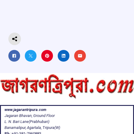
o
A
d
a
o
p
s
m
k
p
www.jagarantripura.com
Jagaran Bhavan, Ground Floor
L. N. Bari Lane(Prabhubari)
Banamalipur, Agartala, Tripura(W)
Ph :
+91-381-7960883