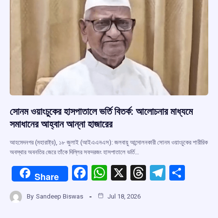
k
p
সোনম ওয়াংচুকের হাসপাতালে ভর্তি বিতর্ক: আলোচনার মাধ্যমে
সমাধানের আহ্বান আন্না হাজারের
আহমেদনগর (মহারাষ্ট্র), ১৮ জুলাই (আইএএনএস): জলবায়ু আন্দোলনকারী সোনম ওয়াংচুকের শারীরিক
অবস্থার অবনতির জেরে তাঁকে দিল্লির সফদরজং হাসপাতালে ভর্তি…
F
W
X
T
T
S
Share
a
h
hr
el
h
By
Sandeep Biswas
Jul 18, 2026
ce
at
e
e
ar