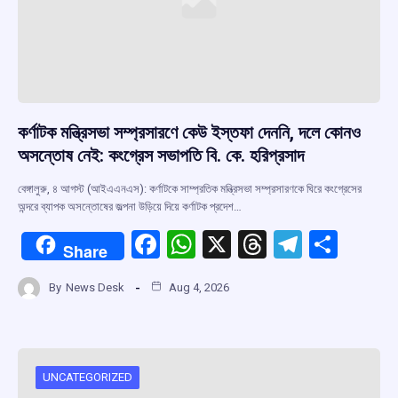
কর্ণাটক মন্ত্রিসভা সম্প্রসারণে কেউ ইস্তফা দেননি, দলে কোনও
অসন্তোষ নেই: কংগ্রেস সভাপতি বি. কে. হরিপ্রসাদ
বেঙ্গালুরু, ৪ আগস্ট (আইএএনএস): কর্ণাটকে সাম্প্রতিক মন্ত্রিসভা সম্প্রসারণকে ঘিরে কংগ্রেসের
অন্দরে ব্যাপক অসন্তোষের জল্পনা উড়িয়ে দিয়ে কর্ণাটক প্রদেশ…
F
W
X
T
T
S
Share
a
h
hr
el
h
By
News Desk
Aug 4, 2026
ce
at
e
e
ar
b
s
a
gr
e
o
A
d
a
o
p
s
m
UNCATEGORIZED