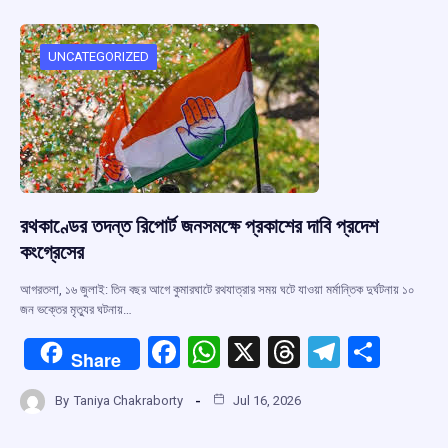
b
s
a
gr
e
o
A
d
a
o
p
s
m
UNCATEGORIZED
k
p
রথকাণ্ডের তদন্ত রিপোর্ট জনসমক্ষে প্রকাশের দাবি প্রদেশ
কংগ্রেসের
আগরতলা, ১৬ জুলাই: তিন বছর আগে কুমারঘাটে রথযাত্রার সময় ঘটে যাওয়া মর্মান্তিক দুর্ঘটনায় ১০
জন ভক্তের মৃত্যুর ঘটনায়…
F
W
X
T
T
S
Share
a
h
hr
el
h
By
Taniya Chakraborty
Jul 16, 2026
ce
at
e
e
ar
b
s
a
gr
e