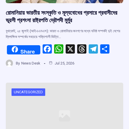
রোমানিয়ায় ভারতীয় সংস্কৃতি ও মূল্যবোধের প্রসারে প্রবাসীদের
ভূয়সী প্রশংসা রাষ্ট্রপতি দ্রৌপদী মুর্মুর
বুখারেস্ট, ২৫ জুলাই (আইএএনএস): ভারত ও রোমানিয়ার জনগণের মধ্যে ঘনিষ্ঠ সম্পর্কই দুই দেশের
দ্বিপাক্ষিক সম্পর্কের সবচেয়ে শক্তিশালী ভিত্তি…
F
W
X
T
T
S
Share
a
h
hr
el
h
By
News Desk
Jul 25, 2026
ce
at
e
e
ar
b
s
a
gr
e
o
A
d
a
o
p
s
m
UNCATEGORIZED
k
p