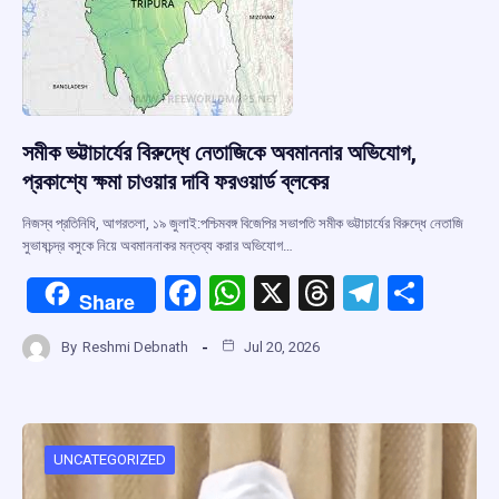
সমীক ভট্টাচার্যের বিরুদ্ধে নেতাজিকে অবমাননার অভিযোগ,
প্রকাশ্যে ক্ষমা চাওয়ার দাবি ফরওয়ার্ড ব্লকের
নিজস্ব প্রতিনিধি, আগরতলা, ১৯ জুলাই:পশ্চিমবঙ্গ বিজেপির সভাপতি সমীক ভট্টাচার্যের বিরুদ্ধে নেতাজি
সুভাষচন্দ্র বসুকে নিয়ে অবমাননাকর মন্তব্য করার অভিযোগ…
F
W
X
T
T
S
Share
a
h
hr
el
h
By
Reshmi Debnath
Jul 20, 2026
ce
at
e
e
ar
b
s
a
gr
e
o
A
d
a
o
p
s
m
UNCATEGORIZED