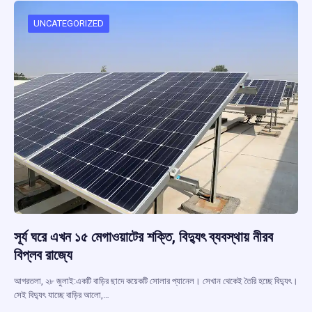
o
A
d
a
o
p
s
m
UNCATEGORIZED
k
p
সূর্য ঘরে এখন ১৫ মেগাওয়াটের শক্তি, বিদ্যুৎ ব্যবস্থায় নীরব
বিপ্লব রাজ্যে
আগরতলা, ২৮ জুলাই:একটি বাড়ির ছাদে কয়েকটি সোলার প্যানেল। সেখান থেকেই তৈরি হচ্ছে বিদ্যুৎ।
সেই বিদ্যুৎ যাচ্ছে বাড়ির আলো,…