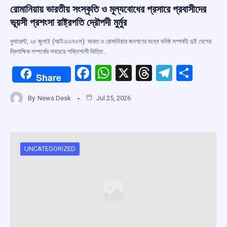
রোমানিয়ায় ভারতীয় সংস্কৃতি ও মূল্যবোধের প্রসারে প্রবাসীদের
ভূয়সী প্রশংসা রাষ্ট্রপতি দ্রৌপদী মুর্মুর
বুখারেস্ট, ২৫ জুলাই (আইএএনএস): ভারত ও রোমানিয়ার জনগণের মধ্যে ঘনিষ্ঠ সম্পর্কই দুই দেশের
দ্বিপাক্ষিক সম্পর্কের সবচেয়ে শক্তিশালী ভিত্তি…
F
W
X
T
T
S
Share
a
h
hr
el
h
By
News Desk
Jul 25, 2026
ce
at
e
e
ar
b
s
a
gr
e
o
A
d
a
o
p
s
m
UNCATEGORIZED
k
p