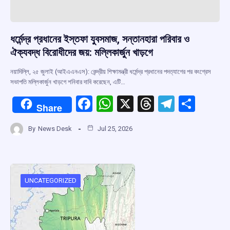
ধর্মেন্দ্র প্রধানের ইস্তফা যুবসমাজ, সন্তানহারা পরিবার ও
ঐক্যবদ্ধ বিরোধীদের জয়: মল্লিকার্জুন খাড়গে
নয়াদিল্লি, ২৫ জুলাই (আইএএনএস): কেন্দ্রীয় শিক্ষামন্ত্রী ধর্মেন্দ্র প্রধানের পদত্যাগের পর কংগ্রেস
সভাপতি মল্লিকার্জুন খাড়গে শনিবার দাবি করেছেন, এটি…
F
W
X
T
T
S
Share
a
h
hr
el
h
By
News Desk
Jul 25, 2026
ce
at
e
e
ar
b
s
a
gr
e
o
A
d
a
o
p
s
m
UNCATEGORIZED
k
p