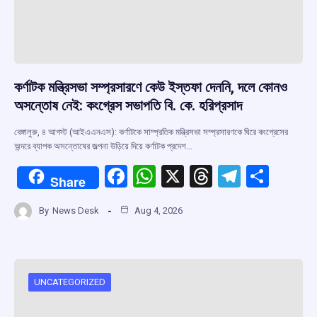
কর্ণাটক মন্ত্রিসভা সম্প্রসারণে কেউ ইস্তফা দেননি, দলে কোনও
অসন্তোষ নেই: কংগ্রেস সভাপতি বি. কে. হরিপ্রসাদ
বেঙ্গালুরু, ৪ আগস্ট (আইএএনএস): কর্ণাটকে সাম্প্রতিক মন্ত্রিসভা সম্প্রসারণকে ঘিরে কংগ্রেসের
অন্দরে ব্যাপক অসন্তোষের জল্পনা উড়িয়ে দিয়ে কর্ণাটক প্রদেশ…
F
W
X
T
T
S
Share
a
h
hr
el
h
By
News Desk
Aug 4, 2026
ce
at
e
e
ar
b
s
a
gr
e
o
A
d
a
o
p
s
m
UNCATEGORIZED
k
p