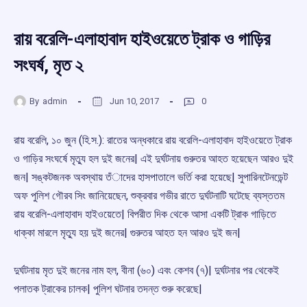
রায় বরেলি-এলাহাবাদ হাইওয়েতে ট্রাক ও গাড়ির
সংঘর্ষ, মৃত ২
By
admin
Jun 10, 2017
0
রায় বরেলি, ১০ জুন (হি.স.): রাতের অন্ধকারে রায় বরেলি-এলাহাবাদ হাইওয়েতে ট্রাক
ও গাড়ির সংঘর্ষে মৃতু্য হল দুই জনের| এই দুর্ঘটনায় গুরুতর আহত হয়েছেন আরও দুই
জন| সঙ্কটজনক অবস্থায় তঁাদের হাসপাতালে ভর্তি করা হয়েছে| সুপারিনটেনডেন্ট
অফ পুলিশ গৌরব সিং জানিয়েছেন, শুক্রবার গভীর রাতে দুর্ঘটনাটি ঘটেছে ব্যস্ততম
রায় বরেলি-এলাহাবাদ হাইওয়েতে| বিপরীত দিক থেকে আসা একটি ট্রাক গাড়িতে
ধাক্কা মারলে মৃতু্য হয় দুই জনের| গুরুতর আহত হন আরও দুই জন|
দুর্ঘটনায় মৃত দুই জনের নাম হল, বীনা (৬০) এবং কেশব (৭)| দুর্ঘটনার পর থেকেই
পলাতক ট্রাকের চালক| পুলিশ ঘটনার তদন্ত শুরু করেছে|