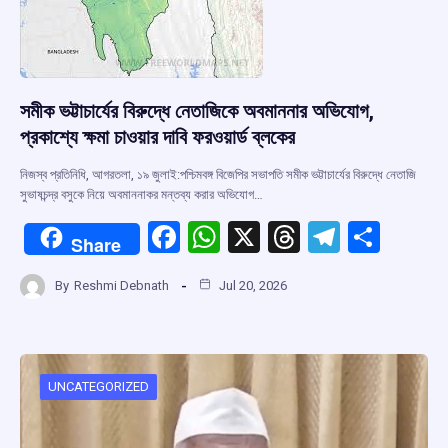
সমীক ভট্টাচার্যের বিরুদ্ধে নেতাজিকে অবমাননার অভিযোগ,
প্রকাশ্যে ক্ষমা চাওয়ার দাবি ফরওয়ার্ড ব্লকের
নিজস্ব প্রতিনিধি, আগরতলা, ১৯ জুলাই:পশ্চিমবঙ্গ বিজেপির সভাপতি সমীক ভট্টাচার্যের বিরুদ্ধে নেতাজি
সুভাষচন্দ্র বসুকে নিয়ে অবমাননাকর মন্তব্য করার অভিযোগ…
F
W
X
T
T
S
Share
a
h
hr
el
h
By
Reshmi Debnath
Jul 20, 2026
ce
at
e
e
ar
b
s
a
gr
e
o
A
d
a
o
p
s
m
UNCATEGORIZED
k
p