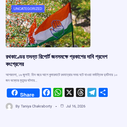
o
A
d
a
o
p
s
m
UNCATEGORIZED
k
p
রথকাণ্ডের তদন্ত রিপোর্ট জনসমক্ষে প্রকাশের দাবি প্রদেশ
কংগ্রেসের
আগরতলা, ১৬ জুলাই: তিন বছর আগে কুমারঘাটে রথযাত্রার সময় ঘটে যাওয়া মর্মান্তিক দুর্ঘটনায় ১০
জন ভক্তের মৃত্যুর ঘটনায়…
F
W
X
T
T
S
Share
a
h
hr
el
h
By
Taniya Chakraborty
Jul 16, 2026
ce
at
e
e
ar
b
s
a
gr
e