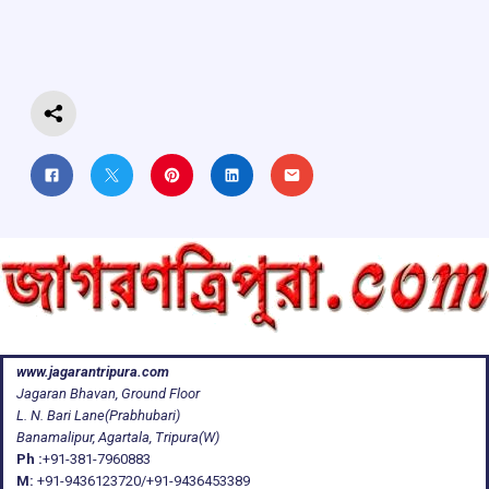
o
A
d
a
o
p
s
m
k
p
www.jagarantripura.com
Jagaran Bhavan, Ground Floor
L. N. Bari Lane(Prabhubari)
Banamalipur, Agartala, Tripura(W)
Ph :
+91-381-7960883
M:
+91-9436123720/+91-9436453389