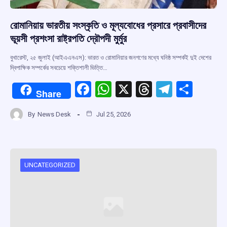
রোমানিয়ায় ভারতীয় সংস্কৃতি ও মূল্যবোধের প্রসারে প্রবাসীদের
ভূয়সী প্রশংসা রাষ্ট্রপতি দ্রৌপদী মুর্মুর
বুখারেস্ট, ২৫ জুলাই (আইএএনএস): ভারত ও রোমানিয়ার জনগণের মধ্যে ঘনিষ্ঠ সম্পর্কই দুই দেশের
দ্বিপাক্ষিক সম্পর্কের সবচেয়ে শক্তিশালী ভিত্তি…
F
W
X
T
T
S
Share
a
h
hr
el
h
By
News Desk
Jul 25, 2026
ce
at
e
e
ar
b
s
a
gr
e
o
A
d
a
o
p
s
m
UNCATEGORIZED
k
p