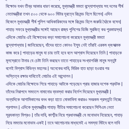
বিক্ষোভ যখন তীব্র আকার ধারণ করেছে, মুখ্যমন্ত্রী মমতা বন্দ্যোপাধ্যায় সহ দলের শীর্ষ
নেতামন্ত্রীরা তখন ৫০০ থেকে ৬০০ মিটার দূরত্বে রিচমন্ড হিলে ছিলেন| এদিন
বিকেলে মুখ্যমন্ত্রী শীর্ষ পুলিশ আধিকারিকদের সঙ্গে রিচমন্ড হিলে জরুরি বৈঠকে বসেন|
পাহাড় সফরে মুখ্যমন্ত্রীর সঙ্গেই আছেন রাজ্য পুলিশের ডিজি সুরজিত্ কর পুরকায়স্থ|
এদিকে মোর্চার এই বিক্ষোভের কড়া সমালোচনা করেছেন মুখ্যমন্ত্রী মমতা
বন্দ্যোপাধ্যায় | জানিয়েছেন, যাঁদের হাতে কোনও ইসু্য নেই তাঁরাই এরকম ধ্বংসাত্মক
কাজ করে | পাহাড়ের মানুষ যা চায় তাই হবে বলে আশ্বাস দিয়েছেন তিনি | পাহাড়কে
মূলস্রোতে টানার যে চেষ্টা তিনি করছেন তাতে পাহাড়ের সংখ্যাগরিষ্ঠ মানুষ সন্তুষ্ট
বলেই বিশ্বাস বিভিন্ন মহলের | অনেকের দাবি, মিরিক হাত ছাড়া হওয়ার পর
অস্তিত্ব রক্ষার দাবিতেই মোর্চার এই আন্দোলন |
এদিকে মোর্চার বিক্ষোভে গিয়ে পাহাড়ে আটকে পড়েছেন প্রায় হাজার দশেক পর‌্যটক |
তাঁদের নিরাপদে সমতলে নামানোর ব্যবস্থা করার নির্দেশ দিয়েছেন মুখ্যমন্ত্রী |
অন্যদিকে আগামিকালের বনধ কড়া হাতে মোকাবিলা করারও সবরকম প্রস্তুতি নিচ্ছে
প্রশাসন | এদিকে মুখ্যমন্ত্রীর পাহাড় নীতির সমালোচনা করেছেন সিপিএম নেতা
সূর‌্যকান্ত মিশ্রও | তাঁর দাবি, কাশ্মীর নিয়ে প্রধানমন্ত্রী যে মনোভাব নিয়েছেন, পাহাড়
নিয়ে মমতার মনোভাব একই | তবে আলোচনার মাধ্যমেই এ সমস্যা মিটবে বলে দাবি