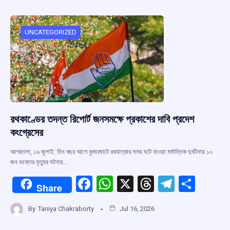
b
s
a
gr
e
o
A
d
a
o
p
s
m
UNCATEGORIZED
k
p
রথকাণ্ডের তদন্ত রিপোর্ট জনসমক্ষে প্রকাশের দাবি প্রদেশ
কংগ্রেসের
আগরতলা, ১৬ জুলাই: তিন বছর আগে কুমারঘাটে রথযাত্রার সময় ঘটে যাওয়া মর্মান্তিক দুর্ঘটনায় ১০
জন ভক্তের মৃত্যুর ঘটনায়…
F
W
X
T
T
S
Share
a
h
hr
el
h
By
Taniya Chakraborty
Jul 16, 2026
ce
at
e
e
ar