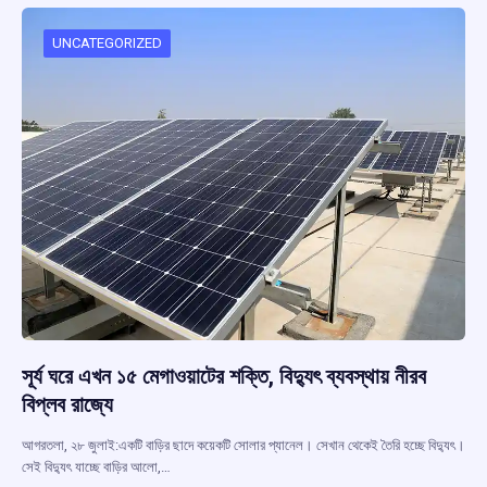
o
A
d
a
o
p
s
m
UNCATEGORIZED
k
p
সূর্য ঘরে এখন ১৫ মেগাওয়াটের শক্তি, বিদ্যুৎ ব্যবস্থায় নীরব
বিপ্লব রাজ্যে
আগরতলা, ২৮ জুলাই:একটি বাড়ির ছাদে কয়েকটি সোলার প্যানেল। সেখান থেকেই তৈরি হচ্ছে বিদ্যুৎ।
সেই বিদ্যুৎ যাচ্ছে বাড়ির আলো,…