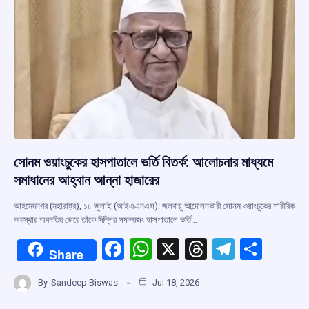
k
p
সোনম ওয়াংচুকের হাসপাতালে ভর্তি বিতর্ক: আলোচনার মাধ্যমে
সমাধানের আহ্বান আন্না হাজারের
আহমেদনগর (মহারাষ্ট্র), ১৮ জুলাই (আইএএনএস): জলবায়ু আন্দোলনকারী সোনম ওয়াংচুকের শারীরিক
অবস্থার অবনতির জেরে তাঁকে দিল্লির সফদরজং হাসপাতালে ভর্তি…
F
W
X
T
T
S
Share
a
h
hr
el
h
By
Sandeep Biswas
Jul 18, 2026
ce
at
e
e
ar