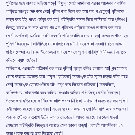
পুলিশের সঙ্গে বচসায় জড়িয়ে পড়ে| বিক্ষুব্ধ মোর্চা সমর্থকরা এরপর আচমকা একাধিক
গাড়িতে ভাঙচুর শুরু করে দেয়| পুলিশ বাধা দিলে শুরু হয়ে যায় খণ্ডযুদ্ধ| পুলিশকে
লক্ষ্য করে ইট, পাথর ছোঁড়া শুরু হয়| পরিস্থিতি সামাল দিতে লাঠিচার্জ করে পুলিশও|
কিন্তু, তাতেও না দমে একের পর এক পুলিশের গাড়িতে আগুন লাগাতে শুরু করে
মোর্চা সমর্থকরা| ১২টিরও বেশি সরকারি গাড়ি জ্বালিয়ে দেওয়া হয়| আগুন লাগানো হয়
পুলিশ কিয়স্কেও| দার্জিলিঙের চকবাজারে একটি দাঁড়িয়ে থাকা সরকারি বাসে আগুন
ধরিয়ে দেওয়া হয়| চরম উত্তেজনা ছড়িয়ে পড়লে পুলিশ পরিস্থিতি নিয়ন্ত্রণ আনতে
কাঁদানে গ্যাস ছোঁড়ে|
অভিযোগ, এরপরেই লাঠিচার্জ শুরু করে পুলিশ| শূন্যে গুলিও চালানো হয়| গন্ডগোলের
জেরে কার‌্যত হতভম্ব হয়ে পড়েন পর‌্যটকরা| আতঙ্কে তাঁরা ম্যাল চত্বর ফাঁকা করে
দেন| আতঙ্কে হোটেলগুলিতে ঝাঁপ বন্ধ করে দিচ্ছেন মালিকরা | অন্যদিকে,
কালিম্পংয়ে দোকানপাট বন্ধ করিয়ে দেওয়ার অভিযোগ উঠেছে মোর্চার বিরুদ্ধে |
উত্তেজনা ছড়িয়েছে কার্শিয়ং ও কালিম্পং ও মিরিকে| এখনও পর‌্যন্ত ৫৫ জন পুলিশ
কর্মী আহত হয়েছেন বলে খবর | এদের মধ্যে একজন মহিলা ডিএসপি আঘাত গুরুতর |
এক কনস্টেবলের চোখে ইটের আঘাত লেগেছে | আহত হয়েছেন রাজেশ যাদব|
শেষমেশ পরিস্থিতি নিয়ন্ত্রণে আনতে সেনা ডাকল রাজ্য| এরপরই আগামীকাল ১২
ঘন্টার পাহাড় বনধের ডাক দিয়েছে মোর্চা|