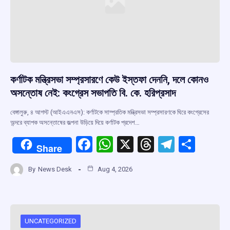
কর্ণাটক মন্ত্রিসভা সম্প্রসারণে কেউ ইস্তফা দেননি, দলে কোনও
অসন্তোষ নেই: কংগ্রেস সভাপতি বি. কে. হরিপ্রসাদ
বেঙ্গালুরু, ৪ আগস্ট (আইএএনএস): কর্ণাটকে সাম্প্রতিক মন্ত্রিসভা সম্প্রসারণকে ঘিরে কংগ্রেসের
অন্দরে ব্যাপক অসন্তোষের জল্পনা উড়িয়ে দিয়ে কর্ণাটক প্রদেশ…
F
W
X
T
T
S
Share
a
h
hr
el
h
By
News Desk
Aug 4, 2026
ce
at
e
e
ar
b
s
a
gr
e
o
A
d
a
o
p
s
m
UNCATEGORIZED