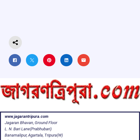
b
s
a
gr
e
o
A
d
a
o
p
s
m
k
p
www.jagarantripura.com
Jagaran Bhavan, Ground Floor
L. N. Bari Lane(Prabhubari)
Banamalipur, Agartala, Tripura(W)