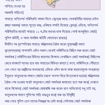
লাগিয়ে দেওয়া হয়
সরকারি গাড়িতে|
পাহাড়ে অগ্নিগর্ভ পরিস্থিতি সামাল দিতে কেন্দ্রের কাছে সেনাবাহিনীর সাহায্য চাইল
রাজ্য সরকার| নবান্ন সূত্রে খবর, এবিষয়ে সম্মতি দিয়েছে কেন্দ্র| এদিকে, অগ্নিগর্ভ
পরিস্থিতির মাঝেই পাহাড়ে ১২ ঘণ্টার বনধের ডাক দিয়েছে গোর্খা জনমুক্তি মোর্চা|
পুলিশ বাহিনী, ও আধা সামরিক বাহিনী মোতায়েন রয়েছে|
দীর্ঘদিন পর বৃহস্পতিবার পাহাড়ে মন্ত্রিসভার বৈঠক করেন মুখ্যমন্ত্রী মমতা
বন্দ্যোপাধ্যায়| পাশাপাশি এদিন সকাল থেকেই দার্জিলিংয়ে মিছিল শুরু করেন মোর্চা
সমর্থকরা | দার্জিলিংয়ের বিভিন্ন জায়গায় বিক্ষোভ দেখাচ্ছিল মোর্চা সমর্থকরা| মিছিলের
জেরে যানজটে স্তব্ধ হয়ে যায় পাহাড়ের বিভিন্ন রাস্তা | ফলে, দার্জিলিংয়ে পৌঁছাতে
বেগ পেতে হয় মন্ত্রীদের কনভয়কে| এদিকে এদিন বাংলা ভাষা বাধ্যতামূলক সংক্রান্ত
ইসু্যতে ভানুভবনের সামনে মোর্চার তরফে অনশন ঘিরে উত্তেজনা ছড়ায়| মন্ত্রিসভার
বৈঠক শেষ হওয়ার পরেই ভানুভবনে মোর্চা সমর্থকরা জমায়েত হতে শুরু করে| দেখাতে
থাকে বিক্ষোভ| মোর্চা সমর্থকরা বোমাবাজি শুরু করেন বলে অভিযোগ| শুধু তাই নয়,
ভানুভবনের সামনে পুলিশের গাড়ি ভাঙচুর করে| শুরু হয় ইটবৃষ্টি|
খবর পেয়ে পুলিশ এসে তাদের নিয়ন্ত্রণের চেষ্টা করে| সেইসময় মোর্চা সমর্থকরা