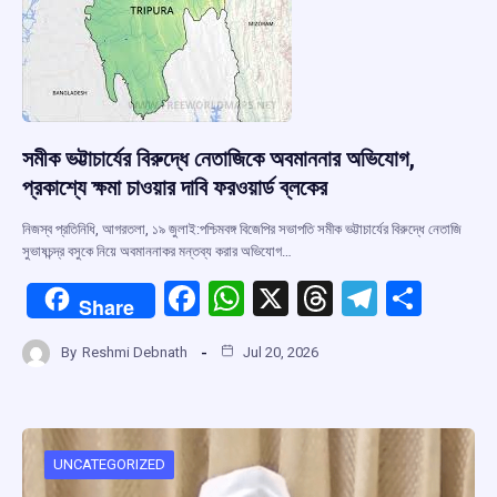
সমীক ভট্টাচার্যের বিরুদ্ধে নেতাজিকে অবমাননার অভিযোগ,
প্রকাশ্যে ক্ষমা চাওয়ার দাবি ফরওয়ার্ড ব্লকের
নিজস্ব প্রতিনিধি, আগরতলা, ১৯ জুলাই:পশ্চিমবঙ্গ বিজেপির সভাপতি সমীক ভট্টাচার্যের বিরুদ্ধে নেতাজি
সুভাষচন্দ্র বসুকে নিয়ে অবমাননাকর মন্তব্য করার অভিযোগ…
F
W
X
T
T
S
Share
a
h
hr
el
h
By
Reshmi Debnath
Jul 20, 2026
ce
at
e
e
ar
b
s
a
gr
e
o
A
d
a
o
p
s
m
UNCATEGORIZED