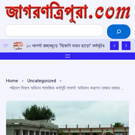
Skip
to
content
Search
১০ আগস্ট রাজ্যজুড়ে ‘বিজেপি ভারত ছাড়ো’ কর্মসূচির ডাক চার বামপন্থী
Home
Uncategorized
পরিবেশ দিবসে অভিনব সামাজিক কর্মসূচী সাফাই অভিযান করলেন হাজার হাজার মহিলা