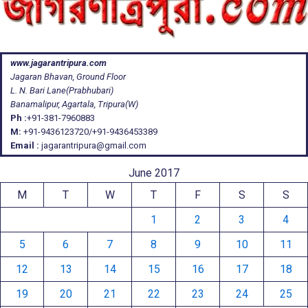
www.jagarantripura.com
Jagaran Bhavan, Ground Floor
L. N. Bari Lane(Prabhubari)
Banamalipur, Agartala, Tripura(W)
Ph :
+91-381-7960883
M:
+91-9436123720/+91-9436453389
Email :
jagarantripura@gmail.com
June 2017
M
T
W
T
F
S
S
1
2
3
4
5
6
7
8
9
10
11
12
13
14
15
16
17
18
19
20
21
22
23
24
25