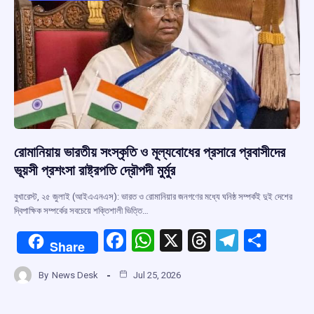
k
p
রোমানিয়ায় ভারতীয় সংস্কৃতি ও মূল্যবোধের প্রসারে প্রবাসীদের
ভূয়সী প্রশংসা রাষ্ট্রপতি দ্রৌপদী মুর্মুর
বুখারেস্ট, ২৫ জুলাই (আইএএনএস): ভারত ও রোমানিয়ার জনগণের মধ্যে ঘনিষ্ঠ সম্পর্কই দুই দেশের
দ্বিপাক্ষিক সম্পর্কের সবচেয়ে শক্তিশালী ভিত্তি…
F
W
X
T
T
S
Share
a
h
hr
el
h
By
News Desk
Jul 25, 2026
ce
at
e
e
ar
b
s
a
gr
e