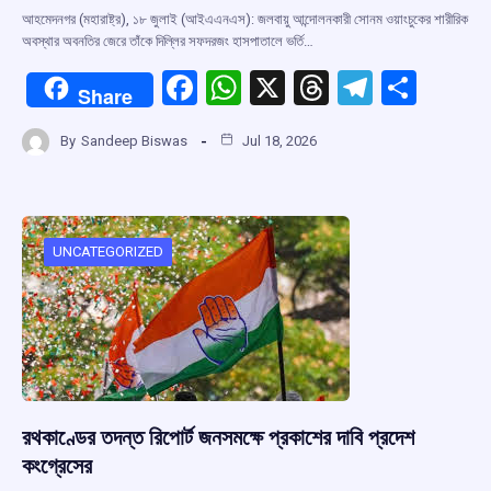
আহমেদনগর (মহারাষ্ট্র), ১৮ জুলাই (আইএএনএস): জলবায়ু আন্দোলনকারী সোনম ওয়াংচুকের শারীরিক
অবস্থার অবনতির জেরে তাঁকে দিল্লির সফদরজং হাসপাতালে ভর্তি…
F
W
X
T
T
S
Share
a
h
hr
el
h
By
Sandeep Biswas
Jul 18, 2026
ce
at
e
e
ar
b
s
a
gr
e
o
A
d
a
o
p
s
m
UNCATEGORIZED
k
p
রথকাণ্ডের তদন্ত রিপোর্ট জনসমক্ষে প্রকাশের দাবি প্রদেশ
কংগ্রেসের