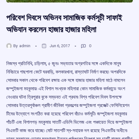
পরিবেশ দিবসে অভিনব সামাজিক কর্মসূচী সাফাই
অভিযান করলেন হাজার হাজার মহিলা
By
admin
Jun 6, 2017
0
নিজস্ব প্রতিনিধি, চড়িলাম, ৫ জুন৷৷ সভ্যতার অগ্রগতির সঙ্গে একদিকে মানুষ
নিবিচারে গাছপালা কেটে ঘরবাড়ি, কলকারখানা, রাস্তাঘাট নির্মাণ করছে৷ অপরদিকে
সোমবার সকাল থেকে পরিবেশ রক্ষায় এক সঙ্গে হাজার হাজার মহিলা মাঠে নামলেন
জম্পুইজলা মহকুমায়৷ এই বিশাল সংখ্যক মহিলারা কোন সামাজিক কর্মকান্ডে অংশ
নেওয়ার ঘটনা ত্রিপুরার বুকে সম্ভবত এই প্রথম৷ বিশ্ব পরিবেশ দিবস উপলক্ষে
সোমবার উত্তরপূর্বাঞ্চল গ্রামীণ জীবিকা প্রকল্পের জম্পুইজলা প্রজেক্ট ফেসিলিয়েশন
টিমের উদ্যোগে সংগঠিত করা হয়েছে পরিবেশ বাঁচাও কর্মসূচী৷ জম্পুইজলা মহকুমার
পাঁচটি এবং বিশালগড় মহকুমায় সাতটি এডিসি ভিলেজ এবং পঞ্চায়েত দিয়ে জম্পুইজলা
পিএফটি কাজ করে যাচ্ছে৷ মোট সাতশটি স্ব-সহায়ক দল রয়েছে পিএফটির অধীনে৷
ভারত সরকারের ডোনার মন্ত্রণালয় উত্তর পূর্বাঞ্চলের ত্রিপুরা সহ চারটি রাজ্যে গ্রামীণ