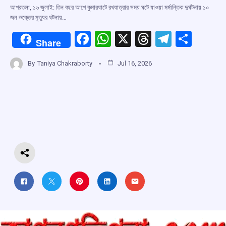
আগরতলা, ১৬ জুলাই: তিন বছর আগে কুমারঘাটে রথযাত্রার সময় ঘটে যাওয়া মর্মান্তিক দুর্ঘটনায় ১০
জন ভক্তের মৃত্যুর ঘটনায়…
F
W
X
T
T
S
Share
a
h
hr
el
h
By
Taniya Chakraborty
Jul 16, 2026
ce
at
e
e
ar
b
s
a
gr
e
o
A
d
a
o
p
s
m
k
p