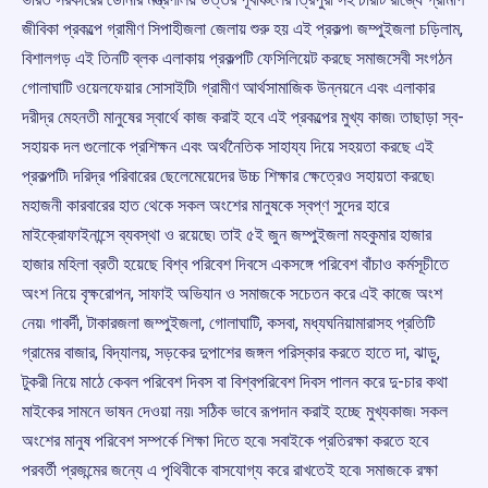
জীবিকা প্রকল্পে গ্রামীণ সিপাহীজলা জেলায় শুরু হয় এই প্রকল্প৷ জম্পুইজলা চড়িলাম,
বিশালগড় এই তিনটি ব্লক এলাকায় প্রকল্পটি ফেসিলিয়েট করছে সমাজসেবী সংগঠন
গোলাঘাটি ওয়েলফেয়ার সোসাইটি৷ গ্রামীণ আর্থসামাজিক উন্নয়নে এবং এলাকার
দরীদ্র মেহনতী মানুষের স্বার্থে কাজ করাই হবে এই প্রকল্পের মুখ্য কাজ৷ তাছাড়া স্ব-
সহায়ক দল গুলোকে প্রশিক্ষন এবং অর্থনৈতিক সাহায্য দিয়ে সহয়তা করছে এই
প্রকল্পটি৷ দরিদ্র পরিবারের ছেলেমেয়েদের উচ্চ শিক্ষার ক্ষেত্রেও সহায়তা করছে৷
মহাজনী কারবারের হাত থেকে সকল অংশের মানুষকে স্বপ্ণ সুদের হারে
মাইক্রোফাইনান্সে ব্যবস্থা ও রয়েছে৷ তাই ৫ই জুন জম্পুইজলা মহকুমার হাজার
হাজার মহিলা ব্রতী হয়েছে বিশ্ব পরিবেশ দিবসে একসঙ্গে পরিবেশ বাঁচাও কর্মসূচীতে
অংশ নিয়ে বৃক্ষরোপন, সাফাই অভিযান ও সমাজকে সচেতন করে এই কাজে অংশ
নেয়৷ গাবর্দী, টাকারজলা জম্পুইজলা, গোলাঘাটি, কসবা, মধ্যঘনিয়ামারাসহ প্রতিটি
গ্রামের বাজার, বিদ্যালয়, সড়কের দুপাশের জঙ্গল পরিস্কার করতে হাতে দা, ঝাড়ু,
টুকরী নিয়ে মাঠে কেবল পরিবেশ দিবস বা বিশ্বপরিবেশ দিবস পালন করে দু-চার কথা
মাইকের সামনে ভাষন দেওয়া নয়৷ সঠিক ভাবে রূপদান করাই হচ্ছে মুখ্যকাজ৷ সকল
অংশের মানুষ পরিবেশ সম্পর্কে শিক্ষা দিতে হবে৷ সবাইকে প্রতিরক্ষা করতে হবে
পরবর্তী প্রজন্মের জন্যে এ পৃথিবীকে বাসযোগ্য করে রাখতেই হবে৷ সমাজকে রক্ষা