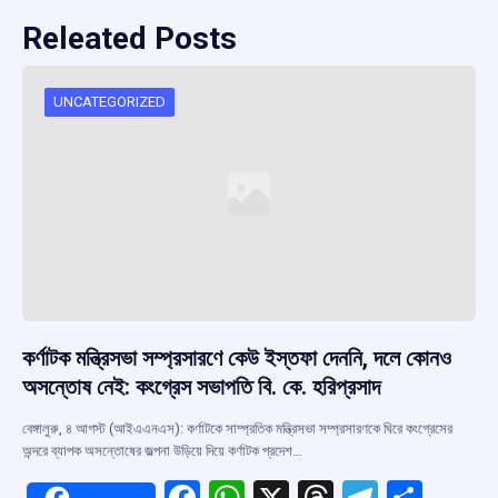
Releated Posts
UNCATEGORIZED
কর্ণাটক মন্ত্রিসভা সম্প্রসারণে কেউ ইস্তফা দেননি, দলে কোনও
অসন্তোষ নেই: কংগ্রেস সভাপতি বি. কে. হরিপ্রসাদ
বেঙ্গালুরু, ৪ আগস্ট (আইএএনএস): কর্ণাটকে সাম্প্রতিক মন্ত্রিসভা সম্প্রসারণকে ঘিরে কংগ্রেসের
অন্দরে ব্যাপক অসন্তোষের জল্পনা উড়িয়ে দিয়ে কর্ণাটক প্রদেশ…
F
W
X
T
T
S