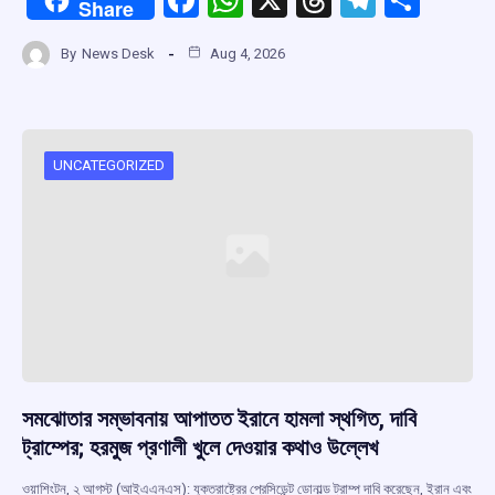
Share
a
h
hr
el
h
By
News Desk
Aug 4, 2026
ce
at
e
e
ar
b
s
a
gr
e
o
A
d
a
o
p
s
m
UNCATEGORIZED
k
p
সমঝোতার সম্ভাবনায় আপাতত ইরানে হামলা স্থগিত, দাবি
ট্রাম্পের; হরমুজ প্রণালী খুলে দেওয়ার কথাও উল্লেখ
ওয়াশিংটন, ২ আগস্ট (আইএএনএস): যুক্তরাষ্ট্রের প্রেসিডেন্ট ডোনাল্ড ট্রাম্প দাবি করেছেন, ইরান এবং