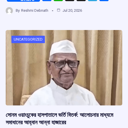
a
h
hr
el
h
By
Reshmi Debnath
Jul 20, 2026
ce
at
e
e
ar
b
s
a
gr
e
o
A
d
a
o
p
s
m
UNCATEGORIZED
k
p
সোনম ওয়াংচুকের হাসপাতালে ভর্তি বিতর্ক: আলোচনার মাধ্যমে
সমাধানের আহ্বান আন্না হাজারের