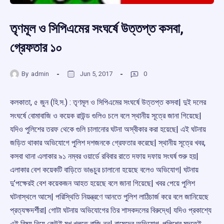
তৃণমূল ও সিপিএমের সংঘর্ষে উত্তপ্ত কসবা,
গ্রেফতার ১০
By
admin
Jun 5, 2017
0
কলকাতা, ৫ জুন (হি.স.) : তৃণমূল ও সিপিএমের সংঘর্ষে উত্তপ্ত কসবা| দুই দলের
সংঘর্ষে বোমাবাজি ও কয়েক রাউন্ড গুলিও চলে বলে স্থানীয় সূত্রে জানা গিয়েছে|
যদিও পুলিশের তরফ থেকে গুলি চালানোর ঘটনা অস্বীকার করা হয়েছে| এই ঘটনায়
জড়িত থাকার অভিযোগে পুলিশ দশজনকে গ্রেফতার করেছে| স্থানীয় সূত্রে খবর,
কসবা থানা এলাকার ৯১ নম্বর ওয়ার্ডে রবিবার রাতে দফায় দফায় সংঘর্ষ শুরু হয়|
এলাকার বেশ কয়েকটি বাড়িতে ভাঙচুর চালানো হয়েছে বলেও অভিযোগ| ঘটনায়
দু’পক্ষেরই বেশ কয়েকজন আহত হয়েছে বলে জানা গিয়েছে| খবর পেয়ে পুলিশ
ঘটনাস্থলে আসে| পরিস্থিতি নিয়ন্ত্রণে আনতে পুলিশ লাঠিচার্জ করে বলে জানিয়েছে
প্রত্যক্ষদর্শীরা| গোটা ঘটনায় অভিযোগের তির শাসকদলের বিরুদ্ধে| যদিও প্রকাশ্যে
এই বিষয় নিয়ে কেউই মুখ খুলতে রাজি নন| বামেদের অভিযোগ, পুলিশের মদতেই