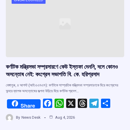
কর্ণাটক মন্ত্রিসভা সম্প্রসারণে কেউ ইস্তফা দেননি, দলে কোনও
অসন্তোষ নেই: কংগ্রেস সভাপতি বি. কে. হরিপ্রসাদ
বেঙ্গালুরু, ৪ আগস্ট (আইএএনএস): কর্ণাটকে সাম্প্রতিক মন্ত্রিসভা সম্প্রসারণকে ঘিরে কংগ্রেসের
অন্দরে ব্যাপক অসন্তোষের জল্পনা উড়িয়ে দিয়ে কর্ণাটক প্রদেশ…
F
W
X
T
T
S
Share
a
h
hr
el
h
By
News Desk
Aug 4, 2026
ce
at
e
e
ar