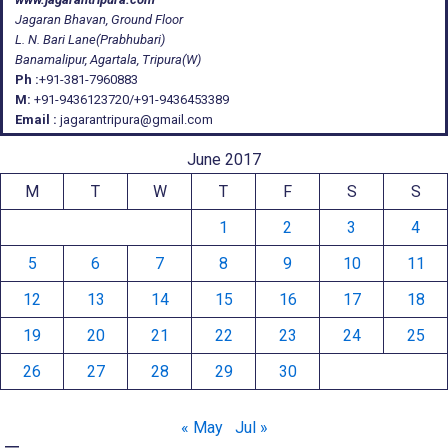
Jagaran Bhavan, Ground Floor
L. N. Bari Lane(Prabhubari)
Banamalipur, Agartala, Tripura(W)
Ph :
+91-381-7960883
M:
+91-9436123720/+91-9436453389
Email :
jagarantripura@gmail.com
June 2017
M
T
W
T
F
S
S
1
2
3
4
5
6
7
8
9
10
11
12
13
14
15
16
17
18
19
20
21
22
23
24
25
26
27
28
29
30
« May
Jul »