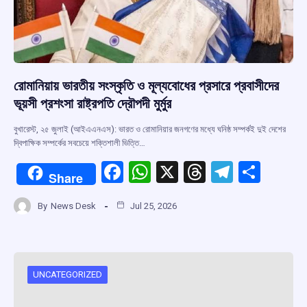
রোমানিয়ায় ভারতীয় সংস্কৃতি ও মূল্যবোধের প্রসারে প্রবাসীদের
ভূয়সী প্রশংসা রাষ্ট্রপতি দ্রৌপদী মুর্মুর
বুখারেস্ট, ২৫ জুলাই (আইএএনএস): ভারত ও রোমানিয়ার জনগণের মধ্যে ঘনিষ্ঠ সম্পর্কই দুই দেশের
দ্বিপাক্ষিক সম্পর্কের সবচেয়ে শক্তিশালী ভিত্তি…
F
W
X
T
T
S
Share
a
h
hr
el
h
By
News Desk
Jul 25, 2026
ce
at
e
e
ar
b
s
a
gr
e
o
A
d
a
o
p
s
m
UNCATEGORIZED
k
p