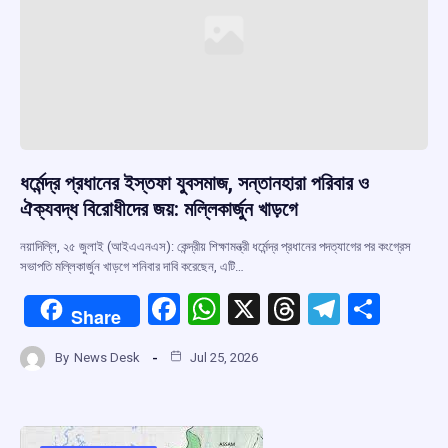
ধর্মেন্দ্র প্রধানের ইস্তফা যুবসমাজ, সন্তানহারা পরিবার ও
ঐক্যবদ্ধ বিরোধীদের জয়: মল্লিকার্জুন খাড়গে
নয়াদিল্লি, ২৫ জুলাই (আইএএনএস): কেন্দ্রীয় শিক্ষামন্ত্রী ধর্মেন্দ্র প্রধানের পদত্যাগের পর কংগ্রেস
সভাপতি মল্লিকার্জুন খাড়গে শনিবার দাবি করেছেন, এটি…
F
W
X
T
T
S
Share
a
h
hr
el
h
By
News Desk
Jul 25, 2026
ce
at
e
e
ar
b
s
a
gr
e
o
A
d
a