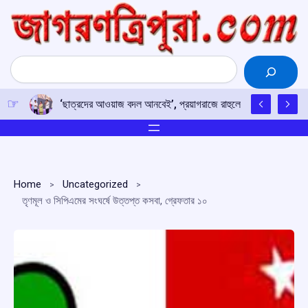
Skip
to
content
Search
‘ছাত্রদের আওয়াজ বদল আনবেই’, প্রয়াগরাজে রাহুলের হুঙ্কার
Home
Uncategorized
তৃণমূল ও সিপিএমের সংঘর্ষে উত্তপ্ত কসবা, গ্রেফতার ১০