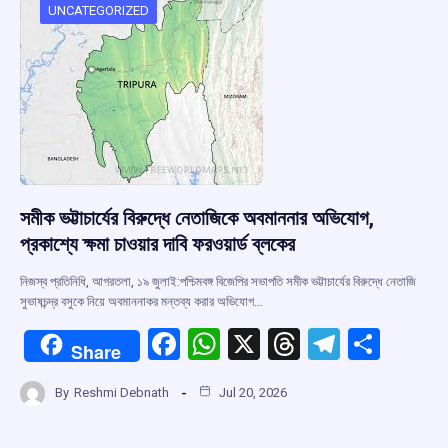
o
p
s
m
UNCATEGORIZED
k
p
সমীক ভট্টাচার্যের বিরুদ্ধে নেতাজিকে অবমাননার অভিযোগ,
প্রকাশ্যে ক্ষমা চাওয়ার দাবি ফরওয়ার্ড ব্লকের
নিজস্ব প্রতিনিধি, আগরতলা, ১৯ জুলাই:পশ্চিমবঙ্গ বিজেপির সভাপতি সমীক ভট্টাচার্যের বিরুদ্ধে নেতাজি
সুভাষচন্দ্র বসুকে নিয়ে অবমাননাকর মন্তব্য করার অভিযোগ…
F
W
X
T
T
S
Share
a
h
hr
el
h
By
Reshmi Debnath
Jul 20, 2026
ce
at
e
e
ar
b
s
a
gr
e