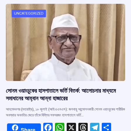
o
A
d
a
o
p
s
m
UNCATEGORIZED
k
p
সোনম ওয়াংচুকের হাসপাতালে ভর্তি বিতর্ক: আলোচনার মাধ্যমে
সমাধানের আহ্বান আন্না হাজারের
আহমেদনগর (মহারাষ্ট্র), ১৮ জুলাই (আইএএনএস): জলবায়ু আন্দোলনকারী সোনম ওয়াংচুকের শারীরিক
অবস্থার অবনতির জেরে তাঁকে দিল্লির সফদরজং হাসপাতালে ভর্তি…
F
W
X
T
T
S
Share