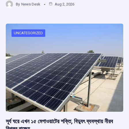
By
News Desk
Aug 2, 2026
ce
at
e
e
ar
b
s
a
gr
e
o
A
d
a
o
p
s
m
UNCATEGORIZED
k
p
সূর্য ঘরে এখন ১৫ মেগাওয়াটের শক্তি, বিদ্যুৎ ব্যবস্থায় নীরব
বিপ্লব রাজ্যে