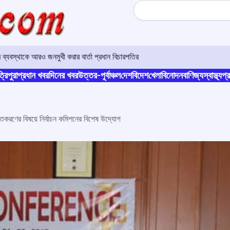
Search
ার ব্যবস্থাকে আরও জনমুখী করার বার্তা প্রধান বিচারপতির
্রিপুরা
প্রধান খবর
দিনের খবর
উত্তর-পূর্বাঞ্চল
দেশ
বিদেশ
খেলা
বিনোদন
বাণিজ্য
স্বাস্থ্য
প্র
তকরণের বিষয়ে নির্বাচন কমিশনের বিশেষ উদ্যোগ