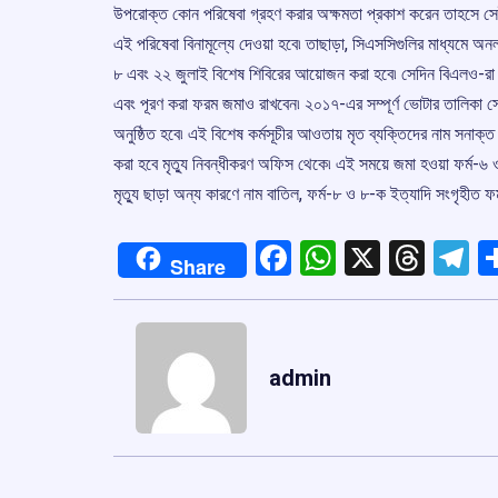
উপরোক্ত কোন পরিষেবা গ্রহণ করার অক্ষমতা প্রকাশ করেন তাহসে সেই ব
এই পরিষেবা বিনামূল্যে দেওয়া হবে৷ তাছাড়া, সিএসসিগুলির মাধ্যমে অনলাইন
৮ এবং ২২ জুলাই বিশেষ শিবিরের আয়োজন করা হবে৷ সেদিন বিএলও-রা উ
এবং পূরণ করা ফরম জমাও রাখবেন৷ ২০১৭-এর সম্পূর্ণ ভোটার তালিকা সেদিন
অনুষ্ঠিত হবে৷ এই বিশেষ কর্মসূচীর আওতায় মৃত ব্যক্তিদের নাম সনাক্ত 
করা হবে মৃত্যু নিবন্ধীকরণ অফিস থেকে৷ এই সময়ে জমা হওয়া ফর্ম-৬ ও ফ
মৃত্যু ছাড়া অন্য কারণে নাম বাতিল, ফর্ম-৮ ও ৮-ক ইত্যাদি সংগৃহীত ফর
Facebook
WhatsApp
X
Thre
T
Share
admin