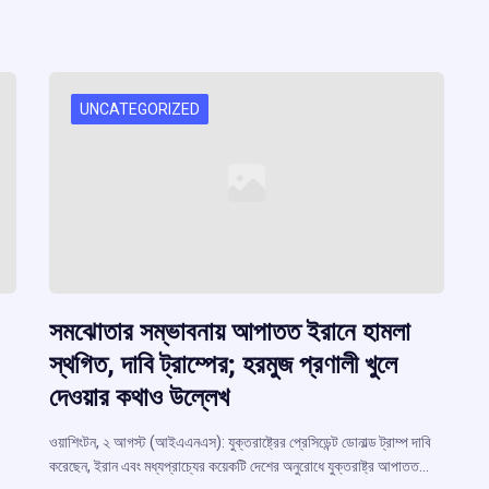
UNCATEGORIZED
সমঝোতার সম্ভাবনায় আপাতত ইরানে হামলা
স্থগিত, দাবি ট্রাম্পের; হরমুজ প্রণালী খুলে
দেওয়ার কথাও উল্লেখ
ওয়াশিংটন, ২ আগস্ট (আইএএনএস): যুক্তরাষ্ট্রের প্রেসিডেন্ট ডোনাল্ড ট্রাম্প দাবি
করেছেন, ইরান এবং মধ্যপ্রাচ্যের কয়েকটি দেশের অনুরোধে যুক্তরাষ্ট্র আপাতত…