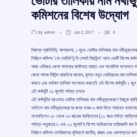
ভোটার তালিকায় নাম নথীভুক
কমিশনের বিশেষ উদ্যোগ
By
admin
Jun 2, 2017
0
নিজস্ব প্রতিনিধি, আগরতলা, ১ জুন৷৷ ভোটার তালিকায় নাম নথীভুক্তক
নির্বাচন কমিশন ‘নো ভোটার্স টু বি লেফট বিহাইন্ড’ নামে একটি বিশেষ কর্ম
আজ এবিষয়ে জেলা শাসকের কার্যালয়ে আহুত এক সাংবাদিক সম্মেলনে পশ্চ
জেলা শাসক মিলিন্দ রামটেকে জানান, মূলতঃ নতুন ভোটারদের নাম তালিকায়
করতে এবং বর্তমান তালিকা সংশোধন করতেই এই বিশেষ কর্মসূচী৷ ১ জুন 
এই কর্মসূচী ৩১ জুলাই পর্যন্ত চলবে৷
এই কর্মসূচীর আওতায় ভোটার তালিকায় নাম নথীভুক্তকরণে ইচ্ছুক ব্যক
অফিসে নাম নথীভুক্তকরণের জন্য ফরম-৬ জমা দিতে পারবেন৷ ডাকযোগ
অনলাইনেও ১৮ থেকে ১৯ বছরের ব্যক্তিদের (২১ বছর পর্যন্ত ব্যক্ত
পর্যন্ত৷ শুধুমাত্র ৮ এবং ২২ জুলাই’র বিশেষ অভিযানের তারিখগুলি বাদ
নির্বাচন কমিশন নাগরিকদের সুবিধার্থে জাতীয়, রাজ্য এবং জেলাস্তরে কল