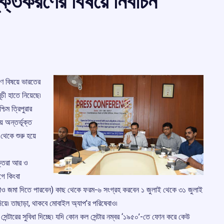
্তকরণের বিষয়ে নির্বাচন
রণ বিষয়ে ভারতের
সূচী হাতে নিয়েছে৷
িম ত্রিপুরার
 অন্তর্ভূক্ত
থেকে শুরু হয়ে
্তিরা আর ও
ে কিংবা
িরাও জমা দিতে পারবেন) কাছ থেকে ফরম-৬ সংগ্রহ করবেন ১ জুলাই থেকে ৩১ জুলাই
 দিয়ে৷ তাছাড়া, থাকবে মোবাইল অ্যাপ’র পরিষেবাও৷
 সেন্টারের সুবিধা দিচ্ছে৷ যদি কোন কল সেন্টার নম্বর ‘১৯৫০’-তে ফোন করে কেউ