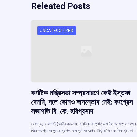
Releated Posts
UNCATEGORIZED
কর্ণাটক মন্ত্রিসভা সম্প্রসারণে কেউ ইস্তফা
দেননি, দলে কোনও অসন্তোষ নেই: কংগ্রেস
সভাপতি বি. কে. হরিপ্রসাদ
বেঙ্গালুরু, ৪ আগস্ট (আইএএনএস): কর্ণাটকে সাম্প্রতিক মন্ত্রিসভা সম্প্রসারণকে
ঘিরে কংগ্রেসের অন্দরে ব্যাপক অসন্তোষের জল্পনা উড়িয়ে দিয়ে কর্ণাটক প্রদেশ…