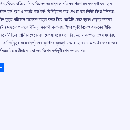
্যক্তির বাড়িতে গিয়ে বিএলওলর মাধ্যমে পরিষেবা প্রদানের ব্যবস্থা করা হবে৷
 ফর্ম পূরণ ও ফর্মের হার্ড কপি ডিজিট্যাল করে দেওয়া হবে নির্দিষ্ট ফি’র বিনিময়ে৷
পযুক্ত পরিমানে আবেদনপত্রের ফরম নিয়ে প্রতিটি ভোট গ্রহণ কেন্দ্রে বসবেন
 টাঙ্গানো থাকবে৷ বিভিন্ন সরকারী কার্যালয়, শিক্ষা প্রতিষ্ঠানেও এধরনের শিবির
করে নির্বাচক তালিকা থেকে বাদ দেওয়া হবে৷ মৃত নির্বাচকদের ব্যাপারে তথ্য সংগ্রহ
র্ম-৭(মৃত্যু সংক্রান্ত)-এর ব্যাপারে ব্যবস্থা নেওয়া হবে ৩১ আগষ্টের মধ্যে৷ তবে
্ম-এর বিষয়ে মীমাংসা করা হবে বিশেষ কর্মসূচী শেষ হওয়ার পর৷
ads
elegram
Share