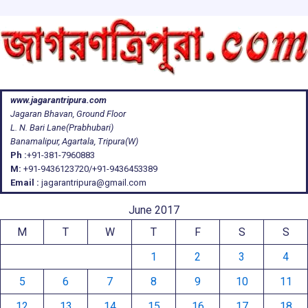
www.jagarantripura.com
Jagaran Bhavan, Ground Floor
L. N. Bari Lane(Prabhubari)
Banamalipur, Agartala, Tripura(W)
Ph :
+91-381-7960883
M:
+91-9436123720/+91-9436453389
Email :
jagarantripura@gmail.com
June 2017
M
T
W
T
F
S
S
1
2
3
4
5
6
7
8
9
10
11
12
13
14
15
16
17
18