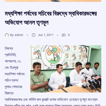
মধ্যশিক্ষা পর্ষদের সচিবের বিরুদ্ধে স্বাধিকারভঙ্গের
অভিযোগ আনল তৃণমূল
By
admin
Jun 1, 2017
0
নিজস্ব
প্রতিনিধি,
আগরতলা, ৩১
মে৷৷ ত্রিপুরা
মধ্যশিক্ষা পর্ষদের
সচিব স্বপন
কুমার পোদ্দারের
বিরুদ্ধে
স্বাধিকারভঙ্গের এবং সার্ভিস রুল কন্ডাক্ট ভঙ্গের অভিযোগ এনেছেন তৃণমূল কংগ্রেস
বিধায়ক সুদীপ রায় বর্মণ৷ একই সঙ্গে রাজ্যের শিক্ষা ব্যবস্থার বেহাল দশার কথাও তিনি