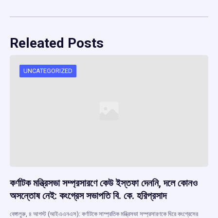
Releated Posts
UNCATEGORIZED
কর্ণাটক মন্ত্রিসভা সম্প্রসারণে কেউ ইস্তফা দেননি, দলে কোনও
অসন্তোষ নেই: কংগ্রেস সভাপতি বি. কে. হরিপ্রসাদ
বেঙ্গালুরু, ৪ আগস্ট (আইএএনএস): কর্ণাটকে সাম্প্রতিক মন্ত্রিসভা সম্প্রসারণকে ঘিরে কংগ্রেসের