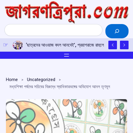
Skip
to
content
Search
‘ছাত্রদের আওয়াজ বদল আনবেই’, প্রয়াগরাজে রাহুলের হুঙ্কার
Home
Uncategorized
মধ্যশিক্ষা পর্ষদের সচিবের বিরুদ্ধে স্বাধিকারভঙ্গের অভিযোগ আনল তৃণমূল