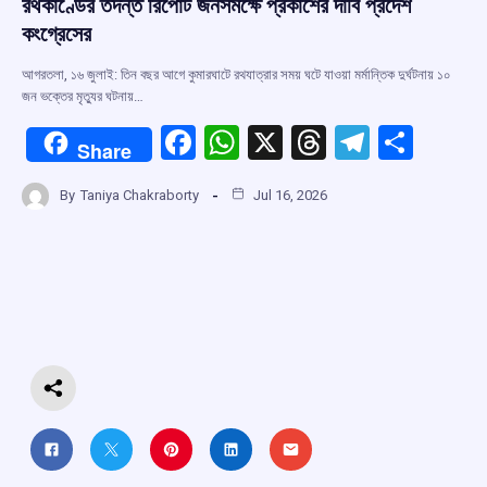
রথকাণ্ডের তদন্ত রিপোর্ট জনসমক্ষে প্রকাশের দাবি প্রদেশ
কংগ্রেসের
আগরতলা, ১৬ জুলাই: তিন বছর আগে কুমারঘাটে রথযাত্রার সময় ঘটে যাওয়া মর্মান্তিক দুর্ঘটনায় ১০
জন ভক্তের মৃত্যুর ঘটনায়…
F
W
X
T
T
S
Share
a
h
hr
el
h
By
Taniya Chakraborty
Jul 16, 2026
ce
at
e
e
ar
b
s
a
gr
e
o
A
d
a
o
p
s
m
k
p