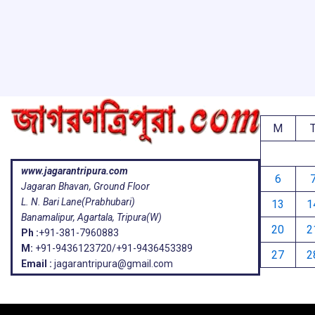
o
A
d
a
e
o
p
s
k
p
M
www.jagarantripura.com
6
Jagaran Bhavan, Ground Floor
L. N. Bari Lane(Prabhubari)
13
1
Banamalipur, Agartala, Tripura(W)
20
2
Ph :
+91-381-7960883
M:
+91-9436123720/+91-9436453389
27
2
Email :
jagarantripura@gmail.com