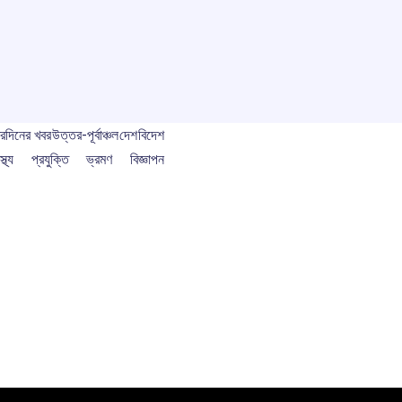
বর
দিনের খবর
উত্তর-পূর্বাঞ্চল
দেশ
বিদেশ
স্থ্য
প্রযুক্তি
ভ্রমণ
বিজ্ঞাপন