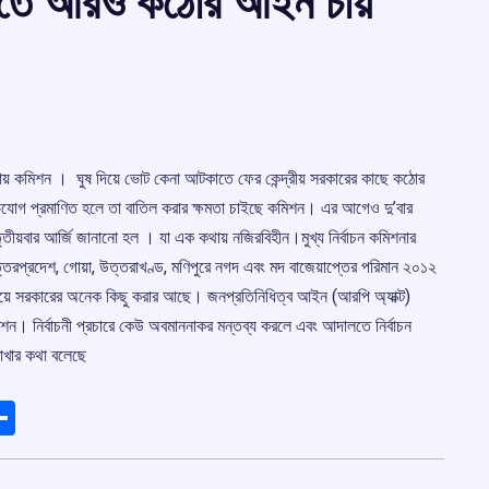
কাতে আরও কঠোর আইন চায়
 চায় কমিশন । ঘুষ দিয়ে ভোট কেনা আটকাতে ফের কেন্দ্রীয় সরকারের কাছে কঠোর
িযোগ প্রমাণিত হলে তা বাতিল করার ক্ষমতা চাইছে কমিশন। এর আগেও দু’‌বার
ৃতীয়বার আর্জি জানানো হল । যা এক কথায় নজিরবিহীন।মুখ্য নির্বাচন কমিশনার
 উত্তরপ্রদেশ, গোয়া, উত্তরাখণ্ড, মণিপুরে নগদ এবং মদ বাজেয়াপ্তের পরিমান ২০১২
নিয়ে সরকারের অনেক কিছু করার আছে। জনপ্রতিনিধিত্ব আইন (‌আরপি অ্যাক্ট)‌
 নির্বাচনী প্রচারে কেউ অবমাননাকর মন্তব্য করলে এবং আদালতে নির্বাচন
াখার কথা বলেছে
ads
elegram
Share