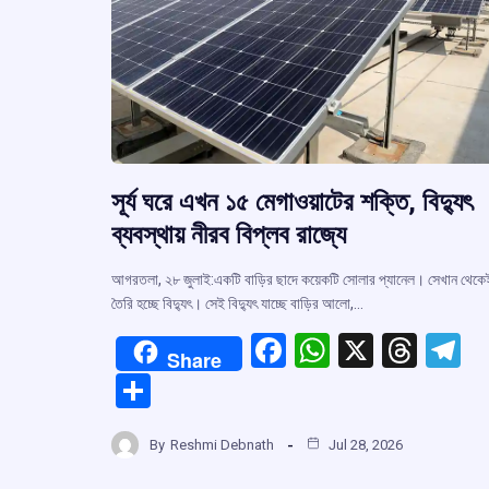
সূর্য ঘরে এখন ১৫ মেগাওয়াটের শক্তি, বিদ্যুৎ
ব্যবস্থায় নীরব বিপ্লব রাজ্যে
আগরতলা, ২৮ জুলাই:একটি বাড়ির ছাদে কয়েকটি সোলার প্যানেল। সেখান থেকে
তৈরি হচ্ছে বিদ্যুৎ। সেই বিদ্যুৎ যাচ্ছে বাড়ির আলো,…
F
W
X
T
T
Share
a
h
hr
el
S
ce
at
e
e
h
b
s
a
g
By
Reshmi Debnath
Jul 28, 2026
ar