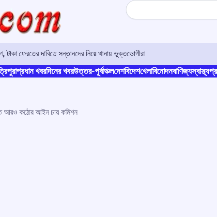
Search
 টাকা ফেরতের দাবিতে সন্তানদের নিয়ে থানায় ভুক্তভোগীরা
্রিপুরা
প্রধান খবর
দিনের খবর
উত্তর-পূর্বাঞ্চল
দেশ
বিদেশ
খেলা
বিনোদন
বাণিজ্য
স্বাস্থ্য
প্র
াতে আরও কঠোর আইন চায় কমিশন