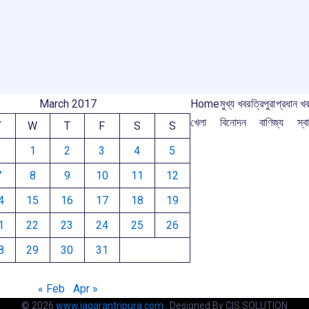
e
o
p
s
m
m
k
p
March 2017
Home
মুখ্য খবর
ত্রিপুরা
প্রধান খ
খেলা
বিনোদন
বাণিজ্য
স্বা
T
W
T
F
S
S
1
2
3
4
5
7
8
9
10
11
12
4
15
16
17
18
19
1
22
23
24
25
26
8
29
30
31
« Feb
Apr »
© 2026
www.jagarantripura.com .
Designed By CIS SOLUTION