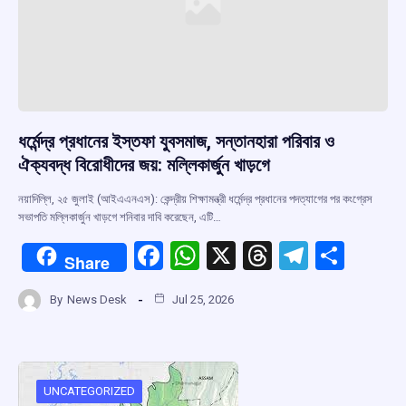
ধর্মেন্দ্র প্রধানের ইস্তফা যুবসমাজ, সন্তানহারা পরিবার ও
ঐক্যবদ্ধ বিরোধীদের জয়: মল্লিকার্জুন খাড়গে
নয়াদিল্লি, ২৫ জুলাই (আইএএনএস): কেন্দ্রীয় শিক্ষামন্ত্রী ধর্মেন্দ্র প্রধানের পদত্যাগের পর কংগ্রেস
সভাপতি মল্লিকার্জুন খাড়গে শনিবার দাবি করেছেন, এটি…
F
W
X
T
T
S
Share
a
h
hr
el
h
By
News Desk
Jul 25, 2026
ce
at
e
e
ar
b
s
a
gr
e
o
A
d
a
o
p
s
m
UNCATEGORIZED