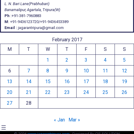
L. N. Bari Lane(Prabhubari)
Banamalipur, Agartala, Tripura(W)
Ph :
+91-381-7960883
M:
+91-9436123720/+91-9436453389
Email :
jagarantripura@gmail.com
February 2017
M
T
W
T
F
S
S
1
2
3
4
5
6
7
8
9
10
11
12
13
14
15
16
17
18
19
20
21
22
23
24
25
26
27
28
« Jan
Mar »
© 2026
www.jagarantripura.com .
Designed By CIS SOLUTION