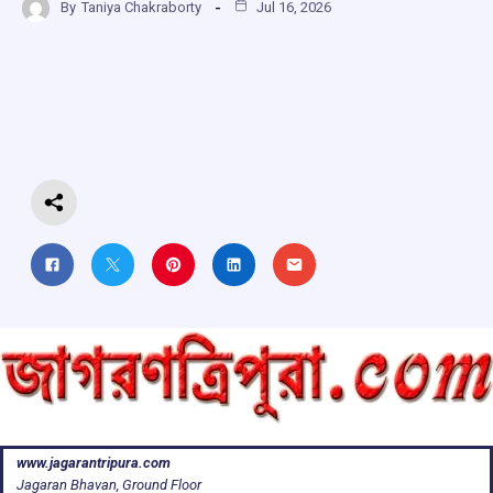
By
Taniya Chakraborty
Jul 16, 2026
ce
at
e
e
ar
b
s
a
gr
e
o
A
d
a
o
p
s
m
k
p
www.jagarantripura.com
Jagaran Bhavan, Ground Floor