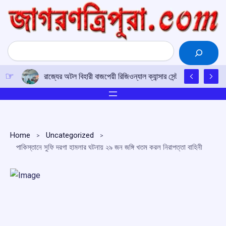
Skip
to
content
Search
চাকমা ভাষার উন্নয়নে সকলকে এগিয়ে আসার আহ্বান
Home
Uncategorized
পাকিস্তানে সুফি দরগা হামলার ঘটনায় ২৯ জন জঙ্গি খতম করল নিরাপত্তা বাহিনী