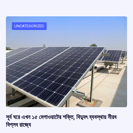
ce
at
e
e
ar
b
s
a
gr
e
o
A
d
a
o
p
s
m
UNCATEGORIZED
k
p
সূর্য ঘরে এখন ১৫ মেগাওয়াটের শক্তি, বিদ্যুৎ ব্যবস্থায় নীরব
বিপ্লব রাজ্যে