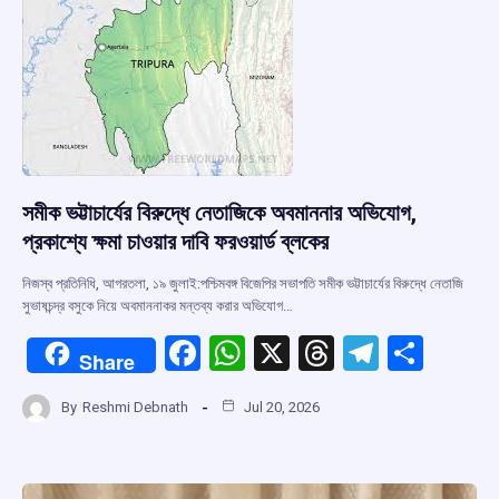
k
p
সমীক ভট্টাচার্যের বিরুদ্ধে নেতাজিকে অবমাননার অভিযোগ,
প্রকাশ্যে ক্ষমা চাওয়ার দাবি ফরওয়ার্ড ব্লকের
নিজস্ব প্রতিনিধি, আগরতলা, ১৯ জুলাই:পশ্চিমবঙ্গ বিজেপির সভাপতি সমীক ভট্টাচার্যের বিরুদ্ধে নেতাজি
সুভাষচন্দ্র বসুকে নিয়ে অবমাননাকর মন্তব্য করার অভিযোগ…
F
W
X
T
T
S
Share
a
h
hr
el
h
By
Reshmi Debnath
Jul 20, 2026
ce
at
e
e
ar
b
s
a
gr
e
o
A
d
a