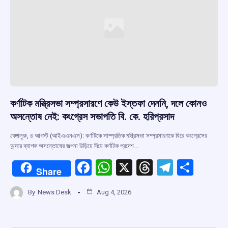
কর্ণাটক মন্ত্রিসভা সম্প্রসারণে কেউ ইস্তফা দেননি, দলে কোনও
অসন্তোষ নেই: কংগ্রেস সভাপতি বি. কে. হরিপ্রসাদ
বেঙ্গালুরু, ৪ আগস্ট (আইএএনএস): কর্ণাটকে সাম্প্রতিক মন্ত্রিসভা সম্প্রসারণকে ঘিরে কংগ্রেসের
অন্দরে ব্যাপক অসন্তোষের জল্পনা উড়িয়ে দিয়ে কর্ণাটক প্রদেশ…
F
W
X
T
T
S
Share
a
h
hr
el
h
By
News Desk
Aug 4, 2026
ce
at
e
e
ar
b
s
a
gr
e