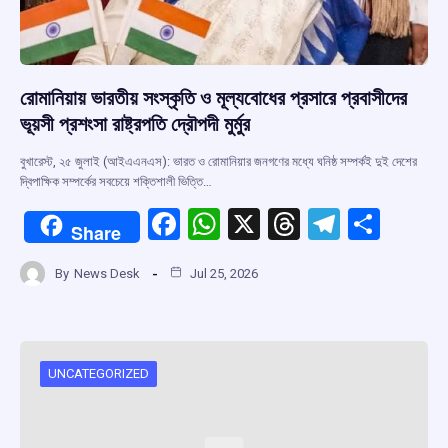
রোমানিয়ায় ভারতীয় সংস্কৃতি ও মূল্যবোধের প্রসারে প্রবাসীদের
ভূয়সী প্রশংসা রাষ্ট্রপতি দ্রৌপদী মুর্মুর
বুখারেস্ট, ২৫ জুলাই (আইএএনএস): ভারত ও রোমানিয়ার জনগণের মধ্যে ঘনিষ্ঠ সম্পর্কই দুই দেশের
দ্বিপাক্ষিক সম্পর্কের সবচেয়ে শক্তিশালী ভিত্তি…
F
W
X
T
T
S
Share
a
h
hr
el
h
By
News Desk
Jul 25, 2026
ce
at
e
e
ar
b
s
a
gr
e
o
A
d
a
o
p
s
m
UNCATEGORIZED
k
p