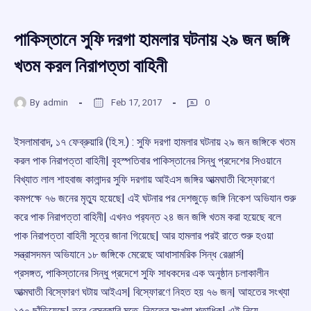
পাকিস্তানে সুফি দরগা হামলার ঘটনায় ২৯ জন জঙ্গি
খতম করল নিরাপত্তা বাহিনী
By
admin
Feb 17, 2017
0
ইসলামাবাদ, ১৭ ফেব্রুয়ারি (হি.স.) : সুফি দরগা হামলার ঘটনায় ২৯ জন জঙ্গিকে খতম
করল পাক নিরাপত্তা বাহিনী| বৃহস্পতিবার পাকিস্তানের সিন্ধু প্রদেশের সিওয়ানে
বিখ্যাত লাল শাহবাজ কালান্দর সুফি দরগায় আইএস জঙ্গির আত্মঘাতী বিস্ফোরণে
কমপক্ষে ৭৬ জনের মৃতু্য হয়েছে| এই ঘটনার পর দেশজুড়ে জঙ্গি নিকেশ অভিযান শুরু
করে পাক নিরাপত্তা বাহিনী| এখনও পর‌্যন্ত ২৪ জন জঙ্গি খতম করা হয়েছে বলে
পাক নিরাপত্তা বাহিনী সূত্রে জানা গিয়েছে| আর হামলার পরই রাতে শুরু হওয়া
সন্ত্রাসদমন অভিযানে ১৮ জঙ্গিকে মেরেছে আধাসামরিক সিন্ধ রেঞ্জার্স|
প্রসঙ্গত, পাকিস্তানের সিন্ধু প্রদেশে সুফি সাধকদের এক অনুষ্ঠান চলাকালীন
আত্মঘাতী বিস্ফোরণ ঘটায় আইএস| বিস্ফোরণে নিহত হয় ৭৬ জন| আহতের সংখ্যা
১৫০ ছাঁড়িয়েছে| তবে বেসরকারি মতে, নিহতের সংখ্যা শতাধিক| এই নিয়ে