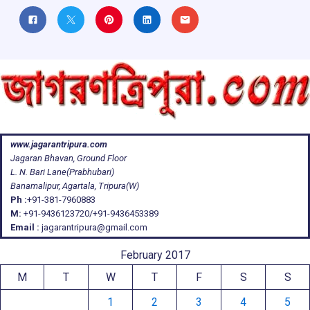
www.jagarantripura.com
Jagaran Bhavan, Ground Floor
L. N. Bari Lane(Prabhubari)
Banamalipur, Agartala, Tripura(W)
Ph :
+91-381-7960883
M:
+91-9436123720/+91-9436453389
Email :
jagarantripura@gmail.com
February 2017
M
T
W
T
F
S
S
1
2
3
4
5