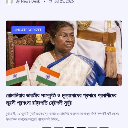
By
News Desk
Jul 25, 2026
ce
at
e
e
ar
b
s
a
gr
e
o
A
d
a
o
p
s
m
UNCATEGORIZED
k
p
রোমানিয়ায় ভারতীয় সংস্কৃতি ও মূল্যবোধের প্রসারে প্রবাসীদের
ভূয়সী প্রশংসা রাষ্ট্রপতি দ্রৌপদী মুর্মুর
বুখারেস্ট, ২৫ জুলাই (আইএএনএস): ভারত ও রোমানিয়ার জনগণের মধ্যে ঘনিষ্ঠ সম্পর্কই দুই দেশের
দ্বিপাক্ষিক সম্পর্কের সবচেয়ে শক্তিশালী ভিত্তি…