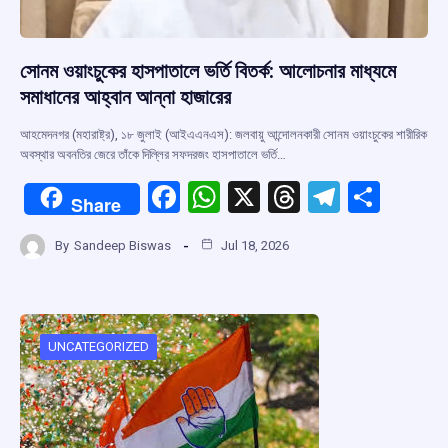
সোনম ওয়াংচুকের হাসপাতালে ভর্তি বিতর্ক: আলোচনার মাধ্যমে
সমাধানের আহ্বান আন্না হাজারের
আহমেদনগর (মহারাষ্ট্র), ১৮ জুলাই (আইএএনএস): জলবায়ু আন্দোলনকারী সোনম ওয়াংচুকের শারীরিক
অবস্থার অবনতির জেরে তাঁকে দিল্লির সফদরজং হাসপাতালে ভর্তি…
F
W
X
T
T
S
Share
a
h
hr
el
h
By
Sandeep Biswas
Jul 18, 2026
ce
at
e
e
ar
b
s
a
gr
e
o
A
d
a
o
p
s
m
UNCATEGORIZED
k
p