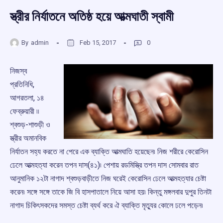
স্ত্রীর নির্যাতনে অতিষ্ঠ হয়ে আত্মঘাতী স্বামী
By
admin
Feb 15, 2017
0
নিজস্ব
প্রতিনিধি,
আগরতলা, ১৪
ফেব্রুয়ারী ৷৷
শ্বশুড়-শাশুড়ী ও
স্ত্রীর অমানবিক
নির্যাতন সহ্য করতে না পেরে এক ব্যাক্তি আত্মঘাতি হয়েছেন৷ নিজ শরীরে কেরোসিন
ঢেলে আত্মহত্যা করেন তপন দাস(৪১)৷ পেশায় রডমিস্ত্রি তপন দাস সোমবার রাত
আনুমানিক ১২টা নাগাদ শ্বশুড়বাড়ীতে নিজ ঘরেই কেরোসিন ঢেলে আত্মহত্যার চেষ্টা
করেন৷ সঙ্গে সঙ্গে তাকে জি বি হাসপাতালে নিয়ে আসা হয়৷ কিন্তু মঙ্গলবার দুপুর তিনটা
নাগাদ চিকিৎসকদের সমস্ত চেষ্টা ব্যর্থ করে ঐ ব্যাক্তি মৃত্যুর কোলে ঢলে পড়েন৷