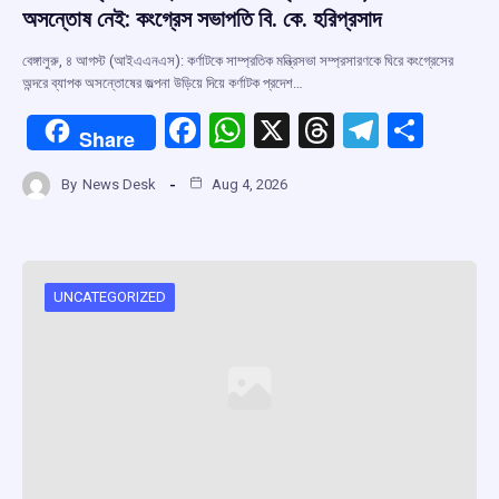
অসন্তোষ নেই: কংগ্রেস সভাপতি বি. কে. হরিপ্রসাদ
বেঙ্গালুরু, ৪ আগস্ট (আইএএনএস): কর্ণাটকে সাম্প্রতিক মন্ত্রিসভা সম্প্রসারণকে ঘিরে কংগ্রেসের
অন্দরে ব্যাপক অসন্তোষের জল্পনা উড়িয়ে দিয়ে কর্ণাটক প্রদেশ…
F
W
X
T
T
S
Share
a
h
hr
el
h
By
News Desk
Aug 4, 2026
ce
at
e
e
ar
b
s
a
gr
e
o
A
d
a
o
p
s
m
UNCATEGORIZED
k
p