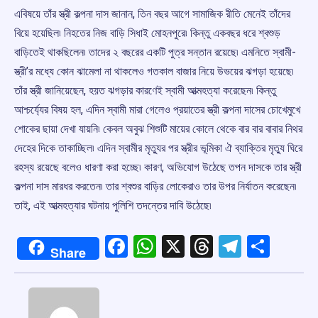
এবিষয়ে তাঁর স্ত্রী কল্পনা দাস জানান, তিন বছর আগে সামাজিক রীতি মেনেই তাঁদের
বিয়ে হয়েছিল৷ নিহতের নিজ বাড়ি সিধাই মোহনপুরে৷ কিন্তু একবছর ধরে শ্বশুড়
বাড়িতেই থাকছিলেন৷ তাদের ২ বছরের একটি পুত্র সন্তান রয়েছে৷ এমনিতে স্বামী-
স্ত্রী’র মধ্যে কোন ঝামেলা না থাকলেও গতকাল বাজার নিয়ে উভয়ের ঝগড়া হয়েছে৷
তাঁর স্ত্রী জানিয়েছেন, হয়ত ঝগড়ার কারণেই স্বামী আত্মহত্যা করেছেন৷ কিন্তু
আশ্চর্য্যের বিষয় হল, এদিন স্বামী মারা গেলেও প্রয়াতের স্ত্রী কল্পনা দাসের চোখেমুখে
শোকের ছায়া দেখা যায়নি৷ কেবল অবুঝ শিশুটি মায়ের কোলে থেকে বার বার বাবার নিথর
দেহের দিকে তাকাচ্ছিল৷ এদিন স্বামীর মৃত্যুর পর স্ত্রীর ভূমিকা ঐ ব্যাক্তির মৃত্যু ঘিরে
রহস্য রয়েছে বলেও ধারণা করা হচ্ছে৷ কারণ, অভিযোগ উঠেছে তপন দাসকে তার স্ত্রী
কল্পনা দাস মারধর করতেন৷ তার শ্বশুর বাড়ির লোকেরাও তার উপর নির্যাতন করেছেন৷
তাই, এই আত্মহত্যার ঘটনায় পুলিশি তদন্তের দাবি উঠেছে৷
Facebook
WhatsApp
X
Threads
Telegr
Shar
Share