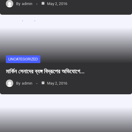
By
admin
May 2, 2016
UNCATEGORIZED
মার্কিন সেনাদের ব্যঙ্গ বিদ্রূপের অভিযোগে…
By
admin
May 2, 2016