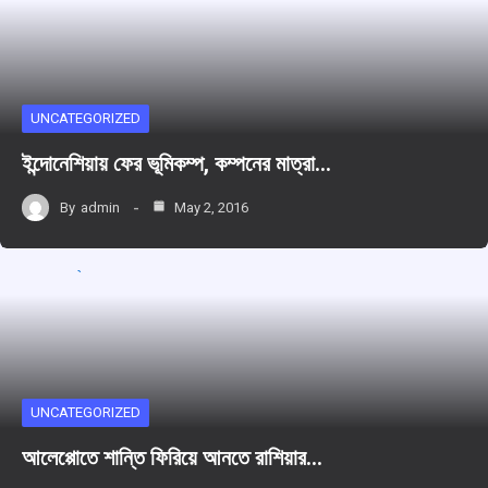
UNCATEGORIZED
ইন্দোনেশিয়ায় ফের ভূমিকম্প, কম্পনের মাত্রা…
By
admin
May 2, 2016
UNCATEGORIZED
আলেপ্পোতে শান্তি ফিরিয়ে আনতে রাশিয়ার…