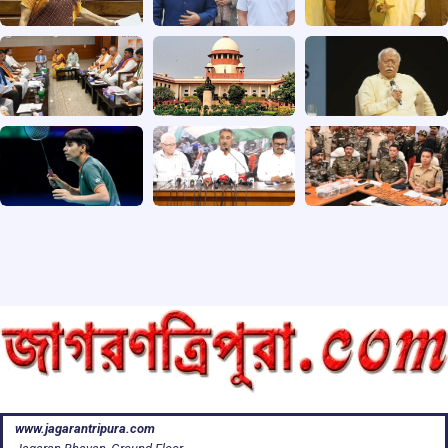
www.jagarantripura.com