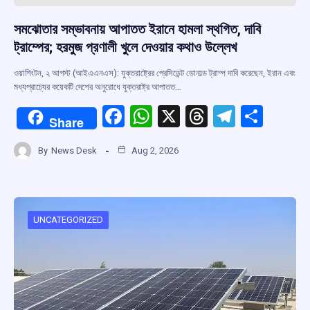
সমঝোতার সম্ভাবনায় আপাতত ইরানে হামলা স্থগিত, দাবি
ট্রাম্পের; হরমুজ প্রণালী খুলে দেওয়ার কথাও উল্লেখ
ওয়াশিংটন, ২ আগস্ট (আইএএনএস): যুক্তরাষ্ট্রের প্রেসিডেন্ট ডোনাল্ড ট্রাম্প দাবি করেছেন, ইরান এবং
মধ্যপ্রাচ্যের কয়েকটি দেশের অনুরোধে যুক্তরাষ্ট্র আপাতত…
F
W
X
T
T
S
Share
a
h
hr
el
h
By
News Desk
Aug 2, 2026
ce
at
e
e
ar
b
s
a
gr
e
o
A
d
a
o
p
s
m
UNCATEGORIZED
k
p