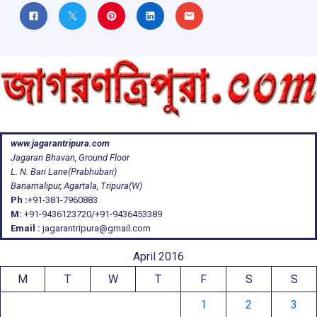
www.jagarantripura.com
Jagaran Bhavan, Ground Floor
L. N. Bari Lane(Prabhubari)
Banamalipur, Agartala, Tripura(W)
Ph :
+91-381-7960883
M:
+91-9436123720/+91-9436453389
Email :
jagarantripura@gmail.com
April 2016
M
T
W
T
F
S
S
1
2
3