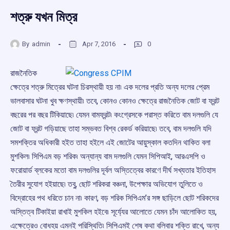
শত্রু যখন মিত্র
By
admin
Apr 7, 2016
0
রাজনৈতিক
ক্ষেত্রে শত্রু মিত্রের ঘটনা চিরস্থায়ী হয় না৷ এক দলের প্রতি অন্য দলের প্রেম
ভালবাসার ঘটনা খুব ক্ষণস্থায়ী৷ তবে, কোনও কোনও ক্ষেত্রে রাজনৈতিক জোট বা ফ্রন্ট
বছরের পর বছর টিকিয়াছে৷ যেমন বামফ্রন্ট৷ কংগ্রেসকে পরাস্ত করিতে বাম দলগুলি যে
জোট বা ফ্রন্ট গড়িয়াছে তাহা সম্ভবত বিশ্ব রেকর্ড করিয়াছে৷ তবে, বাম দলগুলি যদি
সমশক্তির অধিকারী হইত তাহা হইলে এই জোটের আয়ুস্কাল কতদিন থাকিত বলা
মুশকিল৷ সিপিএম বড় শরিক৷ অন্যান্য বাম দলগুলি যেমন সিপিআই, আরএসপি ও
ফরোয়ার্ড ব্লকের মতো বাম দলগুলির দূর্বল অস্তিত্বের কারণে দীর্ঘ সখ্যতার ইতিহাস
তৈরীর সুযোগ হইয়াছে৷ তবু, ছোট শরিকরা বঞ্চনা, উপেক্ষার অভিযোগ তুলিতে ও
বিদ্রোহের পথ ধরিতে চান না৷ কারণ, বড় শরিক সিপিএম’র সঙ্গ ছাড়িলে ছোট শরিকদের
অস্তিত্ব টিকাইয়া রাখাই মুশকিল হইবে৷ সূর্য্যের আলোতে যেমন চাঁদ আলোকিত হয়,
এক্ষেত্রেও বোধহয় এমনই পরিস্থিতি৷ সিপিএমই শেষ কথা বলিবার শক্তি রাখে, অন্য