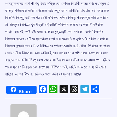
গণআন্দোলনের পথে পা বাড়াইবার শক্তি তো কোনও বিরোধী দলের নাই৷ কংগ্রেস এ
রাজ্যে সাইনবোর্ড হইয়া যাইতেছে আর নতুন ভাবে আগাইয়া যাওয়ার চেষ্টা করিতেছে
বিজেপি৷ কিন্তু, এই দল শত চেষ্টা করিলেও সর্বত্র শিকড় পরিব্যাপ্ত করিতে পারিবে
না৷ রাজ্যের সিপিএম খুব শীঘ্রই স্ট্রেটেজী পরিবর্তন করিতে যে প্রয়াসী হইয়াছে
তাহাও ক্রমেই স্পষ্ট হইতেছে৷ রাজ্যের মুখ্যমন্ত্রী সভা সমাবেশে এখন বিজেপির
বিরুদ্ধে অনেক বেশী আক্রমণাত্মক দেখা যায়৷ অন্যদিকে মুখ্যমন্ত্রী মানিক সরকারের
বিরুদ্ধে কুৎসার জবাব দিতে সিপিএমের গণসংগঠনগুলি মাঠে নামিয়া গিয়াছে৷ কংগ্রেস
সেখানে নীরব নিস্তব্ধ৷ বন্ধ ডাকিয়াই যেন কর্তব্য শেষ৷ পশ্চিমবঙ্গে কংগ্রেসের সঙ্গে
বন্ধুত্ব গাঢ় করিয়া ত্রিপুরায়ও তাহার ব্যতিক্রম করার ঘটনা আরও হাস্যাস্পদ হইতে
পারে৷ সুতরাং ত্রিপুরাতেও কংগ্রেস- সিপিএম ভাই ভাই’র ডাক তো সহসাই শোনা
যাইবে৷ বন্ধের বিপ্লব, এইভাবে খতম হইবার সম্ভাবনা আছে৷
Facebook
WhatsApp
X
Threads
Telegr
Shar
Share