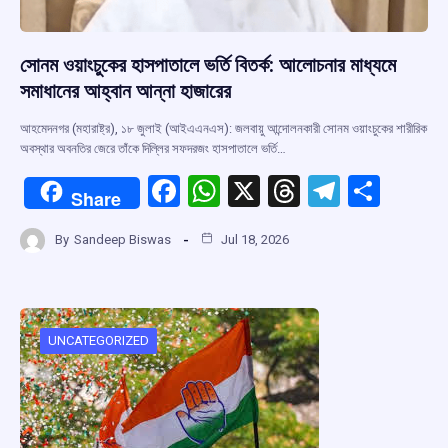
সোনম ওয়াংচুকের হাসপাতালে ভর্তি বিতর্ক: আলোচনার মাধ্যমে
সমাধানের আহ্বান আন্না হাজারের
আহমেদনগর (মহারাষ্ট্র), ১৮ জুলাই (আইএএনএস): জলবায়ু আন্দোলনকারী সোনম ওয়াংচুকের শারীরিক
অবস্থার অবনতির জেরে তাঁকে দিল্লির সফদরজং হাসপাতালে ভর্তি…
F
W
X
T
T
S
Share
a
h
hr
el
h
By
Sandeep Biswas
Jul 18, 2026
ce
at
e
e
ar
b
s
a
gr
e
o
A
d
a
o
p
s
m
UNCATEGORIZED
k
p