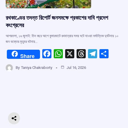
রথকাণ্ডের তদন্ত রিপোর্ট জনসমক্ষে প্রকাশের দাবি প্রদেশ
কংগ্রেসের
আগরতলা, ১৬ জুলাই: তিন বছর আগে কুমারঘাটে রথযাত্রার সময় ঘটে যাওয়া মর্মান্তিক দুর্ঘটনায় ১০
জন ভক্তের মৃত্যুর ঘটনায়…
F
W
X
T
T
S
Share
a
h
hr
el
h
By
Taniya Chakraborty
Jul 16, 2026
ce
at
e
e
ar
b
s
a
gr
e
o
A
d
a
o
p
s
m
k
p