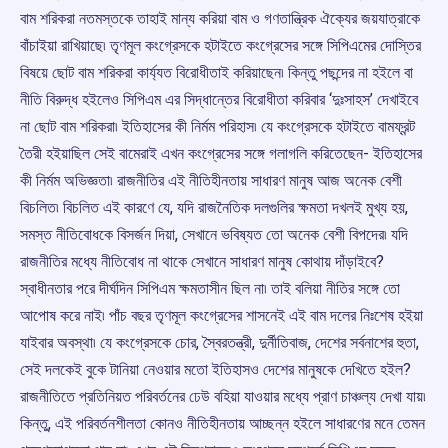
বাম শরিকরা নতমস্তকে তাহাই মান্য করিয়া বাম ও গণতান্ত্রিক ঐক্যের জয়যাত্রাকে
বাঁচাইয়া রাখিয়াছে৷ তৃণমূল কংগ্রেসকে হটাইতে কংগ্রেসের সঙ্গে সিপিএমের দোস্তির
বিষয়ে ছোট বাম শরিকরা কার্য্যত বিরোধীতাই করিয়াছেন৷ কিন্তু পছন্দের না হইলে বা
নীতি বিরুদ্ধ হইলেও সিপিএম এর সিদ্ধান্তের বিরোধীতা করিবার ‘দুঃসাহস’ দেখাইবে
না ছোট বাম শরিকরা৷ ইতিহাসের কী নির্মম পরিহাস৷ যে কংগ্রেসকে হটাইতে বামফ্রন্ট
তৈরী হইয়াছিল সেই বামেরাই এখন কংগ্রেসের সঙ্গে গলাগলি করিতেছেন- ইতিহাসের
কী নির্মম অভিজ্ঞতা৷ রাজনীতির এই নীতিহীনতায় সাধারণ মানুষ আজ অনেক বেশী
বিচলিত৷ বিচলিত এই কারণে যে, যদি রাজনৈতিক দলগুলির ক্ষমতা দখলই মুখ্য হয়,
সমস্ত নীতিবোধকে বিসর্জন দিয়া, সেখানে ভবিষ্যত তো অনেক বেশী বিপদের৷ যদি
রাজনীতির মধ্যে নীতিবোধ না থাকে সেখানে সাধারণ মানুষ কোথায় দাঁড়াইবে?
স্বাধীনতার পরে দীর্ঘদিন সিপিএম ক্ষমতাসীন ছিল না৷ তাই বলিয়া নীতির সঙ্গে তো
আপোষ করে নাই৷ পাঁচ বছর তৃণমূল কংগ্রেসের শাসনেই এই বাম দলের নিঃশেষ হইয়া
যাইবার অবস্থা৷ যে কংগ্রেসকে চোর, স্বৈরতন্ত্রী, দুর্নীতিবাজ, দেশের সর্বনাশের হুতা,
সেই দলকেই বুকে টানিয়া নেওয়ার মতো ইতিহাসও দেশের মানুষকে দেখিতে হইল?
রাজনীতিতে প্রতিনিয়ত পরিবর্তনের ঢেউ বহিয়া যাওয়ার মধ্যে প্রাণ চাঞ্চল্য দেখা যায়৷
কিন্তু, এই পরিবর্তনশীলতা কোনও নীতিহীনতায় আচ্ছন্ন হইলে সাধারণের মনে তেমন