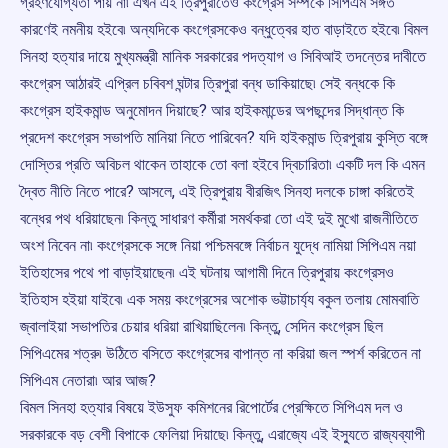
গ্রহণযোগ্যতা পায় না৷ এখন এই ত্রিপুরাতেও কংগ্রেস সম্পর্কে সিপিএম সঙ্গত
কারণেই নমনীয় হইবে৷ অন্যদিকে কংগ্রেসকেও বন্ধুত্বের হাত বাড়াইতে হইবে৷ বিমল
সিনহা হত্যার দায়ে মুখ্যমন্ত্রী মানিক সরকারের পদত্যাগ ও সিবিআই তদন্তের দাবীতে
কংগ্রেস আঠারই এপ্রিল চবিবশ ঘন্টার ত্রিপুরা বন্ধ ডাকিয়াছে৷ সেই বন্ধকে কি
কংগ্রেস হাইকমান্ড অনুমোদন দিয়াছে? আর হাইকমান্ডের অপছন্দের সিদ্ধান্ত কি
প্রদেশ কংগ্রেস সভাপতি মানিয়া নিতে পারিবেন? যদি হাইকমান্ড ত্রিপুরায় কুস্তি বঙ্গে
দোস্তির প্রতি অবিচল থাকেন তাহাকে তো বলা হইবে দ্বিচারিতা৷ একটি দল কি এমন
দ্বৈত নীতি নিতে পারে? আসলে, এই ত্রিপুরায় বীরজিৎ সিনহা দলকে চাঙ্গা করিতেই
বন্ধের পথ ধরিয়াছেন৷ কিন্তু সাধারণ কর্মীরা সমর্থকরা তো এই দুই মুখো রাজনীতিতে
অংশ নিবেন না৷ কংগ্রেসকে সঙ্গে নিয়া পশ্চিমবঙ্গে নির্বাচন যুদ্ধে নামিয়া সিপিএম নয়া
ইতিহাসের পথে পা বাড়াইয়াছেন৷ এই ঘটনায় আগামী দিনে ত্রিপুরায় কংগ্রেসও
ইতিহাস হইয়া যাইবে৷ এক সময় কংগ্রেসের অশোক ভট্টাচার্য্য বকুল তলায় মোমবাতি
জ্বালাইয়া সভাপতির চেয়ার ধরিয়া রাখিয়াছিলেন৷ কিন্তু, সেদিন কংগ্রেস ছিল
সিপিএমের শত্রু৷ উঠিতে বসিতে কংগ্রেসের বাপান্ত না করিয়া জল স্পর্শ করিতেন না
সিপিএম নেতারা৷ আর আজ?
বিমল সিনহা হত্যার বিষয়ে ইউসুফ কমিশনের রিপোর্টের প্রেক্ষিতে সিপিএম দল ও
সরকারকে বড় বেশী বিপাকে ফেলিয়া দিয়াছে৷ কিন্তু, এরাজ্যে এই ইস্যুতে রাজ্যব্যাপী