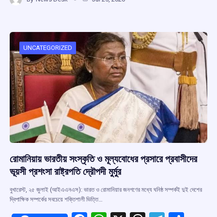
ce
at
e
e
ar
b
s
a
gr
e
o
A
d
a
o
p
s
m
UNCATEGORIZED
k
p
রোমানিয়ায় ভারতীয় সংস্কৃতি ও মূল্যবোধের প্রসারে প্রবাসীদের
ভূয়সী প্রশংসা রাষ্ট্রপতি দ্রৌপদী মুর্মুর
বুখারেস্ট, ২৫ জুলাই (আইএএনএস): ভারত ও রোমানিয়ার জনগণের মধ্যে ঘনিষ্ঠ সম্পর্কই দুই দেশের
দ্বিপাক্ষিক সম্পর্কের সবচেয়ে শক্তিশালী ভিত্তি…