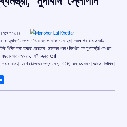
মন্ত্রী, `মুর্দাবাদ’ স্লোগান
ের মুখে পড়লেন
ত্রীকে `মুর্দাবাদ’ স্লোগান দিয়ে অভ্যর্থনা জানানো হয়| সংরক্ষণের দাবিতে জাঠ
িউ শিথিল করা হয়েছে রোহতকে| মঙ্গলবার শহর পরিদর্শনে যান মুখ্যমন্ত্রী| সেখানে
র পিছনের সত্য জানতে, স্পষ্ট তদন্ত হবে|
ছন্দে ফিরছে রাজ্য| হিংসায় নিহতের সংখ্যা বেড়ে দঁাড়িয়েছে ১৯ জনে| আহত শতাধিক|
ads
elegram
Share