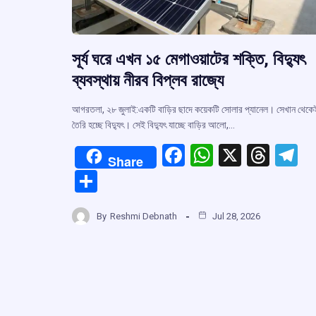
সূর্য ঘরে এখন ১৫ মেগাওয়াটের শক্তি, বিদ্যুৎ
ব্যবস্থায় নীরব বিপ্লব রাজ্যে
আগরতলা, ২৮ জুলাই:একটি বাড়ির ছাদে কয়েকটি সোলার প্যানেল। সেখান থেকে
তৈরি হচ্ছে বিদ্যুৎ। সেই বিদ্যুৎ যাচ্ছে বাড়ির আলো,…
F
W
X
T
T
Share
a
h
hr
el
S
ce
at
e
e
h
b
s
a
g
By
Reshmi Debnath
Jul 28, 2026
ar
o
A
d
a
e
o
p
s
k
p