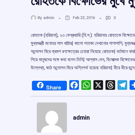
রোহতকে বিক্ষোভের মুখে মুখ্য
By
admin
Feb 23, 2016
0
রোহতক (হরিয়ানা), ২৩ ফেব্রুয়ারি (হি.স.): হরিয়ানার রোহতকে বিক্ষোভ
মুখ্যমন্ত্রী মনোহর লাল খাট্টার| কালো পতাকা দেখানোর পাশাপাশি, মুখ্যমন্
অন্দোলন ঘিরে ক্রমশ রণক্ষেত্রের চেহারা নিয়েছে রোহতক| বর্তমানে কারফ
গিয়ে মানুষদের সঙ্গে কথা বলেন তিনি| আশ্বাস দেন, হিংসাত্মক বিক্ষোভে
উল্লেখ্য, জাঠ অন্দোলন ঘিরে অগ্নিগর্ভ হয়েছে হরিয়ানা| ধীরে ধীরে 
Facebook
WhatsApp
X
Thre
T
Share
admin