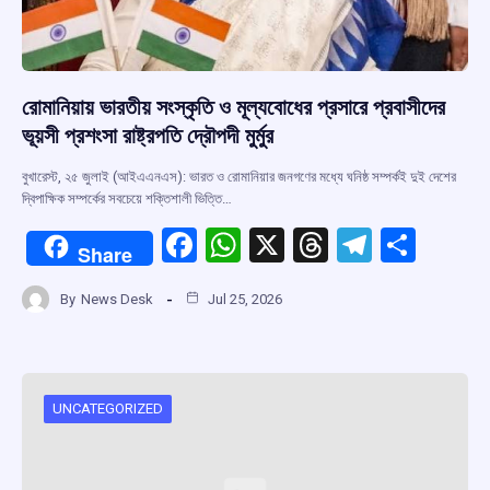
রোমানিয়ায় ভারতীয় সংস্কৃতি ও মূল্যবোধের প্রসারে প্রবাসীদের
ভূয়সী প্রশংসা রাষ্ট্রপতি দ্রৌপদী মুর্মুর
বুখারেস্ট, ২৫ জুলাই (আইএএনএস): ভারত ও রোমানিয়ার জনগণের মধ্যে ঘনিষ্ঠ সম্পর্কই দুই দেশের
দ্বিপাক্ষিক সম্পর্কের সবচেয়ে শক্তিশালী ভিত্তি…
F
W
X
T
T
S
Share
a
h
hr
el
h
By
News Desk
Jul 25, 2026
ce
at
e
e
ar
b
s
a
gr
e
o
A
d
a
o
p
s
m
UNCATEGORIZED
k
p