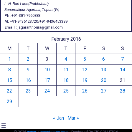
L. N. Bari Lane(Prabhubari)
Banamalipur, Agartala, Tripura(W)
Ph :
+91-381-7960883
M:
+91-9436123720/+91-9436453389
Email :
jagarantripura@gmail.com
February 2016
M
T
W
T
F
S
S
1
2
3
4
5
6
7
8
9
10
11
12
13
14
15
16
17
18
19
20
21
22
23
24
25
26
27
28
29
« Jan
Mar »
© 2026
www.jagarantripura.com .
Designed By CIS SOLUTION