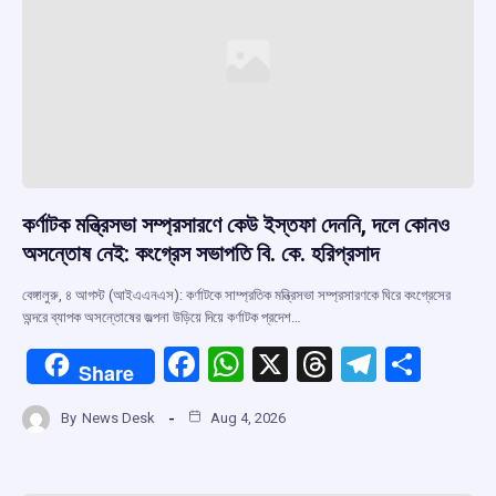
কর্ণাটক মন্ত্রিসভা সম্প্রসারণে কেউ ইস্তফা দেননি, দলে কোনও
অসন্তোষ নেই: কংগ্রেস সভাপতি বি. কে. হরিপ্রসাদ
বেঙ্গালুরু, ৪ আগস্ট (আইএএনএস): কর্ণাটকে সাম্প্রতিক মন্ত্রিসভা সম্প্রসারণকে ঘিরে কংগ্রেসের
অন্দরে ব্যাপক অসন্তোষের জল্পনা উড়িয়ে দিয়ে কর্ণাটক প্রদেশ…
F
W
X
T
T
S
Share
a
h
hr
el
h
By
News Desk
Aug 4, 2026
ce
at
e
e
ar
b
s
a
gr
e