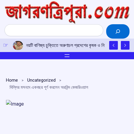
Skip
to
content
Search
নয়টি বাণিজ্য চুক্তিতে অরুণাচল প্রদেশের কৃষক ও নির্মাতাদের জন্য খুলব
Home
Uncategorized
দিল্লির মসনদে একবছর পূর্ণ করলেন অরবিন্দ কেজরিওয়াল