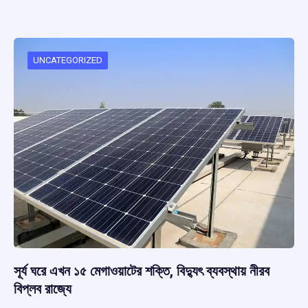
ce
at
e
e
ar
b
s
a
gr
e
o
A
d
a
o
p
s
m
UNCATEGORIZED
k
p
সূর্য ঘরে এখন ১৫ মেগাওয়াটের শক্তি, বিদ্যুৎ ব্যবস্থায় নীরব
বিপ্লব রাজ্যে