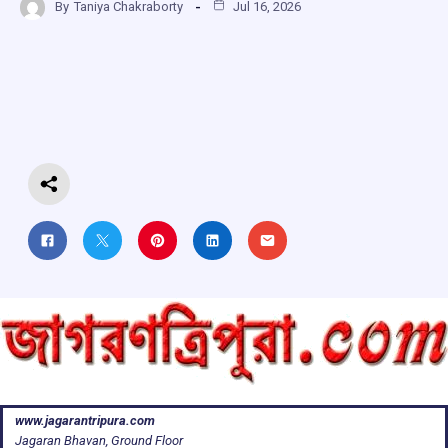
By
Taniya Chakraborty
Jul 16, 2026
ce
at
e
e
ar
b
s
a
gr
e
o
A
d
a
o
p
s
m
k
p
www.jagarantripura.com
Jagaran Bhavan, Ground Floor