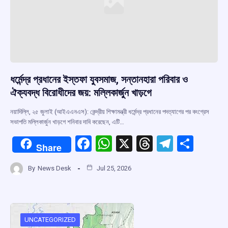
ধর্মেন্দ্র প্রধানের ইস্তফা যুবসমাজ, সন্তানহারা পরিবার ও
ঐক্যবদ্ধ বিরোধীদের জয়: মল্লিকার্জুন খাড়গে
নয়াদিল্লি, ২৫ জুলাই (আইএএনএস): কেন্দ্রীয় শিক্ষামন্ত্রী ধর্মেন্দ্র প্রধানের পদত্যাগের পর কংগ্রেস
সভাপতি মল্লিকার্জুন খাড়গে শনিবার দাবি করেছেন, এটি…
F
W
X
T
T
S
Share
a
h
hr
el
h
By
News Desk
Jul 25, 2026
ce
at
e
e
ar
b
s
a
gr
e
o
A
d
a
o
p
s
m
UNCATEGORIZED