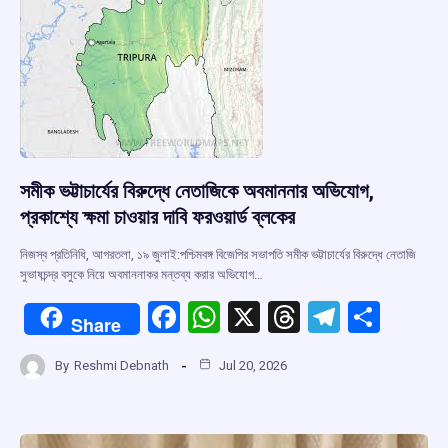
k
p
সমীক ভট্টাচার্যের বিরুদ্ধে নেতাজিকে অবমাননার অভিযোগ,
প্রকাশ্যে ক্ষমা চাওয়ার দাবি ফরওয়ার্ড ব্লকের
নিজস্ব প্রতিনিধি, আগরতলা, ১৯ জুলাই:পশ্চিমবঙ্গ বিজেপির সভাপতি সমীক ভট্টাচার্যের বিরুদ্ধে নেতাজি
সুভাষচন্দ্র বসুকে নিয়ে অবমাননাকর মন্তব্য করার অভিযোগ…
F
W
X
T
T
S
Share
a
h
hr
el
h
By
Reshmi Debnath
Jul 20, 2026
ce
at
e
e
ar
b
s
a
gr
e
o
A
d
a