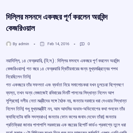
দিল্লির মসনদে একবছর পূর্ণ করলেন অরবিন্দ
কেজরিওয়াল
By
admin
Feb 14, 2016
0
নয়াদিল্লি, ১৪ ফেব্রুয়ারি, (হি.স.) : দিল্লির মসনদে একবছর পূর্ণ করলেন অরবিন্দ
কেজরিওয়াল| গত বছর ১৪ ফেব্রুয়ারি দ্বিতীয়বারের জন্য মুখ্যমন্ত্রিত্বের শপথ
নিয়েছিলেন তিনি|
গত একবছরে তাঁর সফলতা এবং ব্যর্থতা নিয়ে সমালোচকরা যখন চুলচেরা বিশ্লেষণে
ব্যস্ত, তখন অন্য মেজাজেই রবিবারের দিনটি পালনের সিদ্ধান্ত নিলেন আপ
সুপ্রিমো| দলীয় নেতা মন্ত্রীদের সঙ্গে বৈঠক নয়, জনতার দরবারে ধরা দেওয়ার সিদ্ধান্ত
নিলেন তিনি| শুধু মুখ্যমন্ত্রীই নন, আম আদমির অভাব-অভিযোগের কথা শুনবেন তাঁর
ক্যাবিনেটের বাকি সদস্যরাও| জনতার ফোন কলের জবাব দেবেন তাঁরা| জনতার
প্রতিক্রিয়া জানার পাশাপাশি সরকারের এক বছরের রিপোর্ট কার্ডও প্রকাশ্যে তুলে ধরা
হবে| সকাল ১১টা মিছিলের মধ্যে দিয়ে শুরু হবে আজকের কর্মসূচি| এরপর এনডিএমসি