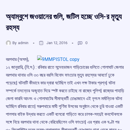
অ্যাম্বুশে জওয়ানের গুলি, জটিল হচ্ছে ওসি-র মৃতু্য
রহস্য
By
admin
Jan 12, 2016
0
বরপথার (অসম),
১২ জানুয়ারি, (হি.স.) : রবিবার রাতে সন্দেহভাজন গাড়িচোরের গুলিতে গোলাঘাট জেলার
বরপথার থানার ওসি ৩৩ বছর বয়সি বিনোদ ফাংচোর মৃতু্য রহস্যের আবর্তে ঢুকে
পড়েছে| ঘটনাটি কীভাবে কার দ্বারা ঘটেছিল তাই এখন লক্ষ টাকার প্রশ্ন| ঘটনা
সম্পর্কে তদন্তের অজুহাত দিয়ে স্পষ্ট করতে চাইছে না রাজ্যে পুলিশ| রাজ্যের পাহাড়ি
জেলা কারবি আংলং ও গোলাঘাটের সীমাঅ্বর্তী চোঙাজানে এই নৃশংস মর্মান্তিক ঘটনা
ঘটেছিল রবিবার রাতে| সরুপথারে মাঘী পূর্ণিমা উসবের অনুষ্ঠান থেকে চুরি যাওয়া একটি
পালসার বাইক উদ্ধার করতে একটি বলেরো গাড়িতে করে চালক-সহদুই কনস্টেবলকে
সঙ্গে নিয়ে বরপথার থানা থেকে বেরিয়েছিলেন ওসি ফাংচো| এর প্রায় এক ঘণ্টা পর
৩০ কিলোমিটার দূরের অসম-নাগাল্যাঅ সীমান্তবর্তী চোঙাজান থানা থেকে মাত্র ৫০