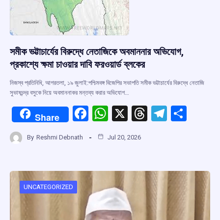
সমীক ভট্টাচার্যের বিরুদ্ধে নেতাজিকে অবমাননার অভিযোগ,
প্রকাশ্যে ক্ষমা চাওয়ার দাবি ফরওয়ার্ড ব্লকের
নিজস্ব প্রতিনিধি, আগরতলা, ১৯ জুলাই:পশ্চিমবঙ্গ বিজেপির সভাপতি সমীক ভট্টাচার্যের বিরুদ্ধে নেতাজি
সুভাষচন্দ্র বসুকে নিয়ে অবমাননাকর মন্তব্য করার অভিযোগ…
F
W
X
T
T
S
Share
a
h
hr
el
h
By
Reshmi Debnath
Jul 20, 2026
ce
at
e
e
ar
b
s
a
gr
e
o
A
d
a
o
p
s
m
UNCATEGORIZED
k
p