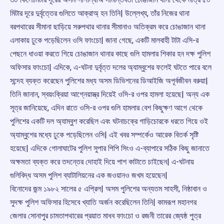
মিটার দূরে দুর্বৃত্তের গুলিতে আক্রাঅ্ হন তিনি| উল্লেখ্য, তাঁর নিজের থানা
বরপথারের সীমানা ছাড়িয়ে সরুপথার থানার সীমানাও অতিক্রম করে চোঙাজান থানা
এলাকায় ঢুকে পড়েছিলেন ওসি ফাংচো| জানা গেছে, একটি মালবাহী টাটা এসি-র
পেছনে ধাওয়া করতে গিয়ে চোঙাজান থানার কাছে গুলি হামলার শিকার হন দক্ষ পুলিশ
অফিসার ফাংচো| এদিকে, এ-ঘটনা দুর্বৃত্ত দলের অ্যাম্বুশের ফলেই ঘটতে পারে বলে
সন্দেহ ব্যক্ত করেছেন পুলিশের মধ্য অসম ডিভিশনের ডিআইজি অপূর্বজীবন বরুয়া|
তিনি জানান, স্বয়ংক্রিয়া আগ্নেয়াস্ত্র দিয়েই ওসি-র ওপর হামলা হয়েছে| অন্য এক
সূত্র জানিয়েছে, এদিন রাতে ওসি-র ওপর গুলি হামলার বেশ কিছুক্ষণ আগে থেকে
পুলিশের একটি দল অ্যাম্বুশ করেছিল এবং ঘটনাচক্রে গাড়িচোরকে ধরতে গিয়ে ওই
অ্যাম্বুশের মধ্যে ঢুকে পড়েছিলেন ওসি| এই খবর সম্পর্কেও আরেক বিতর্ক সৃষ্টি
হয়েছে| এদিকে গোলাঘাটের পুলিশ সুপার পিপি সিংও এ-ব্যাপারে সঠিক কিছু জানাতে
অক্ষমতা ব্যক্ত করে তদন্তের দোহাই দিয়ে পাশ কাটাতে চাইছেন| এ-ঘটনায়
গুলিবিদ্ধ অসম পুলিশ ব্যাটালিয়নের এক জওয়ানও জখম হয়েছেন|
বিনোদের জন্ম ১৯৮২ সালের ৫ এপ্রিল| অসম পুলিশের অন্যতম সাহসী, নিষ্ঠাবান ও
সুদক্ষ পুলিশ অফিসার হিসেবে খ্যাতি অর্জন করেছিলেন তিনি| কামরূপ মহানগর
জেলার সোনাপুর চামতাপথারের প্রয়াত মাধব ফাংচো ও রজনী তারের জ্যেষ্ঠ পুত্র