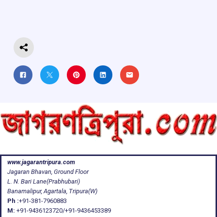
o
p
s
m
k
p
www.jagarantripura.com
Jagaran Bhavan, Ground Floor
L. N. Bari Lane(Prabhubari)
Banamalipur, Agartala, Tripura(W)
Ph :
+91-381-7960883
M:
+91-9436123720/+91-9436453389