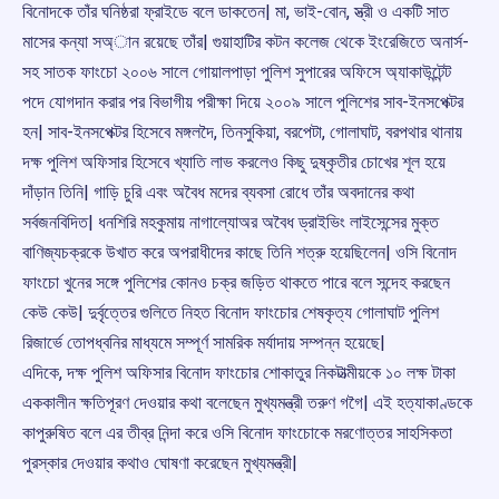
বিনোদকে তাঁর ঘনিষ্ঠরা ফ্রাইডে বলে ডাকতেন| মা, ভাই-বোন, স্ত্রী ও একটি সাত
মাসের কন্যা সঅ্ান রয়েছে তাঁর| গুয়াহাটির কটন কলেজ থেকে ইংরেজিতে অনার্স-
সহ সাতক ফাংচো ২০০৬ সালে গোয়ালপাড়া পুলিশ সুপারের অফিসে অ্যাকাউন্টেন্ট
পদে যোগদান করার পর বিভাগীয় পরীক্ষা দিয়ে ২০০৯ সালে পুলিশের সাব-ইনসপেক্টর
হন| সাব-ইনসপেক্টর হিসেবে মঙ্গলদৈ, তিনসুকিয়া, বরপেটা, গোলাঘাট, বরপথার থানায়
দক্ষ পুলিশ অফিসার হিসেবে খ্যাতি লাভ করলেও কিছু দুষ্কৃতীর চোখের শূল হয়ে
দাঁড়ান তিনি| গাড়ি চুরি এবং অবৈধ মদের ব্যবসা রোধে তাঁর অবদানের কথা
সর্বজনবিদিত| ধনশিরি মহকুমায় নাগাল্যােঅর অবৈধ ড্রাইভিং লাইসেন্সের মুক্ত
বাণিজ্যচক্রকে উখাত করে অপরাধীদের কাছে তিনি শত্রু হয়েছিলেন| ওসি বিনোদ
ফাংচো খুনের সঙ্গে পুলিশের কোনও চক্র জড়িত থাকতে পারে বলে সন্দেহ করছেন
কেউ কেউ| দুর্বৃত্তের গুলিতে নিহত বিনোদ ফাংচোর শেষকৃত্য গোলাঘাট পুলিশ
রিজার্ভে তোপধ্বনির মাধ্যমে সম্পূর্ণ সামরিক মর্যাদায় সম্পন্ন হয়েছে|
এদিকে, দক্ষ পুলিশ অফিসার বিনোদ ফাংচোর শোকাতুর নিকটাত্মীয়কে ১০ লক্ষ টাকা
এককালীন ক্ষতিপূরণ দেওয়ার কথা বলেছেন মুখ্যমন্ত্রী তরুণ গগৈ| এই হত্যাকাণ্ডকে
কাপুরুষিত বলে এর তীব্র নিন্দা করে ওসি বিনোদ ফাংচোকে মরণোত্তর সাহসিকতা
পুরস্কার দেওয়ার কথাও ঘোষণা করেছেন মুখ্যমন্ত্রী|