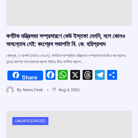
কর্ণাটক মন্ত্রিসভা সম্প্রসারণে কেউ ইস্তফা দেননি, দলে কোনও
অসন্তোষ নেই: কংগ্রেস সভাপতি বি. কে. হরিপ্রসাদ
বেঙ্গালুরু, ৪ আগস্ট (আইএএনএস): কর্ণাটকে সাম্প্রতিক মন্ত্রিসভা সম্প্রসারণকে ঘিরে কংগ্রেসের
অন্দরে ব্যাপক অসন্তোষের জল্পনা উড়িয়ে দিয়ে কর্ণাটক প্রদেশ…
F
W
X
T
T
S
Share
a
h
hr
el
h
By
News Desk
Aug 4, 2026
ce
at
e
e
ar
b
s
a
gr
e
o
A
d
a
o
p
s
m
UNCATEGORIZED
k
p