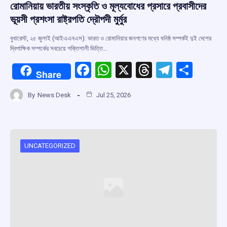
রোমানিয়ায় ভারতীয় সংস্কৃতি ও মূল্যবোধের প্রসারে প্রবাসীদের
ভূয়সী প্রশংসা রাষ্ট্রপতি দ্রৌপদী মুর্মুর
বুখারেস্ট, ২৫ জুলাই (আইএএনএস): ভারত ও রোমানিয়ার জনগণের মধ্যে ঘনিষ্ঠ সম্পর্কই দুই দেশের
দ্বিপাক্ষিক সম্পর্কের সবচেয়ে শক্তিশালী ভিত্তি…
F
W
X
T
T
S
Share
a
h
hr
el
h
By
News Desk
Jul 25, 2026
ce
at
e
e
ar
b
s
a
gr
e
o
A
d
a
o
p
s
m
UNCATEGORIZED
k
p