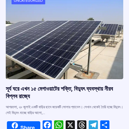
o
p
s
m
UNCATEGORIZED
k
p
সূর্য ঘরে এখন ১৫ মেগাওয়াটের শক্তি, বিদ্যুৎ ব্যবস্থায় নীরব
বিপ্লব রাজ্যে
আগরতলা, ২৮ জুলাই:একটি বাড়ির ছাদে কয়েকটি সোলার প্যানেল। সেখান থেকেই তৈরি হচ্ছে বিদ্যুৎ।
সেই বিদ্যুৎ যাচ্ছে বাড়ির আলো,…
F
W
X
T
T
S
Share