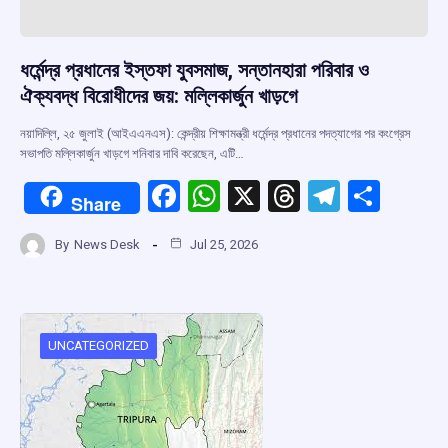
ধর্মেন্দ্র প্রধানের ইস্তফা যুবসমাজ, সন্তানহারা পরিবার ও
ঐক্যবদ্ধ বিরোধীদের জয়: মল্লিকার্জুন খাড়গে
নয়াদিল্লি, ২৫ জুলাই (আইএএনএস): কেন্দ্রীয় শিক্ষামন্ত্রী ধর্মেন্দ্র প্রধানের পদত্যাগের পর কংগ্রেস
সভাপতি মল্লিকার্জুন খাড়গে শনিবার দাবি করেছেন, এটি…
F
W
X
T
T
S
Share
a
h
hr
el
h
By
News Desk
Jul 25, 2026
ce
at
e
e
ar
b
s
a
gr
e
o
A
d
a
o
p
s
m
UNCATEGORIZED
k
p