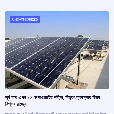
b
s
a
gr
e
o
A
d
a
o
p
s
m
UNCATEGORIZED
k
p
সূর্য ঘরে এখন ১৫ মেগাওয়াটের শক্তি, বিদ্যুৎ ব্যবস্থায় নীরব
বিপ্লব রাজ্যে
আগরতলা, ২৮ জুলাই:একটি বাড়ির ছাদে কয়েকটি সোলার প্যানেল। সেখান থেকেই তৈরি হচ্ছে বিদ্যুৎ।