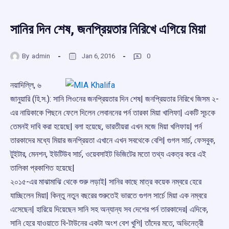
সানির দিন শেষ, জনপ্রিয়তার নিরিখে এগিয়ে মিয়া
By
admin
Jan 6, 2016
0
নয়াদিল্লি, ৬
জানুয়ারি (হি.স.): সানি লিওনের জনপ্রিয়তার দিন শেষ| জনপ্রিয়তার নিরিখে জিসম ২-
এর নায়িকাকে পিছনে ফেলে দিলেন লেবাননের পর্ন তারকা মিয়া খালিফা| একটি সূচকে
তেমনই দাবি করা হয়েছে| বলা হয়েছে, ভারতীয়রা এখন মজে মিয়া খলিফায়| পর্ন
তারকাদের মধ্যে মিয়ার জনপ্রিয়তা এখানে এখন সবথেকে বেশি| গুগল সার্চ, ফেসবুক,
টুইটার, মেনশন, ইউটিউব সার্চ, ওয়েবসাইট ভিজিটের মতো তথ্য একত্র করে এই
তালিকা প্রকাশিত হয়েছে|
২০১৫-এর মাঝামাঝি থেকে শুরু লড়াই| সানির কাছে মাত্র কয়েক নম্বরে হেরে
যাচ্ছিলেন মিয়া| কিন্তু নতুন বছরের শুরুতেই ভারতে গুগল সার্চে মিয়া এক নম্বরে
এসেছেন| হারিয়ে দিয়েছেন সানি সহ অন্যান্য সব দেশের পর্ন তারকাদের| এদিকে,
সানি হেরে যাওয়াতে বি-টাউনের একটা অংশ বেশ খুশি| তাঁদের মতে, অভিনেত্রী