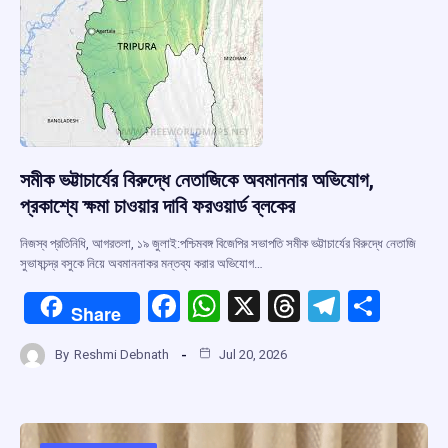
k
p
সমীক ভট্টাচার্যের বিরুদ্ধে নেতাজিকে অবমাননার অভিযোগ,
প্রকাশ্যে ক্ষমা চাওয়ার দাবি ফরওয়ার্ড ব্লকের
নিজস্ব প্রতিনিধি, আগরতলা, ১৯ জুলাই:পশ্চিমবঙ্গ বিজেপির সভাপতি সমীক ভট্টাচার্যের বিরুদ্ধে নেতাজি
সুভাষচন্দ্র বসুকে নিয়ে অবমাননাকর মন্তব্য করার অভিযোগ…
F
W
X
T
T
S
Share
a
h
hr
el
h
By
Reshmi Debnath
Jul 20, 2026
ce
at
e
e
ar
b
s
a
gr
e
o
A
d
a