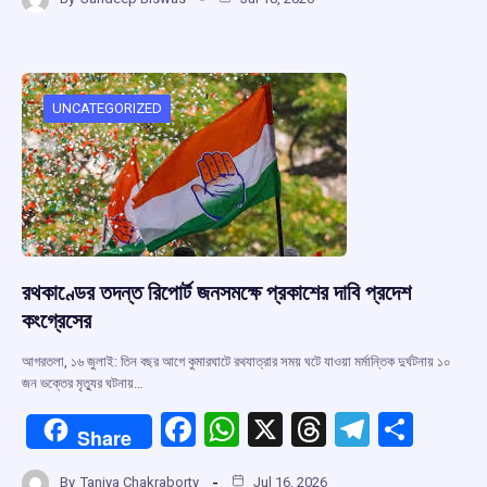
ce
at
e
e
ar
b
s
a
gr
e
o
A
d
a
o
p
s
m
UNCATEGORIZED
k
p
রথকাণ্ডের তদন্ত রিপোর্ট জনসমক্ষে প্রকাশের দাবি প্রদেশ
কংগ্রেসের
আগরতলা, ১৬ জুলাই: তিন বছর আগে কুমারঘাটে রথযাত্রার সময় ঘটে যাওয়া মর্মান্তিক দুর্ঘটনায় ১০
জন ভক্তের মৃত্যুর ঘটনায়…
F
W
X
T
T
S
Share
a
h
hr
el
h
By
Taniya Chakraborty
Jul 16, 2026