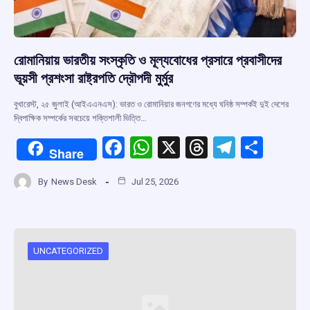
রোমানিয়ায় ভারতীয় সংস্কৃতি ও মূল্যবোধের প্রসারে প্রবাসীদের
ভূয়সী প্রশংসা রাষ্ট্রপতি দ্রৌপদী মুর্মুর
বুখারেস্ট, ২৫ জুলাই (আইএএনএস): ভারত ও রোমানিয়ার জনগণের মধ্যে ঘনিষ্ঠ সম্পর্কই দুই দেশের
দ্বিপাক্ষিক সম্পর্কের সবচেয়ে শক্তিশালী ভিত্তি…
F
W
X
T
T
S
Share
a
h
hr
el
h
By
News Desk
Jul 25, 2026
ce
at
e
e
ar
b
s
a
gr
e
o
A
d
a
o
p
s
m
UNCATEGORIZED
k
p