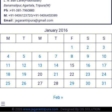
L. N. Bari Lane(Prabhubari)
Banamalipur, Agartala, Tripura(W)
Ph :
+91-381-7960883
M:
+91-9436123720/+91-9436453389
Email :
jagarantripura@gmail.com
January 2016
M
T
W
T
F
S
S
1
2
3
4
5
6
7
8
9
10
11
12
13
14
15
16
17
18
19
20
21
22
23
24
25
26
27
28
29
30
31
Feb »
© 2026
www.jagarantripura.com .
Designed By CIS SOLUTION