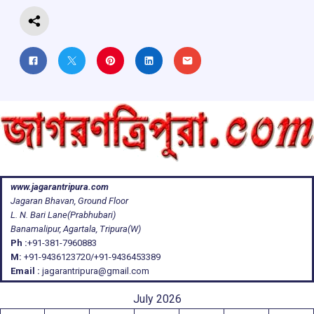
www.jagarantripura.com
Jagaran Bhavan, Ground Floor
L. N. Bari Lane(Prabhubari)
Banamalipur, Agartala, Tripura(W)
Ph :
+91-381-7960883
M:
+91-9436123720/+91-9436453389
Email :
jagarantripura@gmail.com
July 2026