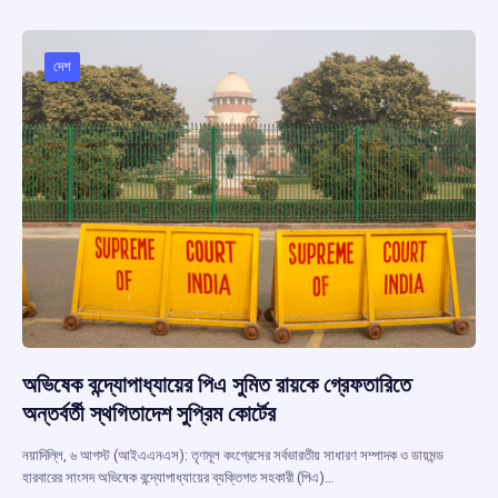
b
s
a
gr
e
o
A
d
a
o
p
s
m
দেশ
k
p
অভিষেক বন্দ্যোপাধ্যায়ের পিএ সুমিত রায়কে গ্রেফতারিতে
অন্তর্বর্তী স্থগিতাদেশ সুপ্রিম কোর্টের
নয়াদিল্লি, ৬ আগস্ট (আইএএনএস): তৃণমূল কংগ্রেসের সর্বভারতীয় সাধারণ সম্পাদক ও ডায়মন্ড
হারবারের সাংসদ অভিষেক বন্দ্যোপাধ্যায়ের ব্যক্তিগত সহকারী (পিএ)…