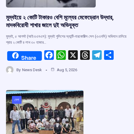
মুম্বইয়ে ২ কোটি টাকারও বেশি মূল্যের মেফেড্রোন উদ্ধার,
মাদকবিরোধী শাখার জালে দুই অভিযুক্ত
মুম্বই, ৫ আগস্ট (আইএএনএস): মুম্বই পুলিশের অ্যান্টি-নারকোটিক্স সেল (এএনসি) অভিযান চালিয়ে
প্রায় ২ কোটি ৪ লাখ ৩০ হাজার…
F
W
X
T
T
S
Share
a
h
hr
el
h
By
News Desk
Aug 5, 2026
ce
at
e
e
ar
b
s
a
gr
e
o
A
d
a
o
p
s
m
দেশ
k
p