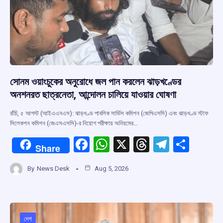
সোনম ওয়াংচুকের অনুরোধে জল পান করলেন ঝাড়খণ্ডের
অনশনরত ছাত্রনেতা, আন্দোলন চালিয়ে যাওয়ার ঘোষণা
রাঁচি, ৫ আগস্ট (আইএএনএস): ঝাড়খণ্ড পাবলিক সার্ভিস কমিশন (জেপিএসসি) এবং ঝাড়খণ্ড স্টাফ
সিলেকশন কমিশন (জেএসএসসি)-র নিয়োগ পরীক্ষায় অনিয়মের…
F
W
X
T
T
S
Share
a
h
hr
el
h
By
News Desk
Aug 5, 2026
ce
at
e
e
ar
b
s
a
gr
e
o
A
d
a
দেশ