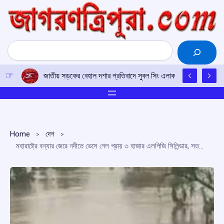
Skip
to
content
Search
সাশ্রয়ী আবাসন ও টেকসই নগরোন্নয়নে সহযোগিতা বাড়াতে ভারত-ফিজ
Home
দেশ
মহারাষ্ট্রে বন্যার জেরে নদীতে ভেসে গেল প্রায় ৩ হাজার এলপিজি সিলিন্ডার, সতর্ক প্রশাসন