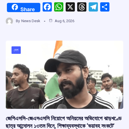
F
W
X
T
T
S
Share
a
h
hr
el
h
By
News Desk
Aug 6, 2026
ce
at
e
e
ar
b
s
a
gr
e
o
A
d
a
o
p
s
m
দেশ
k
p
জেপিএসসি-জেএসএসসি নিয়োগে অনিয়মের অভিযোগে ঝাড়খণ্ডে
ছাত্র আন্দোলন ১৩তম দিনে, শিক্ষাব্যবস্থাকে ‘ভয়াবহ সংকটে’