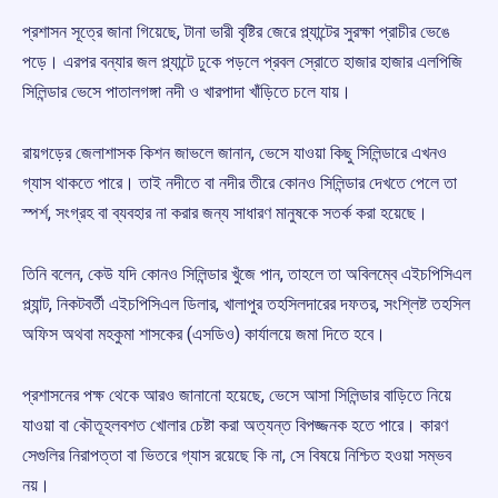
প্রশাসন সূত্রে জানা গিয়েছে, টানা ভারী বৃষ্টির জেরে প্ল্যান্টের সুরক্ষা প্রাচীর ভেঙে
পড়ে। এরপর বন্যার জল প্ল্যান্টে ঢুকে পড়লে প্রবল স্রোতে হাজার হাজার এলপিজি
সিলিন্ডার ভেসে পাতালগঙ্গা নদী ও খারপাদা খাঁড়িতে চলে যায়।
রায়গড়ের জেলাশাসক কিশন জাভলে জানান, ভেসে যাওয়া কিছু সিলিন্ডারে এখনও
গ্যাস থাকতে পারে। তাই নদীতে বা নদীর তীরে কোনও সিলিন্ডার দেখতে পেলে তা
স্পর্শ, সংগ্রহ বা ব্যবহার না করার জন্য সাধারণ মানুষকে সতর্ক করা হয়েছে।
তিনি বলেন, কেউ যদি কোনও সিলিন্ডার খুঁজে পান, তাহলে তা অবিলম্বে এইচপিসিএল
প্ল্যান্ট, নিকটবর্তী এইচপিসিএল ডিলার, খালাপুর তহসিলদারের দফতর, সংশ্লিষ্ট তহসিল
অফিস অথবা মহকুমা শাসকের (এসডিও) কার্যালয়ে জমা দিতে হবে।
প্রশাসনের পক্ষ থেকে আরও জানানো হয়েছে, ভেসে আসা সিলিন্ডার বাড়িতে নিয়ে
যাওয়া বা কৌতূহলবশত খোলার চেষ্টা করা অত্যন্ত বিপজ্জনক হতে পারে। কারণ
সেগুলির নিরাপত্তা বা ভিতরে গ্যাস রয়েছে কি না, সে বিষয়ে নিশ্চিত হওয়া সম্ভব
নয়।