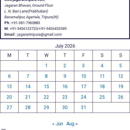
Jagaran Bhavan, Ground Floor
L. N. Bari Lane(Prabhubari)
Banamalipur, Agartala, Tripura(W)
Ph :
+91-381-7960883
M:
+91-9436123720/+91-9436453389
Email :
jagarantripura@gmail.com
July 2026
M
T
W
T
F
S
S
1
2
3
4
5
6
7
8
9
10
11
12
13
14
15
16
17
18
19
20
21
22
23
24
25
26
27
28
29
30
31
« Jun
Aug »