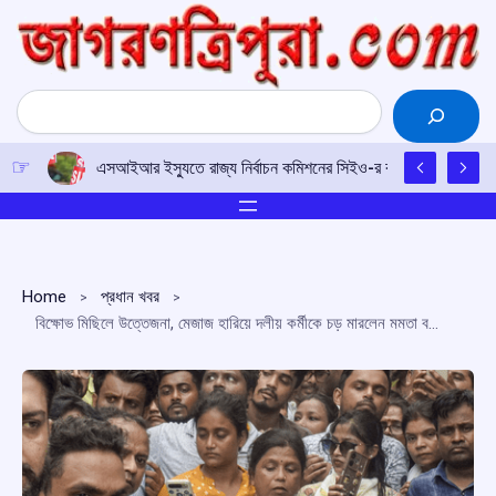
Skip
to
content
Search
এসআইআর ইস্যুতে রাজ্য নির্বাচন কমিশনের সিইও-র কাছে আইপিএফটির ড
Home
প্রধান খবর
বিক্ষোভ মিছিলে উত্তেজনা, মেজাজ হারিয়ে দলীয় কর্মীকে চড় মারলেন মমতা বন্দ্যোপাধ্যায়