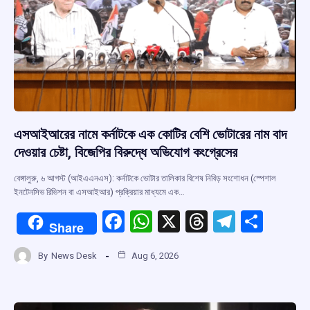
k
p
এসআইআরের নামে কর্নাটকে এক কোটির বেশি ভোটারের নাম বাদ
দেওয়ার চেষ্টা, বিজেপির বিরুদ্ধে অভিযোগ কংগ্রেসের
বেঙ্গালুরু, ৬ আগস্ট (আইএএনএস): কর্নাটকে ভোটার তালিকার বিশেষ নিবিড় সংশোধন (স্পেশাল
ইনটেনসিভ রিভিশন বা এসআইআর) প্রক্রিয়ার মাধ্যমে এক…
F
W
X
T
T
S
Share
a
h
hr
el
h
By
News Desk
Aug 6, 2026
ce
at
e
e
ar
b
s
a
gr
e