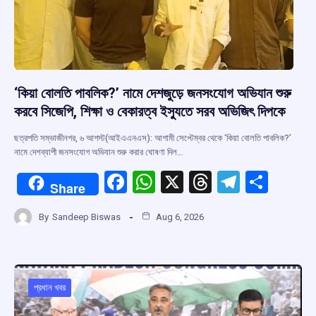
‘কিয়া বোলতি পাবলিক?’ নামে দেশজুড়ে জনসংযোগ অভিযান শুরু
করবে সিজেপি, শিক্ষা ও বেকারত্ব ইস্যুতে সরব অভিজিৎ দিপকে
ছত্রপতি সম্ভাজীনগর, ৬ আগস্ট(আইএএনএস): আগামী সেপ্টেম্বর থেকে ‘কিয়া বোলতি পাবলিক?’
নামে দেশব্যাপী জনসংযোগ অভিযান শুরু করার ঘোষণা দিল…
F
W
X
T
T
S
Share
a
h
hr
el
h
By
Sandeep Biswas
Aug 6, 2026
ce
at
e
e
ar
b
s
a
gr
e
o
A
d
a
o
p
s
m
প্রধান খবর