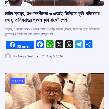
মাটির স্বাস্থ্য, উৎপাদনশীলতা ও এআই-ভিত্তিক কৃষি পরিষেবায়
জোর, তামিলনাড়ুর প্রথম কৃষি বাজেট পেশ
চেন্নাই, ৬ আগস্ট (আইএএনএস): তামিলগা ভেট্রি কাজগম (টিভিকে) সরকারের প্রথম কৃষি বাজেট
বৃহস্পতিবার বিধানসভায় পেশ করলেন রাজ্যের কৃষি…
F
W
X
T
T
S
Share
a
h
hr
el
h
By
News Desk
Aug 6, 2026
ce
at
e
e
ar
b
s
a
gr
e
o
A
d
a
o
p
s
m
প্রধান খবর
k
p