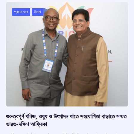
o
A
d
a
o
p
s
m
প্রধান খবর
বিদেশ
k
p
গুরুত্বপূর্ণ খনিজ, ওষুধ ও উৎপাদন খাতে সহযোগিতা বাড়াতে সম্মত
ভারত-দক্ষিণ আফ্রিকা