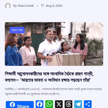
a
h
hr
el
h
By
News Desk
Aug 6, 2026
ce
at
e
e
ar
b
s
a
gr
e
o
A
d
a
o
p
s
m
প্রধান খবর
k
p
শিক্ষার্থী আন্দোলনকারীদের সঙ্গে সাংবাদিক বৈঠকে রাহুল গান্ধী,
বললেন— ‘ভারতের ভাবনা ও সংবিধান রক্ষায় লড়ছেন তাঁরা’
নয়াদিল্লি, ৫ আগস্ট(আইএএনএস) : লোকসভার বিরোধী দলনেতা রাহুল গান্ধী বুধবার যন্তর মন্তরের
আন্দোলনকারী শিক্ষার্থী এবং মুম্বইয়ের ভাইরাল ছাত্রী-সহ…
F
W
X
T
T
S
Share