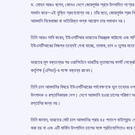
ড. মোহন আরও বলেন, কোনও দেশে জোরপূর্বক শ্রমে উৎপাদিত পণ্যের 
সমর্থন করে—এই যুক্তি গ্রহণযোগ্য নয়। তাঁর মতে, জোরপূর্বক শ্রম নির্
আমদানি নিষেধাজ্ঞা বা অতিরিক্ত শুল্ক আরোপ তার সমাধান নয়।
তিনি আরও দাবি করেন, ইউএসটিআর ভারতের নিয়ন্ত্রক কাঠামো এবং মার্কি
ইউএসটিআরের নিজস্ব তথ্যেই দেখা যাচ্ছে, তামাক, চাল ও তুলার মতো ক
ভারতের মূল বক্তব্যের পর ওয়াশিংটনে ভারতীয় দূতাবাসের ফার্স্ট সেক্রেটা
কর্তৃপক্ষ (এপিডা)-র পক্ষে বক্তব্য রাখেন।
তিনি চাল আমদানির বিষয়ে ইউএসটিআরের পর্যবেক্ষণকে ভুল তথ্যের ওপর
উৎপাদক ও রপ্তানিকারক দেশ। দেশে আমদানি হওয়া চালের পরিমাণ অত্য
রপ্তানির জন্য নয়।
তিনি জানান, ভারতের মোট চাল আমদানির প্রায় ৪৫ শতাংশ থাইল্যান্ড থ
করা হয় না এবং এটি মার্কিন উৎপাদিত চালের সঙ্গে প্রতিযোগিতাও করে 