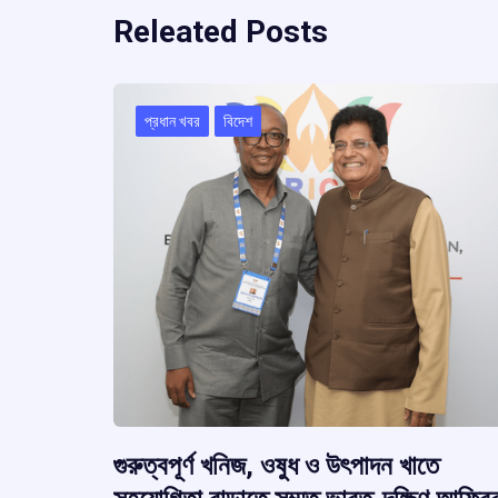
Releated Posts
প্রধান খবর
বিদেশ
গুরুত্বপূর্ণ খনিজ, ওষুধ ও উৎপাদন খাতে