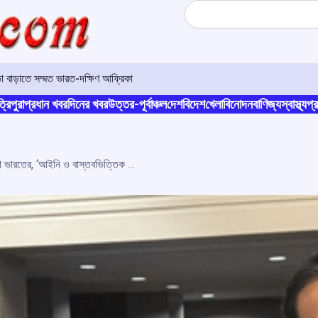
Search
া বাড়াতে সম্মত ভারত-দক্ষিণ আফ্রিকা
্রিপুরা
প্রধান খবর
দিনের খবর
উত্তর-পূর্বাঞ্চল
দেশ
বিদেশ
খেলা
বিনোদন
বাণিজ্য
স্বাস্থ্য
প্র
মার্কিন শুল্ক প্রস্তাবের তীব্র বিরোধিতা ভারতের, ‘আইনি ও বাস্তবভিত্তিক ভিত্তির অভাব’, দাবি নয়াদিল্লির