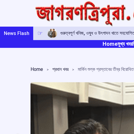
Skip
to
content
গুরুত্বপূর্ণ খনিজ, ওষুধ ও উৎপাদন খাতে সহযোগিত
News Flash
Home
মুখ্য খবর
ত
Home
প্রধান খবর