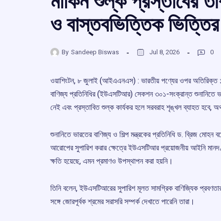
মার্কিন শুল্ক প্রস্তাবের 
ও বাস্তবভিত্তিক ভিত্তির 
By
Sandeep Biswas
Jul 8, 2026
0
ওয়াশিংটন, ৮ জুলাই (আইএএনএস) : ভারতীয় পণ্যের ওপর অতিরিক্ত ১২
বাণিজ্য প্রতিনিধির (ইউএসটিআর) সেকশন ৩০১-সংক্রান্ত শুনানিতে ভ
নেই এবং প্রস্তাবিত শুল্ক কার্যকর হলে সরবরাহ শৃঙ্খল ব্যাহত হবে, অ
শুনানিতে ভারতের বাণিজ্য ও শিল্প মন্ত্রকের প্রতিনিধি ড. ব্রিজ মোহ
আরোপের সুপারিশ করার ক্ষেত্রে ইউএসটিআর প্রয়োজনীয় আইনি মানদণ্
ক্ষতি হয়েছে, এমন প্রমাণও উপস্থাপন করা হয়নি।
তিনি বলেন, ইউএসটিআরের সুপারিশ মূলত সামগ্রিক বাণিজ্যিক প্রবণতার ওপর
সঙ্গে জোরপূর্বক শ্রমের সরাসরি সম্পর্ক দেখাতে পারেনি তারা।