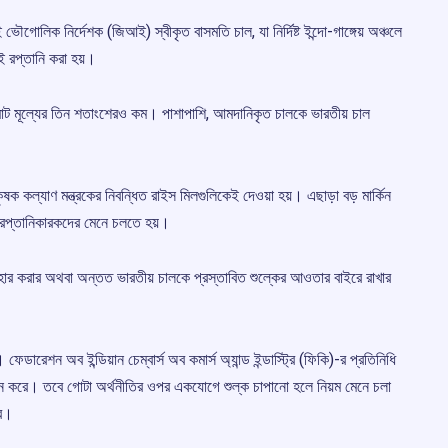
ই ভৌগোলিক নির্দেশক (জিআই) স্বীকৃত বাসমতি চাল, যা নির্দিষ্ট ইন্দো-গাঙ্গেয় অঞ্চলে
ই রপ্তানি করা হয়।
ের মোট মূল্যের তিন শতাংশেরও কম। পাশাপাশি, আমদানিকৃত চালকে ভারতীয় চাল
কৃষক কল্যাণ মন্ত্রকের নিবন্ধিত রাইস মিলগুলিকেই দেওয়া হয়। এছাড়া বড় মার্কিন
য় রপ্তানিকারকদের মেনে চলতে হয়।
াহার করার অথবা অন্তত ভারতীয় চালকে প্রস্তাবিত শুল্কের আওতার বাইরে রাখার
ারেশন অব ইন্ডিয়ান চেম্বার্স অব কমার্স অ্যান্ড ইন্ডাস্ট্রি (ফিকি)-র প্রতিনিধি
্প সমর্থন করে। তবে গোটা অর্থনীতির ওপর একযোগে শুল্ক চাপানো হলে নিয়ম মেনে চলা
বে।