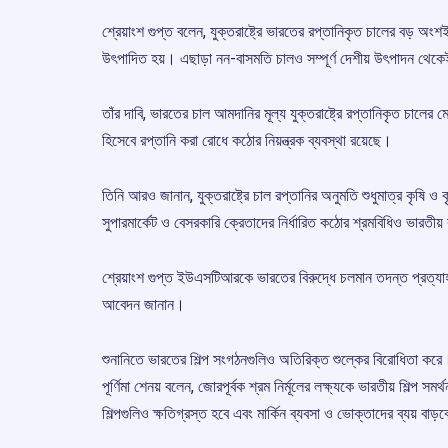
শ্রেয়াংশ গুপ্ত বলেন, যুক্তরাষ্ট্রে ভারতের রপ্তানিকৃত চালের বড় অংশ
উৎপাদিত হয়। এছাড়া নন-বাসমতি চালও সম্পূর্ণ দেশীয় উৎপাদন থেকে
তাঁর দাবি, ভারতের চাল আমদানির মূল্য যুক্তরাষ্ট্রে রপ্তানিকৃত চাল
হিসেবে রপ্তানি করা রোধে কঠোর নিয়ন্ত্রক ব্যবস্থা রয়েছে।
তিনি আরও জানান, যুক্তরাষ্ট্রে চাল রপ্তানির অনুমতি শুধুমাত্র কৃষি ও 
সুপারমার্কেট ও বেসরকারি ক্রেতাদের নির্ধারিত কঠোর শ্রমবিধিও ভারতী
শ্রেয়াংশ গুপ্ত ইউএসটিআরকে ভারতের বিরুদ্ধে চলমান তদন্ত প্রত্য
আবেদন জানান।
শুনানিতে ভারতের শিল্প সংগঠনগুলিও অতিরিক্ত শুল্কের বিরোধিতা করে। ফেড
পূর্ণিমা শেনয় বলেন, জোরপূর্বক শ্রম নির্মূলের লক্ষ্যকে ভারতীয় শিল
শিল্পগুলিও ক্ষতিগ্রস্ত হবে এবং মার্কিন ব্যবসা ও ভোক্তাদের ব্যয় বাড়