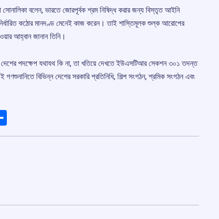
া সোনালিকা বলেন, ভারতে জোরপূর্বক শ্রম নিষিদ্ধ করার জন্য বিস্তৃত আইনি
র নির্ধারিত কঠোর মানদণ্ড মেনেই কাজ করেন। তাই শাস্তিমূলক শুল্ক আরোপের
েওয়ার আহ্বান জানান তিনি।
িন্ন দেশের পদক্ষেপ যথাযথ কি না, তা খতিয়ে দেখতে ইউএসটিআর সেকশন ৩০১ তদন্ত
ই গণশুনানিতে বিভিন্ন দেশের সরকারি প্রতিনিধি, শিল্প সংগঠন, শ্রমিক সংগঠন এবং
ads
elegram
Share