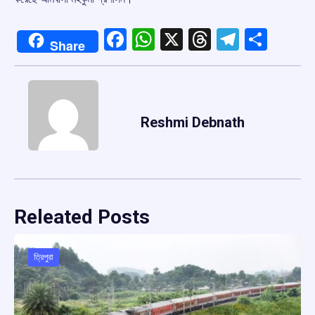
Facebook
WhatsApp
X
Threads
Telegr
Shar
Share
Reshmi Debnath
Releated Posts
ত্রিপুরা