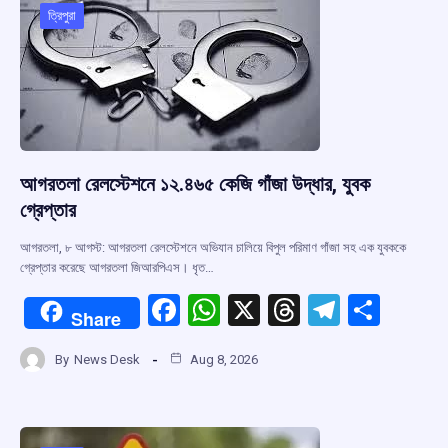
o
p
s
m
ত্রিপুরা
k
p
আগরতলা রেলস্টেশনে ১২.৪৬৫ কেজি গাঁজা উদ্ধার, যুবক
গ্রেপ্তার
আগরতলা, ৮ আগস্ট: আগরতলা রেলস্টেশনে অভিযান চালিয়ে বিপুল পরিমাণ গাঁজা সহ এক যুবককে
গ্রেপ্তার করেছে আগরতলা জিআরপিএস। ধৃত…
F
W
X
T
T
S
Share
a
h
hr
el
h
By
News Desk
Aug 8, 2026
ce
at
e
e
ar
b
s
a
gr
e
o
A
d
a