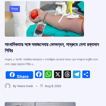
o
A
d
a
o
p
s
m
ত্রিপুরা
k
p
সাংবাদিকতার সঙ্গে সমাজসেবার মেলবন্ধন, সাব্রুমে মেগা রক্তদান
শিবির
সাব্রুম, ৮ আগস্ট: সামাজিক দায়বদ্ধতা ও গণতান্ত্রিক চেতনাকে সামনে রেখে সাব্রুমে অনুষ্ঠিত হলো
মেগা স্বেচ্ছা রক্তদান শিবির ও…
F
W
X
T
T
S
Share
a
h
hr
el
h
By
News Desk
Aug 8, 2026
ce
at
e
e
ar
b
s
a
gr
e
o
A
d
a