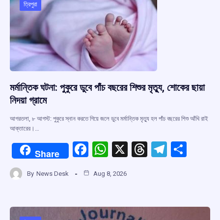
o
p
s
m
ত্রিপুরা
k
p
মর্মান্তিক ঘটনা: পুকুরে ডুবে পাঁচ বছরের শিশুর মৃত্যু, শোকের ছায়া
নিদয়া গ্রামে
আগরতলা, ৮ আগস্ট: পুকুরে স্নান করতে গিয়ে জলে ডুবে মর্মান্তিক মৃত্যু হল পাঁচ বছরের শিশু আঁখি রাই
আক্তারের।…
F
W
X
T
T
S
Share
a
h
hr
el
h
By
News Desk
Aug 8, 2026
ce
at
e
e
ar
b
s
a
gr
e
o
A
d
a