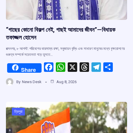
“গাছের কোনো বিকল্প নেই, গাছই আমাদের জীবন”—বিধায়ক
তফাজ্জল হোসেন
বক্সনগর, ৮ আগস্ট: পরিবেশের ভারসাম্য রক্ষা, সবুজায়ন বৃদ্ধি এবং সাধারণ মানুষের মধ্যে বৃক্ষরোপণের
গুরুত্ব সম্পর্কে সচেতনতা গড়ে তুলতে…
F
W
X
T
T
S
Share
a
h
hr
el
h
By
News Desk
Aug 8, 2026
ce
at
e
e
ar
b
s
a
gr
e
o
A
d
a
o
p
s
m
ত্রিপুরা
k
p