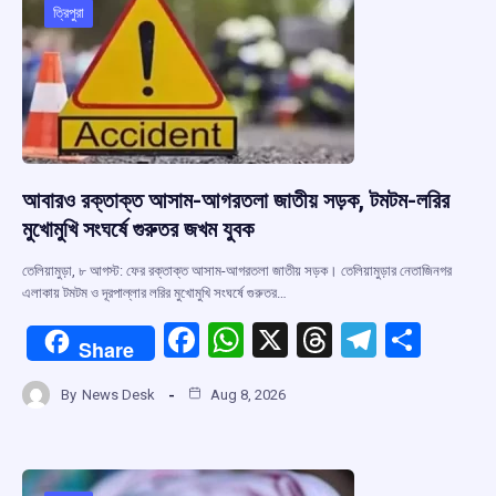
o
p
s
m
ত্রিপুরা
k
p
আবারও রক্তাক্ত আসাম-আগরতলা জাতীয় সড়ক, টমটম-লরির
মুখোমুখি সংঘর্ষে গুরুতর জখম যুবক
তেলিয়ামুড়া, ৮ আগস্ট: ফের রক্তাক্ত আসাম-আগরতলা জাতীয় সড়ক। তেলিয়ামুড়ার নেতাজিনগর
এলাকায় টমটম ও দূরপাল্লার লরির মুখোমুখি সংঘর্ষে গুরুতর…
F
W
X
T
T
S
Share
a
h
hr
el
h
By
News Desk
Aug 8, 2026
ce
at
e
e
ar
b
s
a
gr
e
o
A
d
a