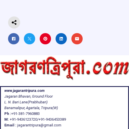
o
p
s
m
k
p
www.jagarantripura.com
Jagaran Bhavan, Ground Floor
L. N. Bari Lane(Prabhubari)
Banamalipur, Agartala, Tripura(W)
Ph :
+91-381-7960883
M:
+91-9436123720/+91-9436453389
Email :
jagarantripura@gmail.com