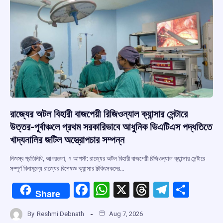
k
p
রাজ্যের অটল বিহারী বাজপেয়ী রিজিওন্যাল ক্যান্সার সেন্টারে
উত্তর-পূর্বাঞ্চলে প্রথম সরকারিভাবে আধুনিক ভিএটিএস পদ্ধতিতে
খাদ্যনালির জটিল অস্ত্রোপচার সম্পন্ন
নিজস্ব প্রতিনিধি, আগরতলা, ৭ আগস্ট: রাজ্যের অটল বিহারী বাজপেয়ী রিজিওন্যাল ক্যান্সার সেন্টারে
সম্পূর্ণ বিনামূল্যে রাজ্যের বিশেষজ্ঞ ক্যান্সার চিকিৎসকদের…
F
W
X
T
T
S
Share
a
h
hr
el
h
By
Reshmi Debnath
Aug 7, 2026
ce
at
e
e
ar