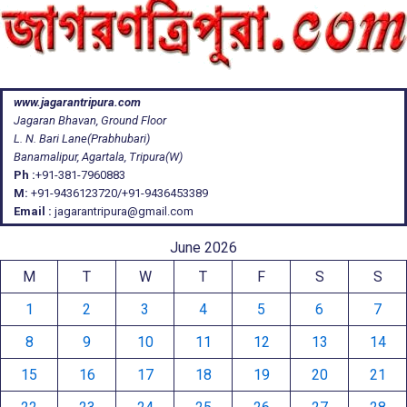
www.jagarantripura.com
Jagaran Bhavan, Ground Floor
L. N. Bari Lane(Prabhubari)
Banamalipur, Agartala, Tripura(W)
Ph :
+91-381-7960883
M:
+91-9436123720/+91-9436453389
Email :
jagarantripura@gmail.com
June 2026
M
T
W
T
F
S
S
1
2
3
4
5
6
7
8
9
10
11
12
13
14
15
16
17
18
19
20
21