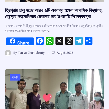
ত্রিপুরায় চালু হচ্ছে আরও ৬টি একলব্য মডেল আবাসিক বিদ্যালয়,
কেন্দ্রের সহযোগিতায় জোরদার হবে উপজাতি শিক্ষাব্যবস্থা
আগরতলা, ৮ আগস্ট: ত্রিপুরায় আরও ছয়টি একলব্য মডেল আবাসিক বিদ্যালয় চালুর উদ্যোগে কেন্দ্রীয়
সরকারের সহযোগিতার জন্য কৃতজ্ঞতা প্রকাশ…
F
W
X
T
T
S
Share
a
h
hr
el
h
By
Taniya Chakraborty
Aug 8, 2026
ce
at
e
e
ar
b
s
a
gr
e
o
A
d
a
o
p
s
m
ত্রিপুরা
k
p