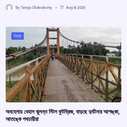
a
h
hr
el
h
By
Taniya Chakraborty
Aug 8, 2026
ce
at
e
e
ar
b
s
a
gr
e
o
A
d
a
o
p
s
m
ত্রিপুরা
k
p
অবহেলায় বেহাল ঝুলন্ত স্টিল ফুটব্রিজ, বাড়ছে দুর্ঘটনার আশঙ্কা,
আতঙ্কে পথচারীরা