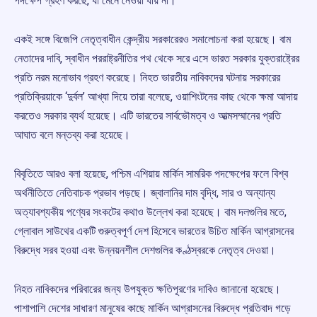
পদক্ষেপ গ্রহণ করছে, যা মেনে নেওয়া যায় না।
একই সঙ্গে বিজেপি নেতৃত্বাধীন কেন্দ্রীয় সরকারেরও সমালোচনা করা হয়েছে। বাম
নেতাদের দাবি, স্বাধীন পররাষ্ট্রনীতির পথ থেকে সরে এসে ভারত সরকার যুক্তরাষ্ট্রের
প্রতি নরম মনোভাব গ্রহণ করেছে। নিহত ভারতীয় নাবিকদের ঘটনায় সরকারের
প্রতিক্রিয়াকে ‘দুর্বল’ আখ্যা দিয়ে তারা বলেছে, ওয়াশিংটনের কাছ থেকে ক্ষমা আদায়
করতেও সরকার ব্যর্থ হয়েছে। এটি ভারতের সার্বভৌমত্ব ও আত্মসম্মানের প্রতি
আঘাত বলে মন্তব্য করা হয়েছে।
বিবৃতিতে আরও বলা হয়েছে, পশ্চিম এশিয়ায় মার্কিন সামরিক পদক্ষেপের ফলে বিশ্ব
অর্থনীতিতে নেতিবাচক প্রভাব পড়ছে। জ্বালানির দাম বৃদ্ধি, সার ও অন্যান্য
অত্যাবশ্যকীয় পণ্যের সংকটের কথাও উল্লেখ করা হয়েছে। বাম দলগুলির মতে,
গ্লোবাল সাউথের একটি গুরুত্বপূর্ণ দেশ হিসেবে ভারতের উচিত মার্কিন আগ্রাসনের
বিরুদ্ধে সরব হওয়া এবং উন্নয়নশীল দেশগুলির কণ্ঠস্বরকে নেতৃত্ব দেওয়া।
নিহত নাবিকদের পরিবারের জন্য উপযুক্ত ক্ষতিপূরণের দাবিও জানানো হয়েছে।
পাশাপাশি দেশের সাধারণ মানুষের কাছে মার্কিন আগ্রাসনের বিরুদ্ধে প্রতিবাদ গড়ে