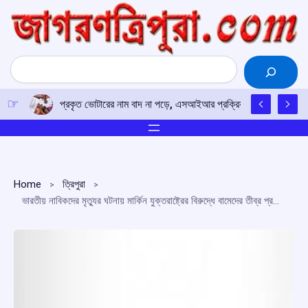
Skip
to
content
Search
প্রকৃত ভোটারের নাম বাদ না পড়ে, এসআইআর প্রক্রিয়ায় সতর্কতার আহ্ব
Home
ত্রিপুরা
ভারতীয় নাবিকদের মৃত্যুর ঘটনায় মার্কিন যুক্তরাষ্ট্রের বিরুদ্ধে বামেদের তীব্র প্রতিবাদ