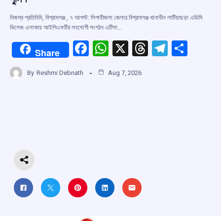
নিজস্ব প্রতিনিধি, বিশ্রামগঞ্জ , ৭ আগস্ট: সিপাহীজলা জেলার বিশ্রামগঞ্জ থানাধীন লাটিয়াছড়া এডিসি
ভিলেজ এলাকায় আইপিএফটির সহযোগী সংগঠন এটিসা…
F
W
X
T
T
S
Share
a
h
hr
el
h
By
Reshmi Debnath
Aug 7, 2026
ce
at
e
e
ar
b
s
a
gr
e
o
A
d
a
o
p
s
m
k
p