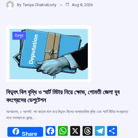
By
Taniya Chakraborty
Aug 8, 2026
ce
at
e
e
ar
b
s
a
gr
e
o
A
d
a
o
p
s
m
ত্রিপুরা
k
p
বিদ্যুৎ বিল বৃদ্ধি ও স্মার্ট মিটার নিয়ে ক্ষোভ, গোমতী জেলা যুব
কংগ্রেসের ডেপুটেশন
আগরতলা, ৮ আগস্ট: গত কয়েক মাস ধরে বিদ্যুৎ বিলের অস্বাভাবিক বৃদ্ধি এবং স্মার্ট মিটার সংক্রান্ত
নানা সমস্যাকে কেন্দ্র…
F
W
X
T
T
S
Share