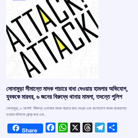
সোনামুড়া সীমান্তে মাদক পাচারে বাধা দেওয়ায় হামলার অভিযোগ,
যুবককে মারধর, ৬ জনের বিরুদ্ধে থানায় মামলা, তদন্তে পুলিশ
সোনামুড়া, ৮ আগস্ট: সীমান্ত এলাকায় মাদক পাচারে বাধা দেওয়া এবং বাংলাদেশে মাদক বাজেয়াপ্ত
হওয়ার ঘটনাকে কেন্দ্র করে এক…
F
W
X
T
T
S
Share
a
h
hr
el
h