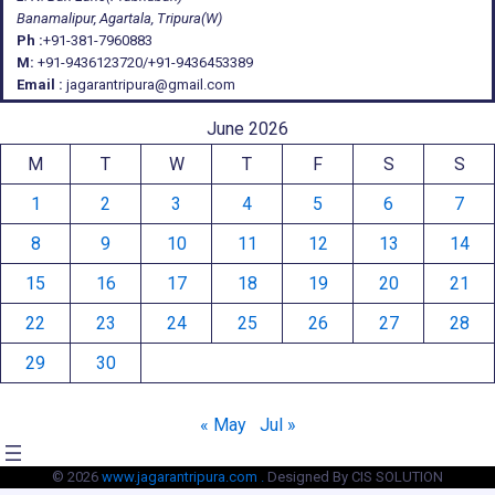
Banamalipur, Agartala, Tripura(W)
Ph :
+91-381-7960883
M:
+91-9436123720/+91-9436453389
Email :
jagarantripura@gmail.com
June 2026
M
T
W
T
F
S
S
1
2
3
4
5
6
7
8
9
10
11
12
13
14
15
16
17
18
19
20
21
22
23
24
25
26
27
28
29
30
« May
Jul »
© 2026
www.jagarantripura.com .
Designed By CIS SOLUTION