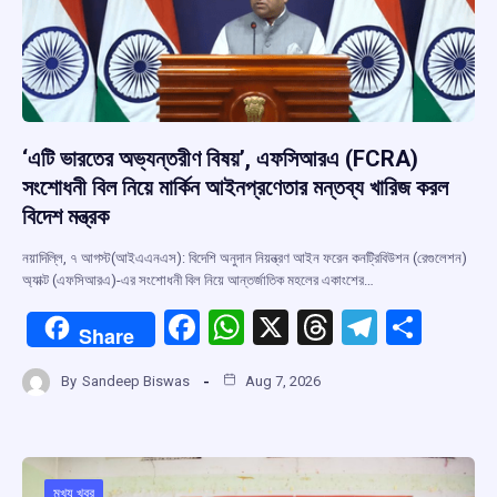
‘এটি ভারতের অভ্যন্তরীণ বিষয়’, এফসিআরএ (FCRA)
সংশোধনী বিল নিয়ে মার্কিন আইনপ্রণেতার মন্তব্য খারিজ করল
বিদেশ মন্ত্রক
নয়াদিল্লি, ৭ আগস্ট(আইএএনএস): বিদেশি অনুদান নিয়ন্ত্রণ আইন ফরেন কনট্রিবিউশন (রেগুলেশন)
অ্যাক্ট (এফসিআরএ)-এর সংশোধনী বিল নিয়ে আন্তর্জাতিক মহলের একাংশের…
F
W
X
T
T
S
Share
a
h
hr
el
h
By
Sandeep Biswas
Aug 7, 2026
ce
at
e
e
ar
b
s
a
gr
e
o
A
d
a
মুখ্য খবর