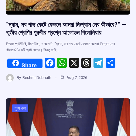
“ম্যাম, সব গাছ কেটে ফেললে আমরা নিঃশ্বাস নেব কীভাবে?” —
তৃতীয় শ্রেণির পূরুবীর প্রশ্নে আলোড়ন বিলোনিয়ায়
নিজস্ব প্রতিনিধি, বিলোনিয়া, ৭ আগস্ট: “ম্যাম, সব গাছ কেটে ফেললে আমরা নিঃশ্বাস নেব
কীভাবে?“একটি ছোট্ট প্রশ্ন। কিন্তু সেই…
F
W
X
T
T
S
Share
a
h
hr
el
h
By
Reshmi Debnath
Aug 7, 2026
ce
at
e
e
ar
b
s
a
gr
e
o
A
d
a
o
p
s
m
মুখ্য খবর
k
p