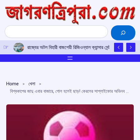
Skip
to
content
Search
চাকমা ভাষার উন্নয়নে সকলকে এগিয়ে আসার আহ্বান
Home
খেলা
বিশ্বকাপের জাদু এবার বাজারে, গোল হলেই ছাড়! কেরলের সাপ্লাইকোর অভিনব ‘সকার ইলেভেন’ প্রকল্প