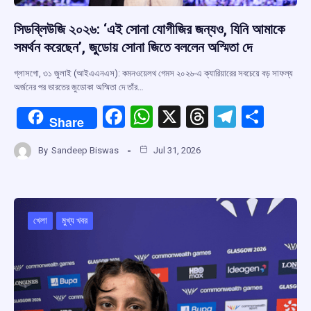
সিডব্লিউজি ২০২৬: ‘এই সোনা যোগীজির জন্যও, যিনি আমাকে
সমর্থন করেছেন’, জুডোয় সোনা জিতে বললেন অস্মিতা দে
গ্লাসগো, ৩১ জুলাই (আইএএনএস): কমনওয়েলথ গেমস ২০২৬-এ ক্যারিয়ারের সবচেয়ে বড় সাফল্য
অর্জনের পর ভারতের জুডোকা অস্মিতা দে তাঁর…
F
W
X
T
T
S
Share
a
h
hr
el
h
By
Sandeep Biswas
Jul 31, 2026
ce
at
e
e
ar
b
s
a
gr
e
o
A
d
a
o
p
s
m
খেলা
মুখ্য খবর
k
p