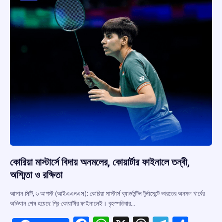
কোরিয়া মাস্টার্সে বিদায় অনমলের, কোয়ার্টার ফাইনালে তন্বী,
অশ্মিতা ও রক্ষিতা
আসান সিটি, ৬ আগস্ট (আইএএনএস): কোরিয়া মাস্টার্স ব্যাডমিন্টন টুর্নামেন্টে ভারতের অনমল খার্বের
অভিযান শেষ হয়েছে প্রি-কোয়ার্টার ফাইনালেই। বৃহস্পতিবার…