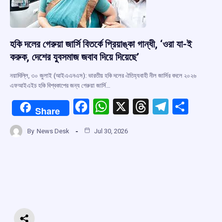
হকি দলের গেরুয়া জার্সি বিতর্কে প্রিয়াঙ্কা গান্ধী, ‘ওরা যা-ই
করুক, দেশের যুবসমাজ জবাব দিয়ে দিয়েছে’
নয়াদিল্লি, ৩০ জুলাই (আইএএনএস): ভারতীয় হকি দলের ঐতিহ্যবাহী নীল জার্সির বদলে ২০২৬
এফআইএইচ হকি বিশ্বকাপের জন্য গেরুয়া জার্সি…
F
W
X
T
T
S
Share
a
h
hr
el
h
By
News Desk
Jul 30, 2026
ce
at
e
e
ar
b
s
a
gr
e
o
A
d
a
o
p
s
m
k
p