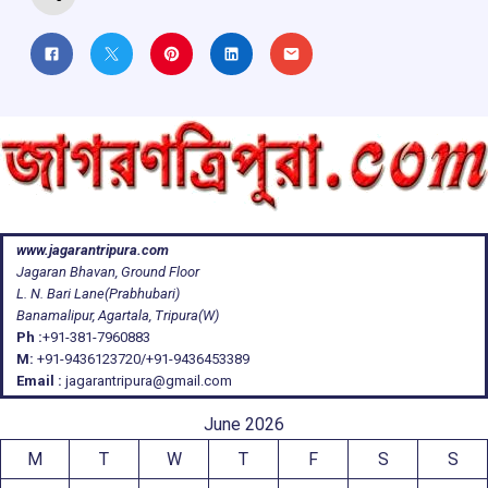
www.jagarantripura.com
Jagaran Bhavan, Ground Floor
L. N. Bari Lane(Prabhubari)
Banamalipur, Agartala, Tripura(W)
Ph :
+91-381-7960883
M:
+91-9436123720/+91-9436453389
Email :
jagarantripura@gmail.com
June 2026
M
T
W
T
F
S
S