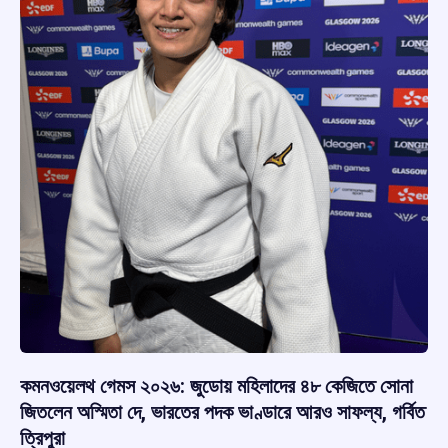
কমনওয়েলথ গেমস ২০২৬: জুডোয় মহিলাদের ৪৮ কেজিতে সোনা
জিতলেন অস্মিতা দে, ভারতের পদক ভাণ্ডারে আরও সাফল্য, গর্বিত
ত্রিপুরা