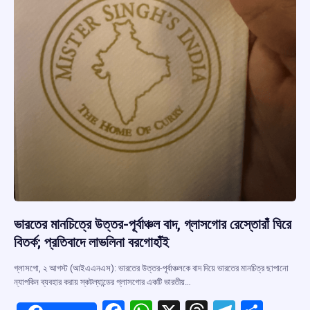
ভারতের মানচিত্রে উত্তর-পূর্বাঞ্চল বাদ, গ্লাসগোর রেস্তোরাঁ ঘিরে
বিতর্ক; প্রতিবাদে লাভলিনা বরগোহাঁই
গ্লাসগো, ২ আগস্ট (আইএএনএস): ভারতের উত্তর-পূর্বাঞ্চলকে বাদ দিয়ে ভারতের মানচিত্র ছাপানো
ন্যাপকিন ব্যবহার করায় স্কটল্যান্ডের গ্লাসগোর একটি ভারতীয়…