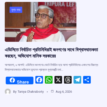
মুখ্য খবর
এডিসিতে নির্বাচিত প্রতিনিধিরাই জনগণের সাথে বিশ্বাসঘাতকতা
করছেন, অভিযোগ মানিক সরকারের
আগরতলা, ৬ আগস্ট: এডিসিতে জনগণের ভোটে নির্বাচিত হয়ে আসা প্রতিনিধিদের একাংশের বিরুদ্ধে
বিশ্বাসঘাতকতার অভিযোগ তুললেন প্রাক্তন মুখ্যমন্ত্রী তথা…
F
W
X
T
T
S
Share
a
h
hr
el
h
By
Taniya Chakraborty
Aug 6, 2026
ce
at
e
e
ar
b
s
a
gr
e