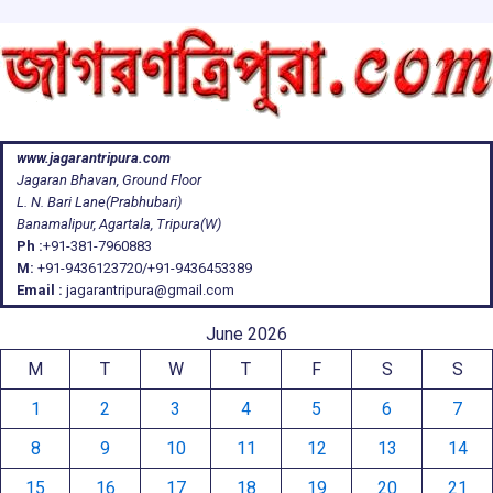
www.jagarantripura.com
Jagaran Bhavan, Ground Floor
L. N. Bari Lane(Prabhubari)
Banamalipur, Agartala, Tripura(W)
Ph :
+91-381-7960883
M:
+91-9436123720/+91-9436453389
Email :
jagarantripura@gmail.com
June 2026
M
T
W
T
F
S
S
1
2
3
4
5
6
7
8
9
10
11
12
13
14
15
16
17
18
19
20
21