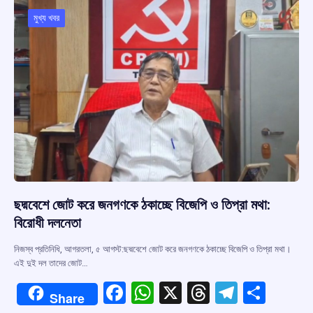
o
A
d
a
o
p
s
m
মুখ্য খবর
k
p
ছদ্মবেশে জোট করে জনগণকে ঠকাচ্ছে বিজেপি ও তিপ্রা মথা:
বিরোধী দলনেতা
নিজস্ব প্রতিনিধি, আগরতলা, ৫ আগস্ট:ছদ্মবেশে জোট করে জনগণকে ঠকাচ্ছে বিজেপি ও তিপ্রা মথা।
এই দুই দল তাদের জোট…
F
W
X
T
T
S
Share