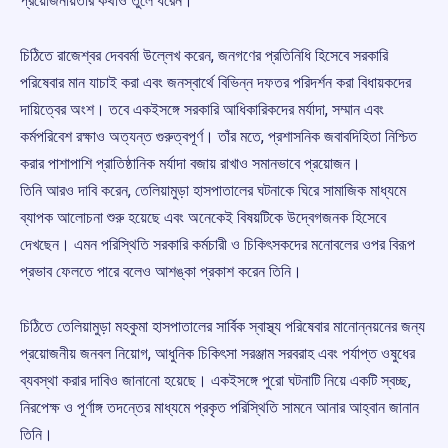
প্রয়োজনীয়তার কথাও তুলে ধরেন।
চিঠিতে রাজেশ্বর দেববর্মা উল্লেখ করেন, জনগণের প্রতিনিধি হিসেবে সরকারি
পরিষেবার মান যাচাই করা এবং জনস্বার্থে বিভিন্ন দফতর পরিদর্শন করা বিধায়কদের
দায়িত্বের অংশ। তবে একইসঙ্গে সরকারি আধিকারিকদের মর্যাদা, সম্মান এবং
কর্মপরিবেশ রক্ষাও অত্যন্ত গুরুত্বপূর্ণ। তাঁর মতে, প্রশাসনিক জবাবদিহিতা নিশ্চিত
করার পাশাপাশি প্রাতিষ্ঠানিক মর্যাদা বজায় রাখাও সমানভাবে প্রয়োজন।
তিনি আরও দাবি করেন, তেলিয়ামুড়া হাসপাতালের ঘটনাকে ঘিরে সামাজিক মাধ্যমে
ব্যাপক আলোচনা শুরু হয়েছে এবং অনেকেই বিষয়টিকে উদ্বেগজনক হিসেবে
দেখছেন। এমন পরিস্থিতি সরকারি কর্মচারী ও চিকিৎসকদের মনোবলের ওপর বিরূপ
প্রভাব ফেলতে পারে বলেও আশঙ্কা প্রকাশ করেন তিনি।
চিঠিতে তেলিয়ামুড়া মহকুমা হাসপাতালের সার্বিক স্বাস্থ্য পরিষেবার মানোন্নয়নের জন্য
প্রয়োজনীয় জনবল নিয়োগ, আধুনিক চিকিৎসা সরঞ্জাম সরবরাহ এবং পর্যাপ্ত ওষুধের
ব্যবস্থা করার দাবিও জানানো হয়েছে। একইসঙ্গে পুরো ঘটনাটি নিয়ে একটি স্বচ্ছ,
নিরপেক্ষ ও পূর্ণাঙ্গ তদন্তের মাধ্যমে প্রকৃত পরিস্থিতি সামনে আনার আহ্বান জানান
তিনি।