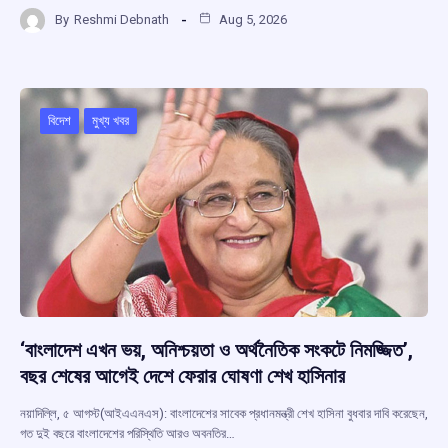
a
h
hr
el
h
By
Reshmi Debnath
Aug 5, 2026
ce
at
e
e
ar
b
s
a
gr
e
o
A
d
a
o
p
s
m
বিদেশ
মুখ্য খবর
k
p
‘বাংলাদেশ এখন ভয়, অনিশ্চয়তা ও অর্থনৈতিক সংকটে নিমজ্জিত’,
বছর শেষের আগেই দেশে ফেরার ঘোষণা শেখ হাসিনার
নয়াদিল্লি, ৫ আগস্ট(আইএএনএস): বাংলাদেশের সাবেক প্রধানমন্ত্রী শেখ হাসিনা বুধবার দাবি করেছেন,
গত দুই বছরে বাংলাদেশের পরিস্থিতি আরও অবনতির…