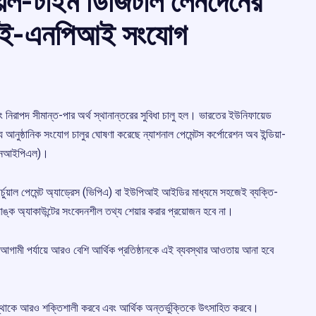
়েল-টাইম ডিজিটাল লেনদেনের
পিআই-এনপিআই সংযোগ
এবং নিরাপদ সীমান্ত-পার অর্থ স্থানান্তরের সুবিধা চালু হল। ভারতের ইউনিফায়েড
যে আনুষ্ঠানিক সংযোগ চালুর ঘোষণা করেছে ন্যাশনাল পেমেন্টস কর্পোরেশন অব ইন্ডিয়া-
 (এনআইপিএল)।
চুয়াল পেমেন্ট অ্যাড্রেস (ভিপিএ) বা ইউপিআই আইডির মাধ্যমে সহজেই ব্যক্তি-
ঙ্ক অ্যাকাউন্টের সংবেদনশীল তথ্য শেয়ার করার প্রয়োজন হবে না।
ছে। আগামী পর্যায়ে আরও বেশি আর্থিক প্রতিষ্ঠানকে এই ব্যবস্থার আওতায় আনা হবে
্থাকে আরও শক্তিশালী করবে এবং আর্থিক অন্তর্ভুক্তিকে উৎসাহিত করবে।