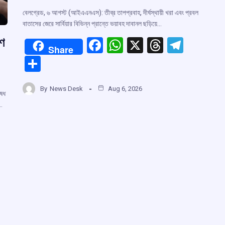
বেলগ্রেড, ৬ আগস্ট (আইএএনএস): তীব্র তাপপ্রবাহ, দীর্ঘস্থায়ী খরা এবং প্রবল
বাতাসের জেরে সার্বিয়ার বিভিন্ন প্রান্তে ভয়াবহ দাবানল ছড়িয়ে…
রণ
F
W
X
T
T
Share
a
h
hr
el
S
ce
at
e
e
h
b
s
a
gr
By
News Desk
Aug 6, 2026
ar
ষেধ
o
A
d
a
…
e
o
p
s
m
k
p
r
m