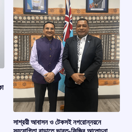
কা
সাশ্রয়ী আবাসন ও টেকসই নগরোন্নয়নে
সহযোগিতা বাড়াতে ভারত-ফিজির আলোচনা