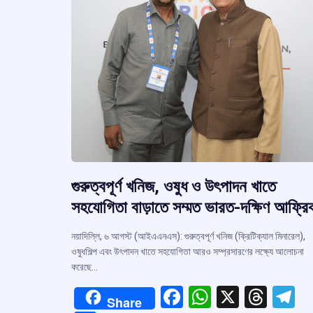
গুরুত্বপূর্ণ খনিজ, ওষুধ ও উৎপাদন খাতে
সহযোগিতা বাড়াতে সম্মত ভারত-দক্ষিণ আফ্রি
নয়াদিল্লি, ৬ আগস্ট (আইএএনএস): গুরুত্বপূর্ণ খনিজ (ক্রিটিক্যাল মিনারেল),
ওষুধশিল্প এবং উৎপাদন খাতে সহযোগিতা আরও সম্প্রসারণের লক্ষ্যে আলোচনা
করেছে…
F
W
X
T
T
Share