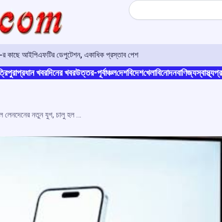
Search
ও-র কাছে আইপিএফটির ডেপুটেশন, একাধিক প্রস্তাব পেশ
্রিপুরা
প্রধান খবর
দিনের খবর
উত্তর-পূর্বাঞ্চল
দেশ
বিদেশ
খেলা
বিনোদন
বাণিজ্য
স্বাস্থ্য
প্র
ভারত-নেপাল সীমান্তে রিয়েল-টাইম ডিজিটাল লেনদেনের নতুন যুগ, চালু হল ইউপিআই-এনপিআই সংযোগ