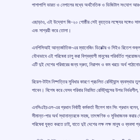
পাশাপাশি ভারত ও নেপালের মধ্যে অর্থনৈতিক ও ডিজিটাল সংযোগ আ
এছাড়াও, এই উদ্যোগ জি-২০ গোষ্ঠীর সেই বৃহত্তর লক্ষ্যের সঙ্গেও সামঞ্
এবং সাশ্রয়ী করে তোলা।
এনপিসিআই আন্তর্জাতিক-এর ম্যানেজিং ডিরেক্টর ও সিইও রিতেশ শুক্ল
যৌথভাবে এই পরিষেবা চালু করা বিশ্বব্যাপী মানুষের পরিবর্তিত প্রয়োজ
এটি দুই দেশের পরিবারের জন্য দ্রুত, নিরাপদ ও কম খরচে অর্থ পাঠানো
রিয়েল-টাইম নিষ্পত্তির সুবিধার কারণে প্রচলিত রেমিট্যান্স ব্যবস্থার
পাবেন। বিশেষ করে যেসব পরিবার নিয়মিত রেমিট্যান্সের উপর নির্ভরশীল,
এনসিএইচএল-এর প্রধান নির্বাহী কর্মকর্তা নীলেশ মান সিং প্রধান বলে
সীমান্ত-পার অর্থ স্থানান্তরকে সহজ, তাৎক্ষণিক ও সুবিধাজনক করার 
পরিষেবা যুক্ত করতে চাই, যাতে দুই দেশের লক্ষ লক্ষ মানুষ ও ব্যবসা প