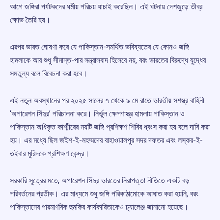
আগে জঙ্গিরা পর্যটকদের ধর্মীয় পরিচয় যাচাই করেছিল। এই ঘটনায় দেশজুড়ে তীব্র
ক্ষোভ তৈরি হয়।
এরপর ভারত ঘোষণা করে যে পাকিস্তান-সমর্থিত ভবিষ্যতের যে কোনও জঙ্গি
হামলাকে আর শুধু সীমান্ত-পার সন্ত্রাসবাদ হিসেবে নয়, বরং ভারতের বিরুদ্ধে যুদ্ধের
সমতুল্য বলে বিবেচনা করা হবে।
এই নতুন অবস্থানের পর ২০২৫ সালের ৭ থেকে ৯ মে রাতে ভারতীয় সশস্ত্র বাহিনী
‘অপারেশন সিঁদুর’ পরিচালনা করে। নির্ভুল ক্ষেপণাস্ত্র হামলায় পাকিস্তান ও
পাকিস্তান অধিকৃত কাশ্মীরের নয়টি জঙ্গি প্রশিক্ষণ শিবির ধ্বংস করা হয় বলে দাবি করা
হয়। এর মধ্যে ছিল জইশ-ই-মহম্মদের বাহাওয়ালপুর সদর দফতর এবং লস্কর-ই-
তইবার মুরিদকে প্রশিক্ষণ কেন্দ্র।
সরকারি সূত্রের মতে, অপারেশন সিঁদুর ভারতের নিরাপত্তা নীতিতে একটি বড়
পরিবর্তনের প্রতীক। এর মাধ্যমে শুধু জঙ্গি পরিকাঠামোকে আঘাত করা হয়নি, বরং
পাকিস্তানের পারমাণবিক হুমকির কার্যকারিতাকেও চ্যালেঞ্জ জানানো হয়েছে।