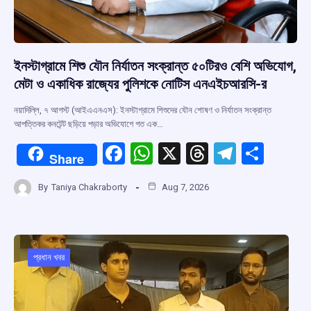
ইনস্টাগ্রামে শিশু যৌন নির্যাতন সংক্রান্ত ৫০টিরও বেশি অভিযোগ,
মেটা ও একাধিক রাজ্যের পুলিশকে নোটিস এনএইচআরসি-র
নয়াদিল্লি, ৭ আগস্ট (আইএএনএস): ইনস্টাগ্রামে শিশুদের যৌন শোষণ ও নির্যাতন সংক্রান্ত
আপত্তিকর কনটেন্ট ছড়িয়ে পড়ার অভিযোগে গত এক…
F
W
X
T
T
S
Share
a
h
hr
el
h
By
Taniya Chakraborty
Aug 7, 2026
ce
at
e
e
ar
b
s
a
gr
e
o
A
d
a
o
p
s
m
প্রধান খবর
k
p