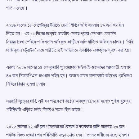
গতি এসেছে।
২০১৬ সালের ১৮ সেপ্টেম্বর উরিতে সেনা শিবিরে জঙ্গি হামলায় ১৯ জন জওয়ান
নিহত হন। এর ১১ দিনের মধ্যেই ভারতীয় সেনার প্যারা স্পেশাল ফোর্সেস
নিয়ন্ত্রণরেখা পেরিয়ে পাকিস্তান অধিকৃত কাশ্মীরে জঙ্গি ঘাঁটিতে অভিযান চালায়। ‘উরি
সার্জিক্যাল স্ট্রাইক’ নামে পরিচিত ওই অভিযানে একাধিক লঞ্চপ্যাড ধ্বংস করা হয়।
এরপর ২০১৯ সালের ১৪ ফেব্রুয়ারি পুলওয়ামায় জইশ-ই-মহম্মদের আত্মঘাতী হামলায়
৪০ জন সিআরপিএফ জওয়ান শহিদ হন। জবাবে ভারত বালাকোটে জইশের প্রশিক্ষণ
শিবিরে বিমান হামলা চালায়।
সরকারি সূত্রের দাবি, এই সব পদক্ষেপে কঠোর অবস্থান নেওয়া হলেও পূর্ণাঙ্গ যুদ্ধের
পরিস্থিতি এড়িয়ে চলার বিষয়েও সতর্ক ছিল ভারত।
২০২৫ সালের ২২ এপ্রিল পহেলগামের বৈসরন উপত্যকায় জঙ্গি হামলায় ২৬ জন
পর্যটক নিহত হওয়ার পর পরিস্থিতি নতুন মোড় নেয়। তদন্তকারীদের মতে, হামলার