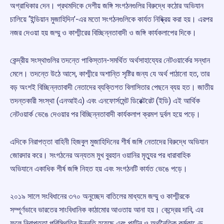
অগ্রাধিকার দেন। প্রথমদিকে দেশীয় জঙ্গি সংগঠনগুলির বিরুদ্ধে কঠোর অভিযান
চালিয়ে ‘ইন্ডিয়ান মুজাহিদিন’-এর মতো সংগঠনগুলিকে কার্যত নিষ্ক্রিয় করা হয়। এরপর
নজর দেওয়া হয় জম্মু ও কাশ্মীরের বিচ্ছিন্নতাবাদী ও জঙ্গি কার্যকলাপের দিকে।
কেন্দ্রীয় সংস্থাগুলির তদন্তে পাকিস্তান-সমর্থিত অর্থসাহায্যের নেটওয়ার্কের সন্ধান
মেলে। তদন্তে উঠে আসে, কাশ্মীরে অশান্তি সৃষ্টির জন্য যে অর্থ পাঠানো হত, তার
বড় অংশই বিচ্ছিন্নতাবাদী নেতাদের ব্যক্তিগত বিলাসিতার পেছনে ব্যয় হত। জাতীয়
তদন্তকারী সংস্থা (এনআইএ) এবং এনফোর্সমেন্ট ডিরেক্টরেট (ইডি) এই আর্থিক
নেটওয়ার্ক ভেঙে দেওয়ার পর বিচ্ছিন্নতাবাদী কার্যকলাপ ক্রমশ দুর্বল হয়ে পড়ে।
এদিকে নিরাপত্তা বাহিনী হিজবুল মুজাহিদিনের শীর্ষ জঙ্গি নেতাদের বিরুদ্ধে অভিযান
জোরদার করে। সংগঠনের অন্যতম মুখ বুরহান ওয়ানির মৃত্যুর পর ধারাবাহিক
অভিযানে একাধিক শীর্ষ জঙ্গি নিহত হয় এবং সংগঠনটি কার্যত ভেঙে পড়ে।
২০১৯ সালে সংবিধানের ৩৭০ অনুচ্ছেদ বাতিলের মাধ্যমে জম্মু ও কাশ্মীরকে
সম্পূর্ণভাবে ভারতের সাংবিধানিক কাঠামোর আওতায় আনা হয়। কেন্দ্রের দাবি, এর
ফলে নিরাপত্তা পরিস্থিতির উন্নতি হয়েছে এবং পর্যটন ও অর্থনৈতিক কর্মকাণ্ডে