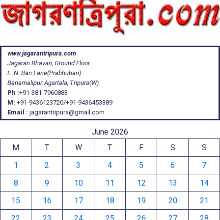
www.jagarantripura.com
Jagaran Bhavan, Ground Floor
L. N. Bari Lane(Prabhubari)
Banamalipur, Agartala, Tripura(W)
Ph :
+91-381-7960883
M:
+91-9436123720/+91-9436453389
Email :
jagarantripura@gmail.com
June 2026
M
T
W
T
F
S
S
1
2
3
4
5
6
7
8
9
10
11
12
13
14
15
16
17
18
19
20
21
22
23
24
25
26
27
28