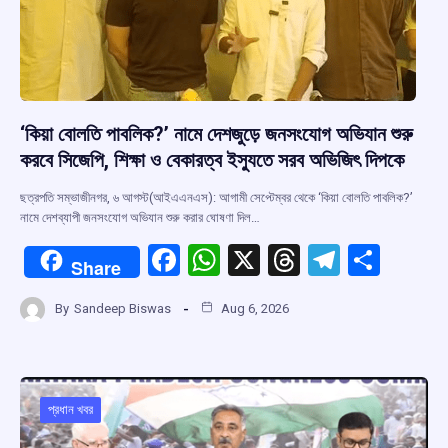
‘কিয়া বোলতি পাবলিক?’ নামে দেশজুড়ে জনসংযোগ অভিযান শুরু
করবে সিজেপি, শিক্ষা ও বেকারত্ব ইস্যুতে সরব অভিজিৎ দিপকে
ছত্রপতি সম্ভাজীনগর, ৬ আগস্ট(আইএএনএস): আগামী সেপ্টেম্বর থেকে ‘কিয়া বোলতি পাবলিক?’
নামে দেশব্যাপী জনসংযোগ অভিযান শুরু করার ঘোষণা দিল…
F
W
X
T
T
S
Share
a
h
hr
el
h
By
Sandeep Biswas
Aug 6, 2026
ce
at
e
e
ar
b
s
a
gr
e
o
A
d
a
o
p
s
m
প্রধান খবর