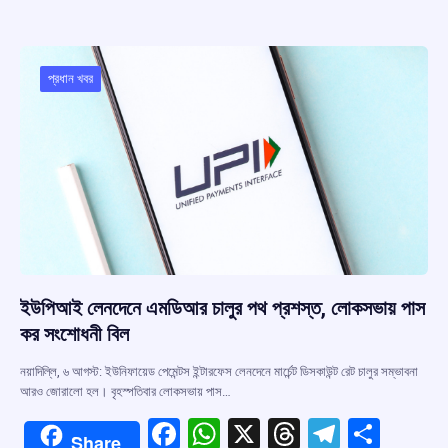
b
s
a
gr
e
o
A
d
a
o
p
s
m
প্রধান খবর
k
p
ইউপিআই লেনদেনে এমডিআর চালুর পথ প্রশস্ত, লোকসভায় পাস
কর সংশোধনী বিল
নয়াদিল্লি, ৬ আগস্ট: ইউনিফায়েড পেমেন্টস ইন্টারফেস লেনদেনে মার্চেন্ট ডিসকাউন্ট রেট চালুর সম্ভাবনা
আরও জোরালো হল। বৃহস্পতিবার লোকসভায় পাস…
F
W
X
T
T
S
Share