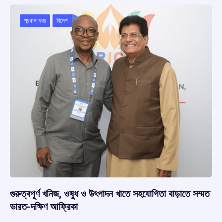
o
A
d
a
o
p
s
m
প্রধান খবর
বিদেশ
k
p
গুরুত্বপূর্ণ খনিজ, ওষুধ ও উৎপাদন খাতে সহযোগিতা বাড়াতে সম্মত
ভারত-দক্ষিণ আফ্রিকা