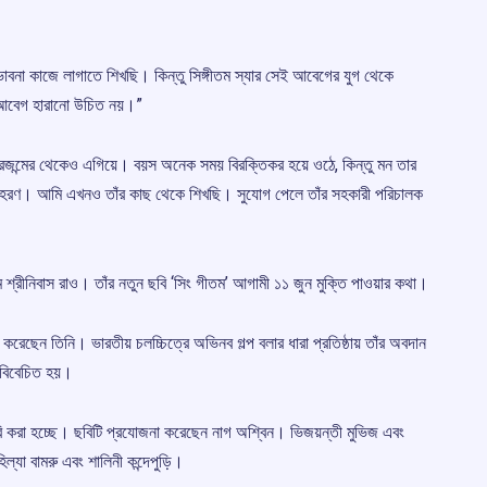
াবনা কাজে লাগাতে শিখছি। কিন্তু সিঙ্গীতম স্যার সেই আবেগের যুগ থেকে
আবেগ হারানো উচিত নয়।”
রজন্মের থেকেও এগিয়ে। বয়স অনেক সময় বিরক্তিকর হয়ে ওঠে, কিন্তু মন তার
 উদাহরণ। আমি এখনও তাঁর কাছ থেকে শিখছি। সুযোগ পেলে তাঁর সহকারী পরিচালক
্রীনিবাস রাও। তাঁর নতুন ছবি ‘সিং গীতম’ আগামী ১১ জুন মুক্তি পাওয়ার কথা।
করেছেন তিনি। ভারতীয় চলচ্চিত্রে অভিনব গল্প বলার ধারা প্রতিষ্ঠায় তাঁর অবদান
ে বিবেচিত হয়।
দাবি করা হচ্ছে। ছবিটি প্রযোজনা করেছেন নাগ অশ্বিন। ভিজয়ন্তী মুভিজ এবং
্যা বামরু এবং শালিনী কন্দেপুড়ি।