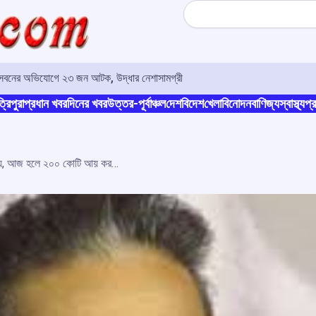
Search
া সেবনের অভিযোগে ২৩ জন আটক, উদ্ধার নেশাসামগ্রী
্রিপুরা
প্রধান খবর
দিনের খবর
উত্তর-পূর্বাঞ্চল
দেশ
বিদেশ
খেলা
বিনোদন
বাণিজ্য
স্বাস্থ্য
প্র
‘পুষ্পক’ তৈরি হয়েছিল মাত্র ১৫ লক্ষ টাকায়, আজ হলে ২০০ কোটি আয় করত: কমল হাসান