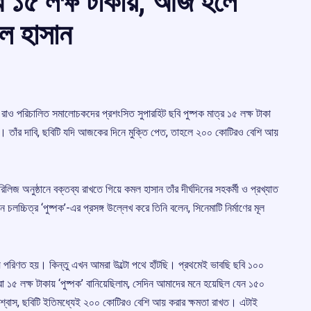
্র ১৫ লক্ষ টাকায়, আজ হলে
ল হাসান
 রাও পরিচালিত সমালোচকদের প্রশংসিত সুপারহিট ছবি পুষ্পক মাত্র ১৫ লক্ষ টাকা
 তাঁর দাবি, ছবিটি যদি আজকের দিনে মুক্তি পেত, তাহলে ২০০ কোটিরও বেশি আয়
িলিজ অনুষ্ঠানে বক্তব্য রাখতে গিয়ে কমল হাসান তাঁর দীর্ঘদিনের সহকর্মী ও প্রখ্যাত
চলচ্চিত্র ‘পুষ্পক’-এর প্রসঙ্গ উল্লেখ করে তিনি বলেন, সিনেমাটি নির্মাণের মূল
 পরিণত হয়। কিন্তু এখন আমরা উল্টো পথে হাঁটছি। প্রথমেই ভাবছি ছবি ১০০
১৫ লক্ষ টাকায় ‘পুষ্পক’ বানিয়েছিলাম, সেদিন আমাদের মনে হয়েছিল যেন ১৫০
্বাস, ছবিটি ইতিমধ্যেই ২০০ কোটিরও বেশি আয় করার ক্ষমতা রাখত। এটাই