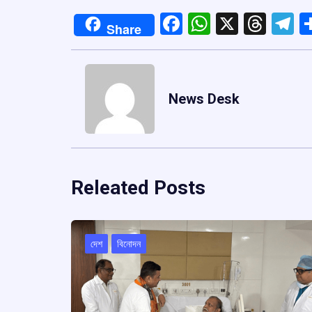
Facebook
WhatsApp
X
Thre
T
Share
News Desk
Releated Posts
দেশ
বিনোদন