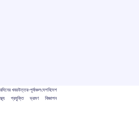
বর
দিনের খবর
উত্তর-পূর্বাঞ্চল
দেশ
বিদেশ
স্থ্য
প্রযুক্তি
ভ্রমণ
বিজ্ঞাপন