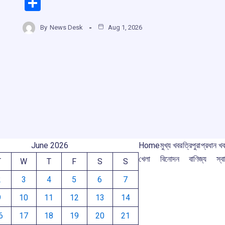
a
h
hr
el
S
ce
at
e
e
h
b
s
a
gr
By
News Desk
Aug 1, 2026
ar
o
A
d
a
e
r
o
p
s
m
k
p
m
June 2026
Home
মুখ্য খবর
ত্রিপুরা
প্রধান খ
খেলা
বিনোদন
বাণিজ্য
স্বা
T
W
T
F
S
S
2
3
4
5
6
7
9
10
11
12
13
14
6
17
18
19
20
21