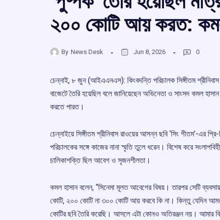
‘পুষ্পক’ তৈরি হয়েছিল মাত
২০০ কোটি আয় করত: কম
By
News Desk
Jun 8, 2026
0
চেন্নাই, ৮ জুন (আইএএনএস): কিংবদন্তি পরিচালক সিঙ্গীতম শ্রীনিবাস
বাজেটে তৈরি হয়েছিল বলে জানিয়েছেন অভিনেতা ও সাংসদ কমল হাসান।
করতে পারত।
চেন্নাইয়ে সিঙ্গীতম শ্রীনিবাস রাওয়ের আসন্ন ছবি ‘সিং গীতম’-এর প্রি-র
পরিচালকের সঙ্গে কাজের নানা স্মৃতি তুলে ধরেন। বিশেষ করে সংলাপবিহীন 
চালিকাশক্তি ছিল আবেগ ও সৃজনশীলতা।
কমল হাসান বলেন, “সিনেমা মূলত আবেগের বিষয়। তারপর সেটি ব্যবসায়
কোটি, ২০০ কোটি না ৩০০ কোটি আয় করবে কি না। কিন্তু যেদিন আমরা 
কোটির ছবি তৈরি করেছি। আসলে এটা কোনও অতিরঞ্জন নয়। আমার বিশ