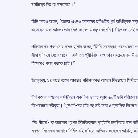
চলচ্চিত্র শিল্পের বাস্তবতা।”
তিনি আরও বলেন, “আমরা এখনও আমাদের ছবিগুলির পূর্ণ বাণিজ্যিক সম্ভ
এসেছেন এবং আজও তাঁর সেই আবেগ একটুও কমেনি। শিল্পেরও সেই 
পরিচালকের প্রশংসায় কমল হাসান বলেন, “তিনি সবসময়ই জেন-জেড প্
সীমা ছাড়িয়ে যেতে পারে। সিঙ্গীতম শ্রীনিবাস রাও তার সবচেয়ে বড়
হিসেবেও কাজ করতে চাই।”
উল্লেখ্য, ৯৪ বছর বয়সে আবারও পরিচালকের আসনে ফিরেছেন সিঙ্গীতম শ
দীর্ঘ কয়েক দশকের কর্মজীবনে একাধিক ভাষায় প্রায় ৬০টি ছবি পরিচালনা 
বিশেষভাবে স্বীকৃত। ‘পুষ্পক’-সহ তাঁর বহু ছবি আজও ক্লাসিক হিসেব
‘সিং গীতম’-কে ভারতের প্রথম মিউজিক্যাল ফ্যান্টাসি চলচ্চিত্র বলে 
স্বপ্না সিনেমার ব্যানারে নির্মিত এই ছবিতে অভিনয় করেছেন আয়ান, অহিল