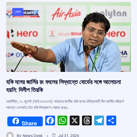
o
A
d
a
o
p
s
m
খেলা
k
p
হকি দলের জার্সির রং বদলের সিদ্ধান্তে বোর্ডের সঙ্গে আলোচনা
হয়নি: দিলীপ তিরকি
নয়াদিল্লি, ৩১ জুলাই (আইএএনএস): ভারতের জাতীয় হকি দলের ঐতিহ্যবাহী নীল জার্সির পরিবর্তে
আসন্ন এফআইএইচ হকি বিশ্বকাপে গেরুয়া রঙের…
F
W
X
T
T
S
Share
a
h
hr
el
h
By
News Desk
Jul 31, 2026