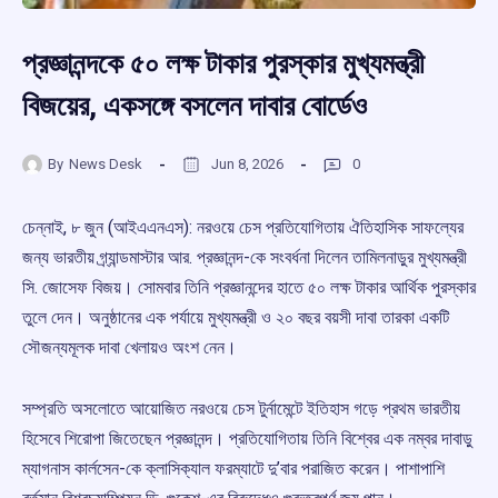
প্রজ্ঞানন্দকে ৫০ লক্ষ টাকার পুরস্কার মুখ্যমন্ত্রী
বিজয়ের, একসঙ্গে বসলেন দাবার বোর্ডেও
By
News Desk
Jun 8, 2026
0
চেন্নাই, ৮ জুন (আইএএনএস): নরওয়ে চেস প্রতিযোগিতায় ঐতিহাসিক সাফল্যের
জন্য ভারতীয় গ্র্যান্ডমাস্টার আর. প্রজ্ঞানন্দ-কে সংবর্ধনা দিলেন তামিলনাড়ুর মুখ্যমন্ত্রী
সি. জোসেফ বিজয়। সোমবার তিনি প্রজ্ঞানন্দের হাতে ৫০ লক্ষ টাকার আর্থিক পুরস্কার
তুলে দেন। অনুষ্ঠানের এক পর্যায়ে মুখ্যমন্ত্রী ও ২০ বছর বয়সী দাবা তারকা একটি
সৌজন্যমূলক দাবা খেলায়ও অংশ নেন।
সম্প্রতি অসলোতে আয়োজিত নরওয়ে চেস টুর্নামেন্টে ইতিহাস গড়ে প্রথম ভারতীয়
হিসেবে শিরোপা জিতেছেন প্রজ্ঞানন্দ। প্রতিযোগিতায় তিনি বিশ্বের এক নম্বর দাবাড়ু
ম্যাগনাস কার্লসেন-কে ক্লাসিক্যাল ফরম্যাটে দু’বার পরাজিত করেন। পাশাপাশি