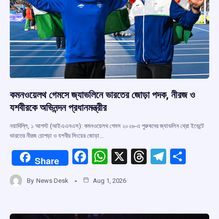
কমনওয়েলথ গেমসে জ্যাভলিনে ভারতের জোড়া পদক, নীরজ ও
যশবীরকে অভিনন্দন প্রধানমন্ত্রীর
নয়াদিল্লি, ১ আগস্ট (আইএএনএস): কমনওয়েলথ গেমস ২০২৬-এ পুরুষদের জ্যাভলিন থ্রো ইভেন্টে
ভারতের নীরজ চোপড়া ও যশবীর সিংয়ের জোড়া…
F
W
X
T
T
S
Share
a
h
hr
el
h
By
News Desk
Aug 1, 2026
ce
at
e
e
ar
b
s
a
gr
e