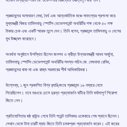
বর্তমান বিশ্বচ্যাম্পিয়ন ডি. গুকেশ-এর বিরুদ্ধেও গুরুত্বপূর্ণ জয় পান।
প্রজ্ঞানন্দের অসাধারণ মেধা, ধৈর্য এবং আন্তর্জাতিক মঞ্চে সাফল্যের প্রশংসা করে
মুখ্যমন্ত্রী বিজয় তামিলনাড়ু স্পোর্টস ডেভেলপমেন্ট অথরিটির পক্ষ থেকে ৫০ লক্ষ
টাকার চেক এবং একটি স্মারক তুলে দেন। তিনি বলেন, প্রজ্ঞানন্দ তামিলনাড়ু ও দেশের
মুখ উজ্জ্বল করেছেন।
সংবর্ধনা অনুষ্ঠানে উপস্থিত ছিলেন জনপথ ও ক্রীড়া উন্নয়নমন্ত্রী আধব অর্জুনা,
তামিলনাড়ু স্পোর্টস ডেভেলপমেন্ট অথরিটির সদস্য-সচিব জে. মেঘনাথা রেড্ডি,
প্রজ্ঞানন্দের বাবা-মা এবং রাজ্য সরকারের শীর্ষ আধিকারিকরা।
উল্লেখ্য, ১ জুন প্রকাশিত বিশ্ব র‌্যাঙ্কিংয়ে প্রজ্ঞানন্দ ১৬ নম্বরে নেমে
গিয়েছিলেন। তবে নরওয়ে চেসে দুরন্ত প্রত্যাবর্তন ঘটিয়ে তিনি মর্যাদাপূর্ণ শিরোপা
জিতে নেন।
প্রতিযোগিতার ষষ্ঠ রাউন্ড শেষে তিনি পয়েন্ট তালিকার একেবারে শেষ স্থানে ছিলেন।
সেখান থেকে টানা চারটি ম্যাচ জিতে তিনি চমকপ্রদ প্রত্যাবর্তন করেন। এই জয়ের