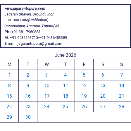
www.jagarantripura.com
Jagaran Bhavan, Ground Floor
L. N. Bari Lane(Prabhubari)
Banamalipur, Agartala, Tripura(W)
Ph :
+91-381-7960883
M:
+91-9436123720/+91-9436453389
Email :
jagarantripura@gmail.com
June 2026
M
T
W
T
F
S
S
1
2
3
4
5
6
7
8
9
10
11
12
13
14
15
16
17
18
19
20
21
22
23
24
25
26
27
28
29
30