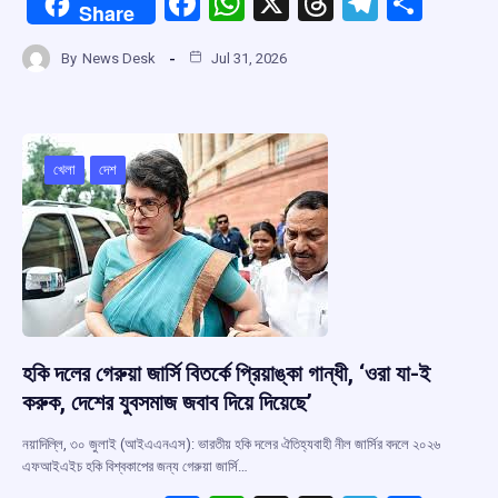
F
W
X
T
T
S
Share
a
h
hr
el
h
By
News Desk
Jul 31, 2026
ce
at
e
e
ar
b
s
a
gr
e
o
A
d
a
o
p
s
m
খেলা
দেশ
k
p
হকি দলের গেরুয়া জার্সি বিতর্কে প্রিয়াঙ্কা গান্ধী, ‘ওরা যা-ই
করুক, দেশের যুবসমাজ জবাব দিয়ে দিয়েছে’
নয়াদিল্লি, ৩০ জুলাই (আইএএনএস): ভারতীয় হকি দলের ঐতিহ্যবাহী নীল জার্সির বদলে ২০২৬
এফআইএইচ হকি বিশ্বকাপের জন্য গেরুয়া জার্সি…