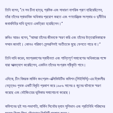
তিনি বলেন, “যে সব চীনা ছাত্র, শ্রমিক এবং সাধারণ নাগরিক প্রাণ হারিয়েছিলেন,
তাঁরা তাঁদের স্বাভাবিক অধিকার প্রয়োগ করতে এবং গণতান্ত্রিক সংস্কার ও দুর্নীতির
জবাবদিহির দাবি তুলতে একত্রিত হয়েছিলেন।”
রুবিও আরও বলেন, “আমরা তাঁদের জীবনকে স্মরণ করি এবং তাঁদের উত্তরাধিকারকে
সম্মান জানাই। কোনও পরিমাণ সেন্সরশিপই অতীতকে মুছে ফেলতে পারে না।”
তিনি দাবি করেন, মতপ্রকাশের স্বাধীনতা এবং শান্তিপূর্ণ সমাবেশের অধিকারের পক্ষে
যারা আত্মত্যাগ করেছিলেন, একদিন তাঁদের সংগ্রাম স্বীকৃতি পাবে।
এদিকে, চীন বিষয়ক মার্কিন কংগ্রেস-এক্সিকিউটিভ কমিশন (সিইসিসি)-এর দ্বিদলীয়
নেতৃত্বও পৃথক একটি বিবৃতি প্রকাশ করে ১৯৮৯ সালের ৪ জুনের ঘটনাকে স্মরণ
করেছে এবং বেইজিংয়ের ভূমিকার সমালোচনা করেছে।
কমিশনের দুই সহ-সভাপতি, মার্কিন সিনেটর ড্যান সুলিভান এবং প্রতিনিধি পরিষদের