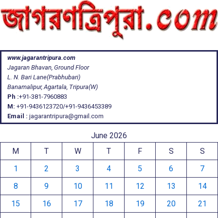
www.jagarantripura.com
Jagaran Bhavan, Ground Floor
L. N. Bari Lane(Prabhubari)
Banamalipur, Agartala, Tripura(W)
Ph :
+91-381-7960883
M:
+91-9436123720/+91-9436453389
Email :
jagarantripura@gmail.com
June 2026
M
T
W
T
F
S
S
1
2
3
4
5
6
7
8
9
10
11
12
13
14
15
16
17
18
19
20
21