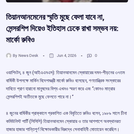
তিয়ানআনমেনের স্মৃতি মুছে ফেলা যাবে না,
সেন্সরশিপ দিয়েও ইতিহাস ঢেকে রাখা সম্ভব নয়:
মার্কো রুবিও
By
News Desk
Jun 4, 2026
0
ওয়াশিংটন, ৪ জুন (আইএএনএস): তিয়ানআনমেন স্কোয়ারের দমন-পীড়নের ৩৭তম
বার্ষিকী উপলক্ষে মার্কিন বিদেশমন্ত্রী মার্কো রুবিও বলেছেন, গণতান্ত্রিক সংস্কারের
দাবিতে প্রাণ হারানো মানুষদের বিশ্ব এখনও স্মরণ করে এবং “কোনও মাত্রার
সেন্সরশিপই অতীতকে মুছে ফেলতে পারে না।”
৪ জুনের বার্ষিকীর প্রাক্কালে প্রকাশিত এক বিবৃতিতে রুবিও বলেন, ১৯৮৯ সালে চীনা
কমিউনিস্ট পার্টি (সিসিপি) তিয়ানআনমেন স্কোয়ার ও তার আশপাশে অবস্থানরত
হাজার হাজার শান্তিপূর্ণ বিক্ষোভকারীর বিরুদ্ধে সেনাবাহিনী মোতায়েন করেছিল।