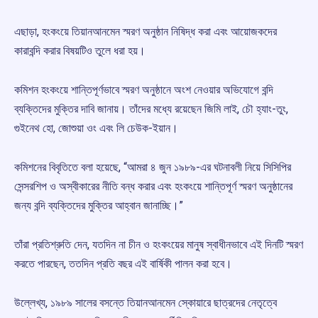
এছাড়া, হংকংয়ে তিয়ানআনমেন স্মরণ অনুষ্ঠান নিষিদ্ধ করা এবং আয়োজকদের
কারাবন্দি করার বিষয়টিও তুলে ধরা হয়।
কমিশন হংকংয়ে শান্তিপূর্ণভাবে স্মরণ অনুষ্ঠানে অংশ নেওয়ার অভিযোগে বন্দি
ব্যক্তিদের মুক্তির দাবি জানায়। তাঁদের মধ্যে রয়েছেন জিমি লাই, চৌ হ্যাং-তুং,
গুইনেথ হো, জোশুয়া ওং এবং লি চেউক-ইয়ান।
কমিশনের বিবৃতিতে বলা হয়েছে, “আমরা ৪ জুন ১৯৮৯-এর ঘটনাবলী নিয়ে সিসিপির
সেন্সরশিপ ও অস্বীকারের নীতি বন্ধ করার এবং হংকংয়ে শান্তিপূর্ণ স্মরণ অনুষ্ঠানের
জন্য বন্দি ব্যক্তিদের মুক্তির আহ্বান জানাচ্ছি।”
তাঁরা প্রতিশ্রুতি দেন, যতদিন না চীন ও হংকংয়ের মানুষ স্বাধীনভাবে এই দিনটি স্মরণ
করতে পারছেন, ততদিন প্রতি বছর এই বার্ষিকী পালন করা হবে।
উল্লেখ্য, ১৯৮৯ সালের বসন্তে তিয়ানআনমেন স্কোয়ারে ছাত্রদের নেতৃত্বে