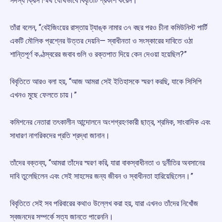
সদস্য ক্রিস স্মিথ যৌথভাবে বিবৃতিটি প্রকাশ করেন।
তাঁরা বলেন, “বেইজিংয়ের রাস্তায় ট্যাঙ্ক নামার ৩৭ বছর পরও চীনা কমিউনিস্ট পার্টি
একটি মৌলিক প্রশ্নের উত্তর দেয়নি— স্বাধীনতা ও সংস্কারের দাবিতে ওঠা
শান্তিপূর্ণ কণ্ঠস্বরের জবাব গুলি ও রক্তপাত দিয়ে কেন দেওয়া হয়েছিল?”
বিবৃতিতে আরও বলা হয়, “আজ আমরা সেই ইতিহাসকে স্মরণ করছি, যাকে সিসিপি
এখনও মুছে ফেলতে চায়।”
কমিশনের নেতারা তৎকালীন আন্দোলনে অংশগ্রহণকারী ছাত্র, শ্রমিক, সাংবাদিক এবং
সাধারণ নাগরিকদের প্রতি শ্রদ্ধা জানান।
তাঁদের বক্তব্য, “আমরা তাঁদের স্মরণ করি, যারা বাকস্বাধীনতা ও দুর্নীতির অবসানের
দাবি তুলেছিলেন এবং সেই সাহসের জন্য জীবন ও স্বাধীনতা হারিয়েছিলেন।”
বিবৃতিতে সেই সব পরিবারের কথাও উল্লেখ করা হয়, যারা এখনও তাঁদের নিখোঁজ
স্বজনদের সম্পর্কে সত্য জানতে পারেননি।