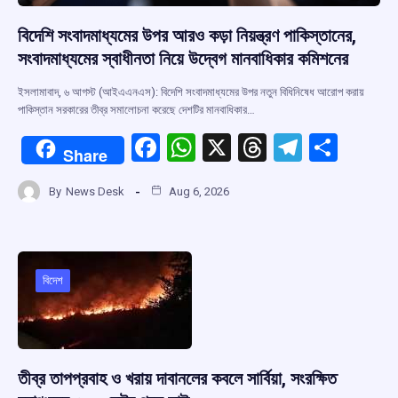
বিদেশি সংবাদমাধ্যমের উপর আরও কড়া নিয়ন্ত্রণ পাকিস্তানের,
সংবাদমাধ্যমের স্বাধীনতা নিয়ে উদ্বেগ মানবাধিকার কমিশনের
ইসলামাবাদ, ৬ আগস্ট (আইএএনএস): বিদেশি সংবাদমাধ্যমের উপর নতুন বিধিনিষেধ আরোপ করায়
পাকিস্তান সরকারের তীব্র সমালোচনা করেছে দেশটির মানবাধিকার…
F
W
X
T
T
S
Share
a
h
hr
el
h
By
News Desk
Aug 6, 2026
ce
at
e
e
ar
b
s
a
gr
e
o
A
d
a
o
p
s
m
বিদেশ
k
p
তীব্র তাপপ্রবাহ ও খরায় দাবানলের কবলে সার্বিয়া, সংরক্ষিত