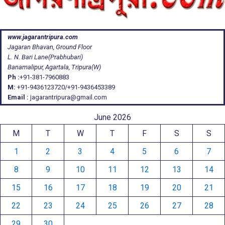
www.jagarantripura.com
Jagaran Bhavan, Ground Floor
L. N. Bari Lane(Prabhubari)
Banamalipur, Agartala, Tripura(W)
Ph :
+91-381-7960883
M:
+91-9436123720/+91-9436453389
Email :
jagarantripura@gmail.com
June 2026
M
T
W
T
F
S
S
1
2
3
4
5
6
7
8
9
10
11
12
13
14
15
16
17
18
19
20
21
22
23
24
25
26
27
28
29
30