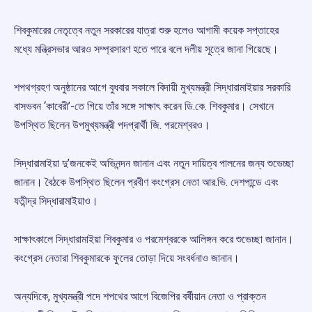
শিবকুমারের নেতৃত্বে নতুন সরকারের যাত্রা শুরু হলেও আগামী কয়েক সপ্তাহের
মধ্যে মন্ত্রিসভার আরও সম্প্রসারণ হতে পারে বলে দলীয় সূত্রে জানা গিয়েছে।
শপথগ্রহণ অনুষ্ঠানের আগে বুধবার সকালে বিদায়ী মুখ্যমন্ত্রী সিদ্ধারামাইয়ার সরকারি
বাসভবন ‘কাবেরী’-তে গিয়ে তাঁর সঙ্গে সাক্ষাৎ করেন ডি.কে. শিবকুমার। সেখানে
উপস্থিত ছিলেন উপমুখ্যমন্ত্রী পদপ্রার্থী জি. পরমেশ্বরও।
সিদ্ধারামাইয়া দু’জনকেই অভিনন্দন জানান এবং নতুন দায়িত্ব পালনের জন্য শুভেচ্ছা
জানান। বৈঠকে উপস্থিত ছিলেন প্রবীণ কংগ্রেস নেতা আর.ভি. দেশপান্ডে এবং
যতীন্দ্র সিদ্ধারামাইয়াও।
সাক্ষাৎকালে সিদ্ধারামাইয়া শিবকুমার ও পরমেশ্বরকে আলিঙ্গন করে শুভেচ্ছা জানান।
কংগ্রেস নেতারা শিবকুমারকে ফুলের তোড়া দিয়ে সংবর্ধনাও জানান।
অন্যদিকে, মুখ্যমন্ত্রী পদে শপথের আগে বিজেপির বর্ষীয়ান নেতা ও প্রাক্তন