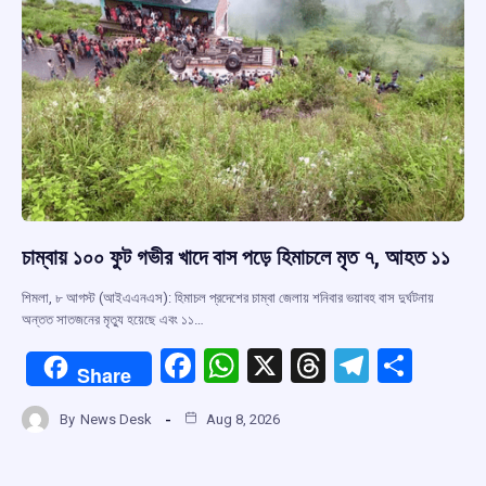
চাম্বায় ১০০ ফুট গভীর খাদে বাস পড়ে হিমাচলে মৃত ৭, আহত ১১
শিমলা, ৮ আগস্ট (আইএএনএস): হিমাচল প্রদেশের চাম্বা জেলায় শনিবার ভয়াবহ বাস দুর্ঘটনায়
অন্তত সাতজনের মৃত্যু হয়েছে এবং ১১…
F
W
X
T
T
S
Share
a
h
hr
el
h
By
News Desk
Aug 8, 2026
ce
at
e
e
ar
b
s
a
gr
e