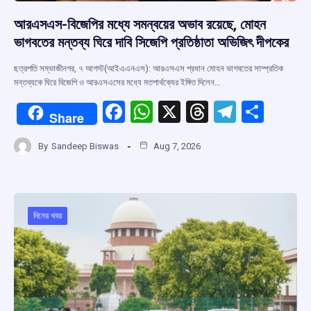
আরএসএস-বিজেপির মধ্যে সমন্বয়ের অভাব রয়েছে, মোহন
ভাগবতের মন্তব্য ঘিরে দাবি সিজেপি প্রতিষ্ঠাতা অভিজিৎ দীপকের
ছত্রপতি সম্ভাজীনগর, ৭ আগস্ট(আইএএনএস): আরএসএস প্রধান মোহন ভাগবতের সাম্প্রতিক
মন্তব্যকে ঘিরে বিজেপি ও আরএসএসের মধ্যে মতপার্থক্যের ইঙ্গিত দিলেন…
F
W
X
T
T
S
Share
a
h
hr
el
h
By
Sandeep Biswas
Aug 7, 2026
ce
at
e
e
ar
b
s
a
gr
e
o
A
d
a
o
p
s
m
দিনের খবর
k
p