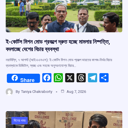
ই-কোর্টস মিশন মোড প্রকল্পে দ্রুত হচ্ছে মামলার নিষ্পত্তি,
বদলাচ্ছে দেশের বিচার ব্যবস্থা
নয়াদিল্লি, ৭ আগস্ট (আইএএনএস): ই-কোর্টস মিশন মোড প্রকল্প ভারতের কাগজ-নির্ভর বিচার
ব্যবস্থাকে ডিজিটাল, স্বচ্ছ এবং সহজে অনুসরণযোগ্য বিচার…
F
W
X
T
T
S
Share
a
h
hr
el
h
By
Taniya Chakraborty
Aug 7, 2026
ce
at
e
e
ar
b
s
a
gr
e
o
A
d
a
o
p
s
m
দিনের খবর