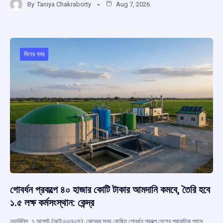
By
Taniya Chakraborty
Aug 7, 2026
ce
at
e
e
ar
b
s
a
gr
e
o
A
d
a
o
p
s
m
দিনের খবর
k
p
গোবর্ধন প্রকল্পে ৪০ হাজার কোটি টাকার আমদানি কমবে, তৈরি হবে
১.৫ লক্ষ কর্মসংস্থান: কেন্দ্র
নয়াদিল্লি, ৭ আগস্ট (আইএএনএস): কেন্দ্রের সদ্য ঘোষিত গোবর্ধন প্রকল্প দেশের প্রাকৃতিক গ্যাস