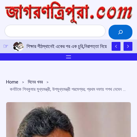
Skip
to
content
Search
শিক্ষার পীঠস্থানেই একের পর এক চুরি,নিরাপত্তা নিয়ে উদ্বিগ্ন শিক্ষক-শিক
Home
দিনের খবর
কর্নাটকে শিবকুমার মুখ্যমন্ত্রী, উপমুখ্যমন্ত্রী পরমেশ্বর; প্রথম দফায় শপথ নেবেন ১৩ মন্ত্রী