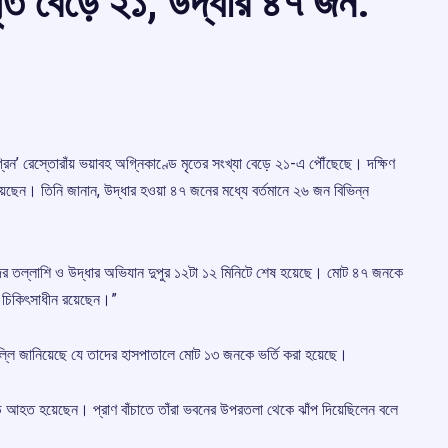
ৃত বেড়ে ২১, উদ্ধার ৪৭ জন:
িন’ রেস্তোরাঁয় ভয়াবহ অগ্নিকাণ্ডে মৃতের সংখ্যা বেড়ে ২১-এ পৌঁছেছে। দক্ষিণ
য়েছেন। তিনি জানান, উদ্ধার হওয়া ৪৭ জনের মধ্যে বর্তমানে ২৬ জন বিভিন্ন
ের তল্লাশি ও উদ্ধার অভিযান দুপুর ১২টা ১২ মিনিটে শেষ হয়েছে। মোট ৪৭ জনকে
ন চিকিৎসাধীন রয়েছেন।”
িল্লি জানিয়েছে যে তাদের হাসপাতালে মোট ১৩ জনকে ভর্তি করা হয়েছে।
়ে আহত হয়েছেন। প্রাণ বাঁচাতে তাঁরা ভবনের উপরতলা থেকে ঝাঁপ দিয়েছিলেন বলে