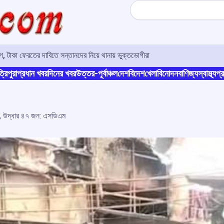
Search
 টাকা ফেরতের দাবিতে সন্তানদের নিয়ে থানায় ভুক্তভোগীরা
্রিপুরা
প্রধান খবর
দিনের খবর
উত্তর-পূর্বাঞ্চল
দেশ
বিদেশ
খেলা
বিনোদন
বাণিজ্য
স্বাস্থ্য
প্র
২১, উদ্ধার ৪৭ জন: এসডিএম