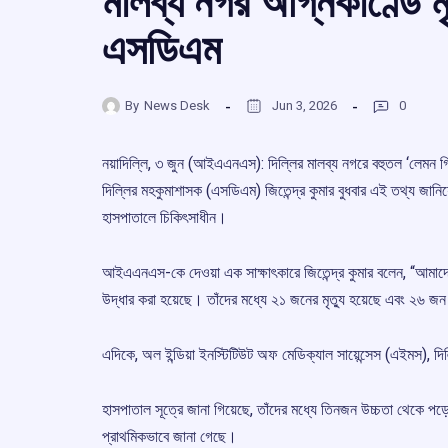
মালব্য নগর অগ্নিকাণ্ডে ম
এসডিএম
By
News Desk
Jun 3, 2026
0
নয়াদিল্লি, ৩ জুন (আইএএনএস): দিল্লির মালব্য নগরে বহুতল ‘লেমন গ্র
দিল্লির মহকুমাশাসক (এসডিএম) জিতেন্দ্র কুমার বুধবার এই তথ্য জানি
হাসপাতালে চিকিৎসাধীন।
আইএএনএস-কে দেওয়া এক সাক্ষাৎকারে জিতেন্দ্র কুমার বলেন, “আমাদ
উদ্ধার করা হয়েছে। তাঁদের মধ্যে ২১ জনের মৃত্যু হয়েছে এবং ২৬ জ
এদিকে, অল ইন্ডিয়া ইনস্টিটিউট অফ মেডিক্যাল সায়েন্সেস (এইমস), দ
হাসপাতাল সূত্রে জানা গিয়েছে, তাঁদের মধ্যে তিনজন উচ্চতা থেকে পড
প্রাথমিকভাবে জানা গেছে।