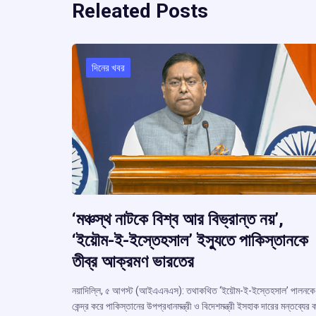
Releated Posts
দিনের খবর
‘মঞ্চস্থ নাটকে বিশ্ব আর বিভ্রান্ত নয়’,
‘ইয়ৌম-ই-ইস্তেহসাল’ ইস্যুতে পাকিস্তানকে
তীব্র আক্রমণ ভারতের
নয়াদিল্লি, ৫ আগস্ট (আইএএনএস): তথাকথিত ‘ইয়ৌম-ই-ইস্তেহসাল’ পালনকে
কেন্দ্র করে পাকিস্তানের উপপ্রধানমন্ত্রী ও বিদেশমন্ত্রী ইসহাক দারের মন্তব্যের ক