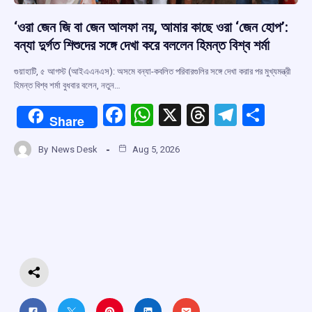
‘ওরা জেন জি বা জেন আলফা নয়, আমার কাছে ওরা ‘জেন হোপ’:
বন্যা দুর্গত শিশুদের সঙ্গে দেখা করে বললেন হিমন্ত বিশ্ব শর্মা
গুয়াহাটি, ৫ আগস্ট (আইএএনএস): অসমে বন্যা-কবলিত পরিবারগুলির সঙ্গে দেখা করার পর মুখ্যমন্ত্রী
হিমন্ত বিশ্ব শর্মা বুধবার বলেন, নতুন…
F
W
X
T
T
S
Share
a
h
hr
el
h
By
News Desk
Aug 5, 2026
ce
at
e
e
ar
b
s
a
gr
e
o
A
d
a
o
p
s
m
k
p