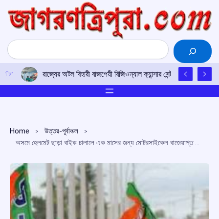
Skip
to
content
Search
রাজ্যের অটল বিহারী বাজপেয়ী রিজিওন্যাল ক্যান্সার সেন্টারে উত্তর-পূর্ব
Home
উত্তর-পূর্বাঞ্চল
অসমে হেলমেট ছাড়া বাইক চালালে এক মাসের জন্য মোটরসাইকেল বাজেয়াপ্ত করার দাবি বিজেপি বিধায়কের