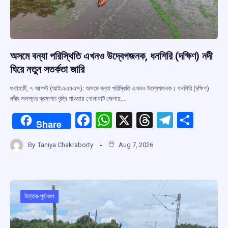
অসমে বন্যা পরিস্থিতি এখনও উদ্বেগজনক, ধনশিরি (দক্ষিণ) নদী
ঘিরে নতুন সতর্কতা জারি
গুয়াহাটি, ৭ আগস্ট (আইএএনএস): অসমে বন্যা পরিস্থিতি এখনও উদ্বেগজনক। ধনশিরি (দক্ষিণ)
নদীর জলস্তর ক্রমাগত বৃদ্ধি পাওয়ায় গোলাঘাট জেলায়…
F
W
X
T
T
S
Share
a
h
hr
el
h
By
Taniya Chakraborty
Aug 7, 2026
ce
at
e
e
ar
b
s
a
gr
e
o
A
d
a
o
p
s
m
উত্তর-পূর্বাঞ্চল
k
p