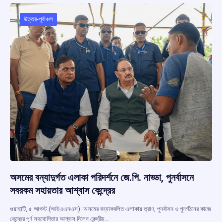
o
A
d
a
o
p
s
m
উত্তর-পূর্বাঞ্চল
k
p
অসমের বন্যাদুর্গত এলাকা পরিদর্শনে জে.পি. নাড্ডা, পুনর্বাসনে
সবরকম সহায়তার আশ্বাস কেন্দ্রের
গুয়াহাটি, ৫ আগস্ট (আইএএনএস): অসমের বন্যাকবলিত এলাকায় ত্রাণ, পুনর্বাসন ও পুনর্গঠনের কাজে
কেন্দ্রের পূর্ণ সহযোগিতার আশ্বাস দিলেন কেন্দ্রীয়…