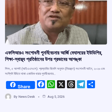
এফসিআরএ সংশোধনী পুনর্বিবেচনার আর্জি মেঘালয়ের ইউডিপির,
শিক্ষা-স্বাস্থ্য প্রতিষ্ঠানের উপর প্রভাবের আশঙ্কা
শিলং, ৫ আগস্ট (আইএএনএস): প্রস্তাবিত বিদেশি অনুদান (নিয়ন্ত্রণ) সংশোধনী আইন, ২০২৬ এবং
সংশ্লিষ্ট বিধিতে থাকা একাধিক ধারার পুনর্বিবেচনার…
F
W
X
T
T
S
Share
a
h
hr
el
h
By
News Desk
Aug 5, 2026
ce
at
e
e
ar
b
s
a
gr
e