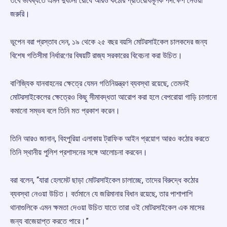
তবে ভবিষ্যতে এমন দুর্ঘটনা রোধে আরও কঠোর প্রতিরোধমূলক পদক্ষেপ নেওয়া
জরুরি।
ভূপেন বরা প্রস্তাব দেন, ১৯ থেকে ২৫ বছর বয়সি মোটরসাইকেল চালকদের জন্য
বিশেষ গতিসীমা নির্ধারণের বিষয়টি রাজ্য সরকারের বিবেচনা করা উচিত।
বাণিজ্যিক যানবাহনের ক্ষেত্রে যেমন গতিনিয়ন্ত্রণ ব্যবস্থা রয়েছে, তেমনই
মোটরসাইকেলের ক্ষেত্রেও কিছু সীমাবদ্ধতা আরোপ করা হলে বেপরোয়া গাড়ি চালানো
কমানো সম্ভব বলে তিনি মত প্রকাশ করেন।
তিনি আরও জানান, বিহপুরিয়া এলাকায় ট্রাফিক আইন প্রয়োগ আরও কঠোর করতে
তিনি স্থানীয় পুলিশ প্রশাসনের সঙ্গে আলোচনা করবেন।
বরা বলেন, “যারা হেলমেট ছাড়া মোটরসাইকেল চালাচ্ছে, তাদের বিরুদ্ধে কঠোর
ব্যবস্থা নেওয়া উচিত। বর্তমানে যে জরিমানার বিধান রয়েছে, তার পাশাপাশি
থানাগুলিকে এমন ক্ষমতা দেওয়া উচিত যাতে তারা ওই মোটরসাইকেল এক মাসের
জন্য বাজেয়াপ্ত করতে পারে।”