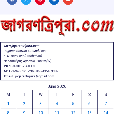
www.jagarantripura.com
Jagaran Bhavan, Ground Floor
L. N. Bari Lane(Prabhubari)
Banamalipur, Agartala, Tripura(W)
Ph :
+91-381-7960883
M:
+91-9436123720/+91-9436453389
Email :
jagarantripura@gmail.com
June 2026
M
T
W
T
F
S
S
1
2
3
4
5
6
7
8
9
10
11
12
13
14