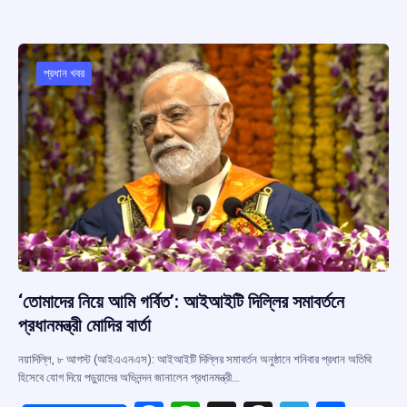
b
s
a
gr
e
o
A
d
a
o
p
s
m
প্রধান খবর
k
p
‘তোমাদের নিয়ে আমি গর্বিত’: আইআইটি দিল্লির সমাবর্তনে
প্রধানমন্ত্রী মোদির বার্তা
নয়াদিল্লি, ৮ আগস্ট (আইএএনএস): আইআইটি দিল্লির সমাবর্তন অনুষ্ঠানে শনিবার প্রধান অতিথি
হিসেবে যোগ দিয়ে পড়ুয়াদের অভিনন্দন জানালেন প্রধানমন্ত্রী…