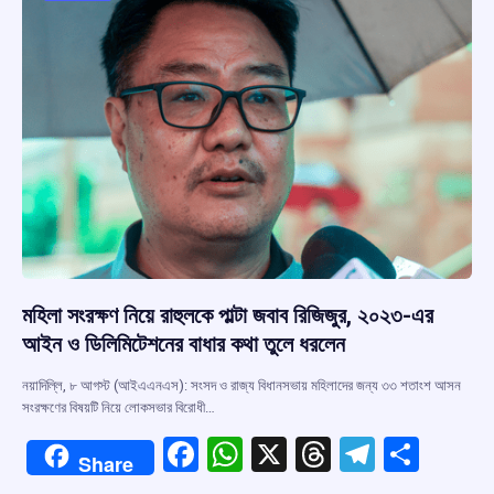
k
p
মহিলা সংরক্ষণ নিয়ে রাহুলকে পাল্টা জবাব রিজিজুর, ২০২৩-এর
আইন ও ডিলিমিটেশনের বাধার কথা তুলে ধরলেন
নয়াদিল্লি, ৮ আগস্ট (আইএএনএস): সংসদ ও রাজ্য বিধানসভায় মহিলাদের জন্য ৩৩ শতাংশ আসন
সংরক্ষণের বিষয়টি নিয়ে লোকসভার বিরোধী…
F
W
X
T
T
S
Share
a
h
hr
el
h