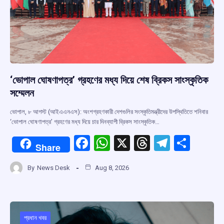
‘ভোপাল ঘোষণাপত্র’ গ্রহণের মধ্য দিয়ে শেষ ব্রিকস সাংস্কৃতিক
সম্মেলন
ভোপাল, ৮ আগস্ট (আইএএনএস): অংশগ্রহণকারী দেশগুলির সংস্কৃতিমন্ত্রীদের উপস্থিতিতে শনিবার
‘ভোপাল ঘোষণাপত্র’ গ্রহণের মধ্য দিয়ে চার দিনব্যাপী ব্রিকস সাংস্কৃতিক…
F
W
X
T
T
S
Share
a
h
hr
el
h
By
News Desk
Aug 8, 2026
ce
at
e
e
ar
b
s
a
gr
e
o
A
d
a
o
p
s
m
প্রধান খবর