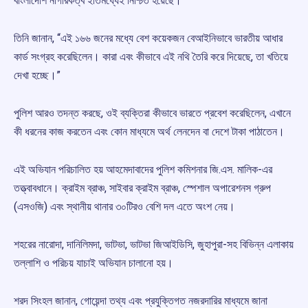
বাংলাদেশি নাগরিকত্ব ইতিমধ্যেই নিশ্চিত হয়েছে।
তিনি জানান, “এই ১৬৬ জনের মধ্যে বেশ কয়েকজন বেআইনিভাবে ভারতীয় আধার
কার্ড সংগ্রহ করেছিলেন। কারা এবং কীভাবে এই নথি তৈরি করে দিয়েছে, তা খতিয়ে
দেখা হচ্ছে।”
পুলিশ আরও তদন্ত করছে, ওই ব্যক্তিরা কীভাবে ভারতে প্রবেশ করেছিলেন, এখানে
কী ধরনের কাজ করতেন এবং কোন মাধ্যমে অর্থ লেনদেন বা দেশে টাকা পাঠাতেন।
এই অভিযান পরিচালিত হয় আহমেদাবাদের পুলিশ কমিশনার জি.এস. মালিক-এর
তত্ত্বাবধানে। ক্রাইম ব্রাঞ্চ, সাইবার ক্রাইম ব্রাঞ্চ, স্পেশাল অপারেশনস গ্রুপ
(এসওজি) এবং স্থানীয় থানার ৩০টিরও বেশি দল এতে অংশ নেয়।
শহরের নারোদা, দানিলিমদা, ভাটভা, ভাটভা জিআইডিসি, জুহাপুরা-সহ বিভিন্ন এলাকায়
তল্লাশি ও পরিচয় যাচাই অভিযান চালানো হয়।
শরদ সিংহল জানান, গোয়েন্দা তথ্য এবং প্রযুক্তিগত নজরদারির মাধ্যমে জানা