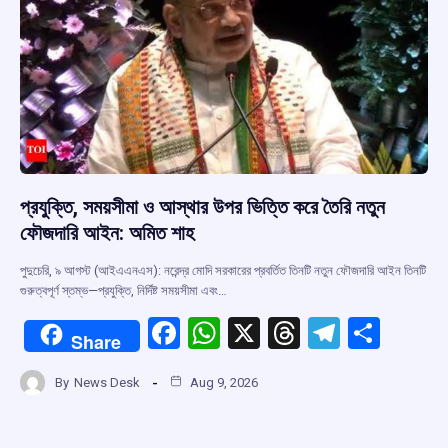
প্রযুক্তি, সময়সীমা ও আস্থার উপর ভিত্তি করে তৈরি নতুন
ফৌজদারি আইন: অমিত শাহ
পুদুচেরি, ৯ আগস্ট (আইএএনএস): নরেন্দ্র মোদি সরকারের প্রবর্তিত তিনটি নতুন ফৌজদারি আইন তিনটি
গুরুত্বপূর্ণ স্তম্ভ—প্রযুক্তি, নির্দিষ্ট সময়সীমা এবং…
F
W
X
T
T
S
Share
a
h
hr
el
h
By
News Desk
Aug 9, 2026
ce
at
e
e
ar
b
s
a
gr
e