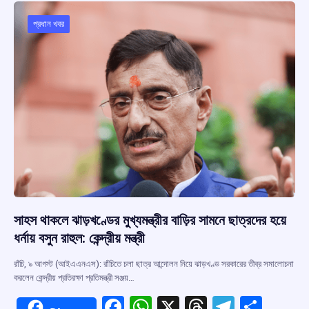
o
A
d
a
o
p
s
m
প্রধান খবর
k
p
সাহস থাকলে ঝাড়খণ্ডের মুখ্যমন্ত্রীর বাড়ির সামনে ছাত্রদের হয়ে
ধর্নায় বসুন রাহুল: কেন্দ্রীয় মন্ত্রী
রাঁচি, ৯ আগস্ট (আইএএনএস): রাঁচিতে চলা ছাত্র আন্দোলন নিয়ে ঝাড়খণ্ড সরকারের তীব্র সমালোচনা
করলেন কেন্দ্রীয় প্রতিরক্ষা প্রতিমন্ত্রী সঞ্জয়…
F
W
X
T
T
S