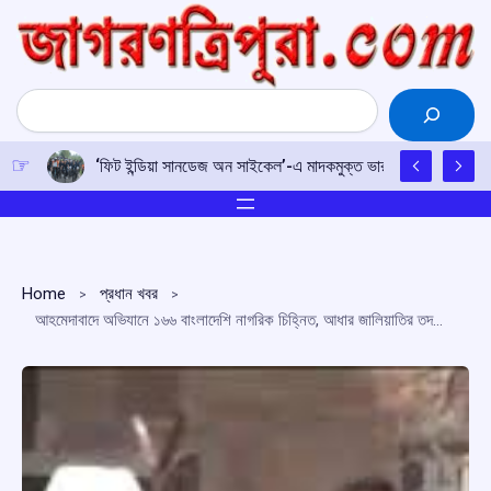
Skip
to
content
Search
‘ফিট ইন্ডিয়া সানডেজ অন সাইকেল’-এ মাদকমুক্ত ভারতের শপথ, নেতৃত্বে ক্র
Home
প্রধান খবর
আহমেদাবাদে অভিযানে ১৬৬ বাংলাদেশি নাগরিক চিহ্নিত, আধার জালিয়াতির তদন্তে গুজরাট পুলিশ