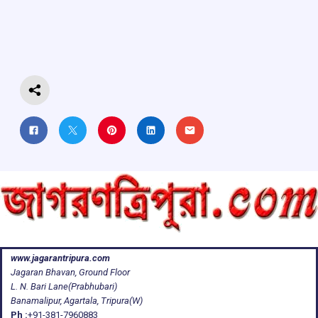
o
A
d
a
o
p
s
m
k
p
www.jagarantripura.com
Jagaran Bhavan, Ground Floor
L. N. Bari Lane(Prabhubari)
Banamalipur, Agartala, Tripura(W)
Ph :
+91-381-7960883