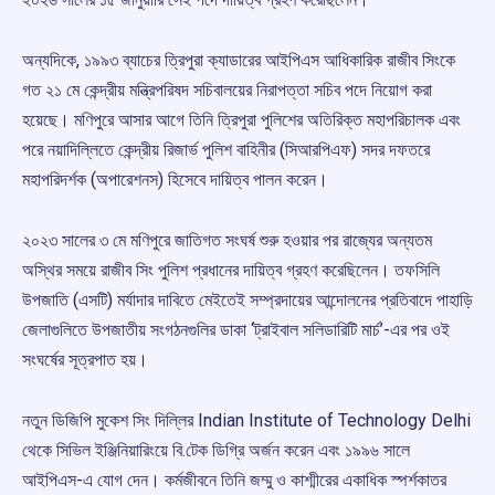
অন্যদিকে, ১৯৯৩ ব্যাচের ত্রিপুরা ক্যাডারের আইপিএস আধিকারিক রাজীব সিংকে
গত ২১ মে কেন্দ্রীয় মন্ত্রিপরিষদ সচিবালয়ের নিরাপত্তা সচিব পদে নিয়োগ করা
হয়েছে। মণিপুরে আসার আগে তিনি ত্রিপুরা পুলিশের অতিরিক্ত মহাপরিচালক এবং
পরে নয়াদিল্লিতে কেন্দ্রীয় রিজার্ভ পুলিশ বাহিনীর (সিআরপিএফ) সদর দফতরে
মহাপরিদর্শক (অপারেশনস) হিসেবে দায়িত্ব পালন করেন।
২০২৩ সালের ৩ মে মণিপুরে জাতিগত সংঘর্ষ শুরু হওয়ার পর রাজ্যের অন্যতম
অস্থির সময়ে রাজীব সিং পুলিশ প্রধানের দায়িত্ব গ্রহণ করেছিলেন। তফসিলি
উপজাতি (এসটি) মর্যাদার দাবিতে মেইতেই সম্প্রদায়ের আন্দোলনের প্রতিবাদে পাহাড়ি
জেলাগুলিতে উপজাতীয় সংগঠনগুলির ডাকা ‘ট্রাইবাল সলিডারিটি মার্চ’-এর পর ওই
সংঘর্ষের সূত্রপাত হয়।
নতুন ডিজিপি মুকেশ সিং দিল্লির Indian Institute of Technology Delhi
থেকে সিভিল ইঞ্জিনিয়ারিংয়ে বি.টেক ডিগ্রি অর্জন করেন এবং ১৯৯৬ সালে
আইপিএস-এ যোগ দেন। কর্মজীবনে তিনি জম্মু ও কাশ্মীরের একাধিক স্পর্শকাতর