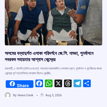
অসমের বন্যাদুর্গত এলাকা পরিদর্শনে জে.পি. নাড্ডা, পুনর্বাসনে
সবরকম সহায়তার আশ্বাস কেন্দ্রের
গুয়াহাটি, ৫ আগস্ট (আইএএনএস): অসমের বন্যাকবলিত এলাকায় ত্রাণ, পুনর্বাসন ও পুনর্গঠনের কাজে
কেন্দ্রের পূর্ণ সহযোগিতার আশ্বাস দিলেন কেন্দ্রীয়…
F
W
X
T
T
S
Share
a
h
hr
el
h
By
News Desk
Aug 5, 2026
ce
at
e
e
ar
b
s
a
gr
e