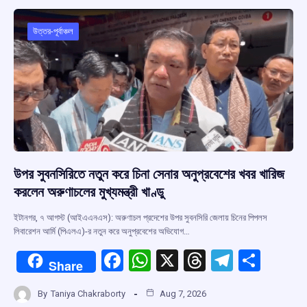
o
A
d
a
o
p
s
m
উত্তর-পূর্বাঞ্চল
k
p
উপর সুবনসিরিতে নতুন করে চিনা সেনার অনুপ্রবেশের খবর খারিজ
করলেন অরুণাচলের মুখ্যমন্ত্রী খাণ্ডু
ইটানগর, ৭ আগস্ট (আইএএনএস): অরুণাচল প্রদেশের উপর সুবনসিরি জেলায় চিনের পিপলস
লিবারেশন আর্মি (পিএলএ)-র নতুন করে অনুপ্রবেশের অভিযোগ…
F
W
X
T
T
S
Share
a
h
hr
el
h
By
Taniya Chakraborty
Aug 7, 2026
ce
at
e
e
ar