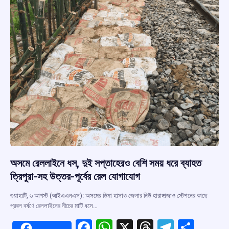
অসমে রেললাইনে ধস, দুই সপ্তাহেরও বেশি সময় ধরে ব্যাহত
ত্রিপুরা-সহ উত্তর-পূর্বের রেল যোগাযোগ
গুয়াহাটি, ৬ আগস্ট (আইএএনএস): অসমের ডিমা হাসাও জেলার নিউ হারাঙ্গাজাও স্টেশনের কাছে
প্রবল বর্ষণে রেললাইনের নীচের মাটি ধসে…
F
W
X
T
T
S