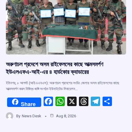
অরুণাচল প্রদেশে অসম রাইফেলসের কাছে আত্মসমর্পণ
ইউএলএফএ-আই-এর ৪ হার্ডকোর ক্যাডারের
ইটানগর, ৮ আগস্ট (আইএএনএস): অরুণাচল প্রদেশের লংডিং জেলায় অসম রাইফেলসের কাছে
আত্মসমর্পণ করল নিষিদ্ধ জঙ্গি সংগঠন ইউনাইটেড লিবারেশন…
F
W
X
T
T
S
Share
a
h
hr
el
h
By
News Desk
Aug 8, 2026
ce
at
e
e
ar
b
s
a
gr
e