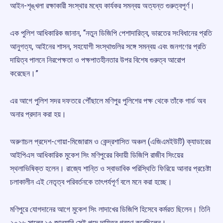
আইন-শৃঙ্খলা রক্ষাকারী সংস্থার মধ্যে কার্যকর সমন্বয় অত্যন্ত গুরুত্বপূর্ণ।
এক পুলিশ আধিকারিক জানান, “নতুন ডিজিপি পেশাদারিত্ব, ভারতের সংবিধানের প্রতি
আনুগত্য, আইনের শাসন, সহযোগী সংস্থাগুলির সঙ্গে সমন্বয় এবং জনগণের প্রতি
দায়িত্ব পালনে নিরপেক্ষতা ও পক্ষপাতহীনতার উপর বিশেষ গুরুত্ব আরোপ
করেছেন।”
এর আগে পুলিশ সদর দফতরে পৌঁছালে মণিপুর পুলিশের পক্ষ থেকে তাঁকে গার্ড অব
অনার প্রদান করা হয়।
অরুণাচল প্রদেশ-গোয়া-মিজোরাম ও কেন্দ্রশাসিত অঞ্চল (এজিএমইউটি) ক্যাডারের
আইপিএস আধিকারিক মুকেশ সিং মণিপুরের বিদায়ী ডিজিপি রাজীব সিংয়ের
স্থলাভিষিক্ত হলেন। রাজ্যে শান্তি ও স্বাভাবিক পরিস্থিতি ফিরিয়ে আনার প্রচেষ্টা
চলাকালীন এই নেতৃত্ব পরিবর্তনকে তাৎপর্যপূর্ণ বলে মনে করা হচ্ছে।
মণিপুরে যোগদানের আগে মুকেশ সিং লাদাখের ডিজিপি হিসেবে কর্মরত ছিলেন। তিনি
২০২৬ সালের ১৫ জানুয়ারি সেই পদে দায়িত্ব গ্রহণ করেছিলেন।