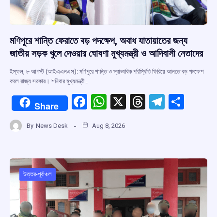
মণিপুরে শান্তি ফেরাতে বড় পদক্ষেপ, অবাধ যাতায়াতের জন্য
জাতীয় সড়ক খুলে দেওয়ার ঘোষণা মুখ্যমন্ত্রী ও আদিবাসী নেতাদের
ইম্ফল, ৮ আগস্ট (আইএএনএস): মণিপুরে শান্তি ও স্বাভাবিক পরিস্থিতি ফিরিয়ে আনতে বড় পদক্ষেপ
করল রাজ্য সরকার। শনিবার মুখ্যমন্ত্রী…
F
W
X
T
T
S
Share
a
h
hr
el
h
By
News Desk
Aug 8, 2026
ce
at
e
e
ar
b
s
a
gr
e
o
A
d
a
o
p
s
m
উত্তর-পূর্বাঞ্চল
k
p