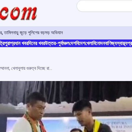
Search
ার, তামিলনাড়ু জুড়ে পুলিশের বড়সড় অভিযান
্রিপুরা
প্রধান খবর
দিনের খবর
উত্তর-পূর্বাঞ্চল
দেশ
বিদেশ
খেলা
বিনোদন
বাণিজ্য
স্বাস্থ্য
প্র
জাতীয় ও আন্তর্জাতিক স্তরে কৃতীদের সম্মাননা, খেলাধুলায় গুরুত্ব দিচ্ছে রাজ্য সরকার: বিকাশ দেববর্মা