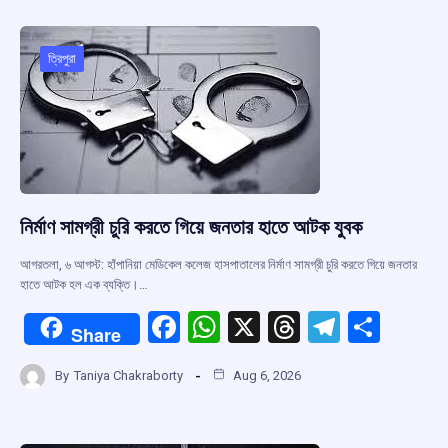
b
s
a
gr
e
o
A
d
a
o
p
s
m
ত্রিপুরা
k
p
নির্মাণ সামগ্রী চুরি করতে গিয়ে জনতার হাতে আটক যুবক
আগরতলা, ৬ আগস্ট: হাঁপানিয়া মেডিকেল কলেজ হাসপাতালের নির্মাণ সামগ্রী চুরি করতে গিয়ে জনতার
হাতে আটক হল এক ব্যক্তি।…
F
W
X
T
T
S
Share
a
h
hr
el
h
By
Taniya Chakraborty
Aug 6, 2026
ce
at
e
e
ar
b
s
a
gr
e