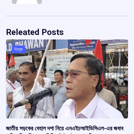
Releated Posts
ত্রিপুরা
জাতীয় সড়কের বেহাল দশা নিয়ে এনএইচআইডিসিএল-এর জবাব