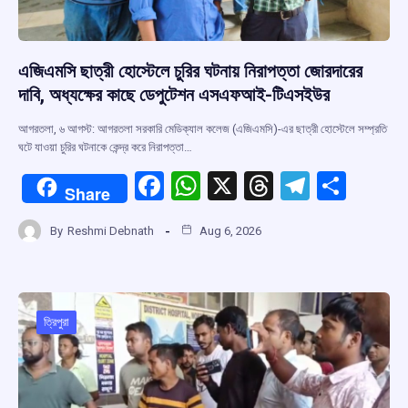
এজিএমসি ছাত্রী হোস্টেলে চুরির ঘটনায় নিরাপত্তা জোরদারের
দাবি, অধ্যক্ষের কাছে ডেপুটেশন এসএফআই-টিএসইউর
আগরতলা, ৬ আগস্ট: আগরতলা সরকারি মেডিক্যাল কলেজ (এজিএমসি)-এর ছাত্রী হোস্টেলে সম্প্রতি
ঘটে যাওয়া চুরির ঘটনাকে কেন্দ্র করে নিরাপত্তা…
F
W
X
T
T
S
Share
a
h
hr
el
h
By
Reshmi Debnath
Aug 6, 2026
ce
at
e
e
ar
b
s
a
gr
e
o
A
d
a
o
p
s
m
ত্রিপুরা
k
p