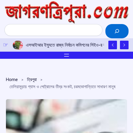
Skip
to
content
Search
এসআইআর ইস্যুতে রাজ্য নির্বাচন কমিশনের সিইও-র কাছে আইপিএফটির ড
Home
ত্রিপুরা
তেলিয়ামুড়ায় গ্যাস ও পেট্রোলের তীব্র সংকট, চরমভোগান্তিতে সাধারণ মানুষ