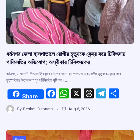
ধর্মনগর জেলা হাসপাতালে রোগীর মৃত্যুকে কেন্দ্র করে চিকিৎসায়
গাফিলতির অভিযোগ; অস্বীকার চিকিৎসকের
ধর্মনগর, ৬ আগস্ট: উত্তর ত্রিপুরার ধর্মনগর জেলা হাসপাতালে এক রোগীর মৃত্যুকে কেন্দ্র করে
বৃহস্পতিবার উত্তেজনাপূর্ণ পরিস্থিতির সৃষ্টি হয়।…
F
W
X
T
T
S
Share
a
h
hr
el
h
By
Reshmi Debnath
Aug 6, 2026
ce
at
e
e
ar
b
s
a
gr
e
o
A
d
a