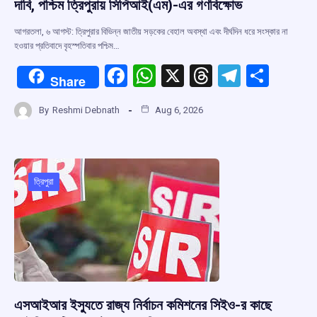
দাবি, পশ্চিম ত্রিপুরায় সিপিআই(এম)-এর গণবিক্ষোভ
আগরতলা, ৬ আগস্ট: ত্রিপুরার বিভিন্ন জাতীয় সড়কের বেহাল অবস্থা এবং দীর্ঘদিন ধরে সংস্কার না
হওয়ার প্রতিবাদে বৃহস্পতিবার পশ্চিম…
F
W
X
T
T
S
Share
a
h
hr
el
h
By
Reshmi Debnath
Aug 6, 2026
ce
at
e
e
ar
b
s
a
gr
e
o
A
d
a
o
p
s
m
ত্রিপুরা
k
p
এসআইআর ইস্যুতে রাজ্য নির্বাচন কমিশনের সিইও-র কাছে