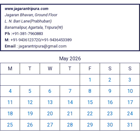
www.jagarantripura.com
Jagaran Bhavan, Ground Floor
L. N. Bari Lane(Prabhubari)
Banamalipur, Agartala, Tripura(W)
Ph :
+91-381-7960883
M:
+91-9436123720/+91-9436453389
Email :
jagarantripura@gmail.com
May 2026
M
T
W
T
F
S
S
1
2
3
4
5
6
7
8
9
10
11
12
13
14
15
16
17
18
19
20
21
22
23
24
25
26
27
28
29
30
31