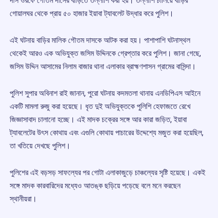
দাস ওরফে গৌতম দাসের বাড়িতে তল্লাশি করা হয়। তল্লাশি চালিয়ে বাড়ির
গোয়ালঘর থেকে প্রায় ৫০ হাজার ইয়াবা ট্যাবলেট উদ্ধার করে পুলিশ।
এই ঘটনায় বাড়ির মালিক গৌতম দাসকে আটক করা হয়। পাশাপাশি ঘটনাস্থল
থেকেই আরও এক অভিযুক্ত জসিম উদ্দিনকে গ্রেপ্তার করে পুলিশ। জানা গেছে,
জসিম উদ্দিন আসামের নিলাম বাজার থানা এলাকার ব্রাহ্মণশাসন গ্রামের বাসিন্দা।
পুলিশ সুপার অবিনাশ রাই জানান, পুরো ঘটনায় কদমতলা থানায় এনডিপিএস আইনে
একটি মামলা রুজু করা হয়েছে। ধৃত দুই অভিযুক্তকে পুলিশি হেফাজতে রেখে
জিজ্ঞাসাবাদ চালানো হচ্ছে। এই মাদক চক্রের সঙ্গে আর কারা জড়িত, ইয়াবা
ট্যাবলেটের উৎস কোথায় এবং এগুলি কোথায় পাচারের উদ্দেশ্যে মজুত করা হয়েছিল,
তা খতিয়ে দেখছে পুলিশ।
পুলিশের এই বড়সড় সাফল্যের পর গোটা এলাকাজুড়ে চাঞ্চল্যের সৃষ্টি হয়েছে। একই
সঙ্গে মাদক কারবারিদের মধ্যেও আতঙ্ক ছড়িয়ে পড়েছে বলে মনে করছেন
স্থানীয়রা।