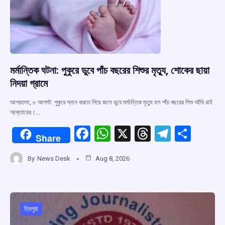
k
p
মর্মান্তিক ঘটনা: পুকুরে ডুবে পাঁচ বছরের শিশুর মৃত্যু, শোকের ছায়া
নিদয়া গ্রামে
আগরতলা, ৮ আগস্ট: পুকুরে স্নান করতে গিয়ে জলে ডুবে মর্মান্তিক মৃত্যু হল পাঁচ বছরের শিশু আঁখি রাই
আক্তারের।…
F
W
X
T
T
S
Share
a
h
hr
el
h
By
News Desk
Aug 8, 2026
ce
at
e
e
ar
b
s
a
gr
e
o
A
d
a
o
p
s
m
ত্রিপুরা