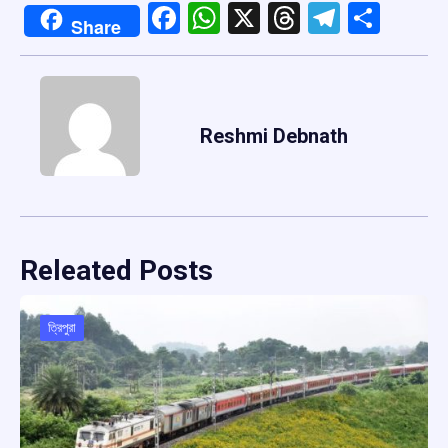
Facebook
WhatsApp
X
Threads
Telegr
Shar
Share
Reshmi Debnath
Releated Posts
ত্রিপুরা