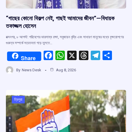
“গাছের কোনো বিকল্প নেই, গাছই আমাদের জীবন”—বিধায়ক
তফাজ্জল হোসেন
বক্সনগর, ৮ আগস্ট: পরিবেশের ভারসাম্য রক্ষা, সবুজায়ন বৃদ্ধি এবং সাধারণ মানুষের মধ্যে বৃক্ষরোপণের
গুরুত্ব সম্পর্কে সচেতনতা গড়ে তুলতে…
F
W
X
T
T
S
Share
a
h
hr
el
h
By
News Desk
Aug 8, 2026
ce
at
e
e
ar
b
s
a
gr
e
o
A
d
a
o
p
s
m
ত্রিপুরা
k
p