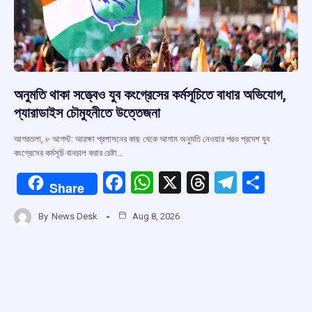
অনুমতি থাকা সত্ত্বেও যুব কংগ্রেসের কর্মসূচিতে বাধার অভিযোগ,
প্যারাডাইস চৌমুহনীতে উত্তেজনা
আগরতলা, ৮ আগস্ট: আরক্ষা প্রশাসনের কাছ থেকে আগাম অনুমতি নেওয়ার পরও প্রদেশ যুব
কংগ্রেসের কর্মসূচি বানচাল করার চেষ্টা…
F
W
X
T
T
S
Share
a
h
hr
el
h
By
News Desk
Aug 8, 2026
ce
at
e
e
ar
b
s
a
gr
e
o
A
d
a
o
p
s
m