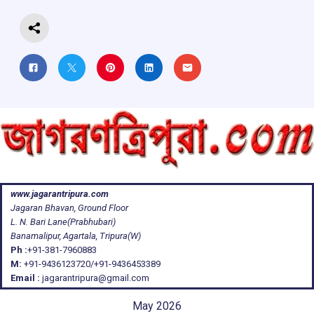
k
p
www.jagarantripura.com
Jagaran Bhavan, Ground Floor
L. N. Bari Lane(Prabhubari)
Banamalipur, Agartala, Tripura(W)
Ph :
+91-381-7960883
M:
+91-9436123720/+91-9436453389
Email :
jagarantripura@gmail.com
May 2026