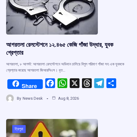
k
p
আগরতলা রেলস্টেশনে ১২.৪৬৫ কেজি গাঁজা উদ্ধার, যুবক
গ্রেপ্তার
আগরতলা, ৮ আগস্ট: আগরতলা রেলস্টেশনে অভিযান চালিয়ে বিপুল পরিমাণ গাঁজা সহ এক যুবককে
গ্রেপ্তার করেছে আগরতলা জিআরপিএস। ধৃত…
F
W
X
T
T
S
Share
a
h
hr
el
h
By
News Desk
Aug 8, 2026
ce
at
e
e
ar
b
s
a
gr
e
o
A
d
a
o
p
s
m
ত্রিপুরা