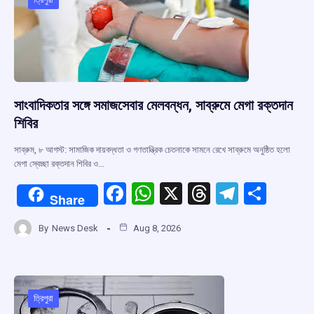
o
p
s
m
k
p
সাংবাদিকতার সঙ্গে সমাজসেবার মেলবন্ধন, সাব্রুমে মেগা রক্তদান
শিবির
সাব্রুম, ৮ আগস্ট: সামাজিক দায়বদ্ধতা ও গণতান্ত্রিক চেতনাকে সামনে রেখে সাব্রুমে অনুষ্ঠিত হলো
মেগা স্বেচ্ছা রক্তদান শিবির ও…
F
W
X
T
T
S
Share
a
h
hr
el
h
By
News Desk
Aug 8, 2026
ce
at
e
e
ar
b
s
a
gr
e
o
A
d
a
o
p
s
m
ত্রিপুরা