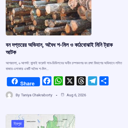
k
p
বন দপ্তরের অভিযান, অবৈধ শ-মিল ও কাঠবোঝাই মিনি ট্রাক
আটক
আগরতলা, ৬ আগস্ট: মান্দাই ফরেস্ট সাব-ডিভিশনের অধীন চম্পকনগর বন রক্ষা বিভাগের অভিযানে ললিত
বাজার এলাকায় একটি অবৈধ শ-মিল…
F
W
X
T
T
S
Share
a
h
hr
el
h
By
Taniya Chakraborty
Aug 6, 2026
ce
at
e
e
ar
b
s
a
gr
e
o
A
d
a
o
p
s
m
ত্রিপুরা