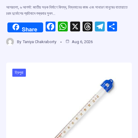
আগরতলা, ৬ আগস্ট: জাতীয় সড়ক নির্মাণে বিলম্ব, নিম্নমানের কাজ এবং সাধারণ মানুষের যাতায়াতে
চরম দুর্ভোগের প্রতিবাদে শুক্রবার সুবল…
F
W
X
T
T
S
Share
a
h
hr
el
h
By
Taniya Chakraborty
Aug 6, 2026
ce
at
e
e
ar
b
s
a
gr
e
o
A
d
a
o
p
s
m
ত্রিপুরা
k
p