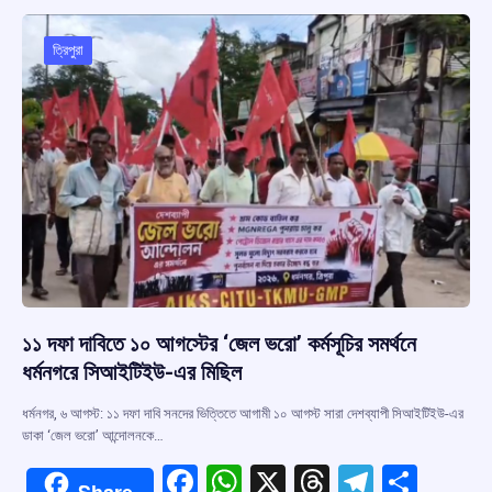
o
A
d
a
o
p
s
m
ত্রিপুরা
k
p
১১ দফা দাবিতে ১০ আগস্টের ‘জেল ভরো’ কর্মসূচির সমর্থনে
ধর্মনগরে সিআইটিইউ-এর মিছিল
ধর্মনগর, ৬ আগস্ট: ১১ দফা দাবি সনদের ভিত্তিতে আগামী ১০ আগস্ট সারা দেশব্যাপী সিআইটিইউ-এর
ডাকা ‘জেল ভরো’ আন্দোলনকে…
F
W
X
T
T
S
Share