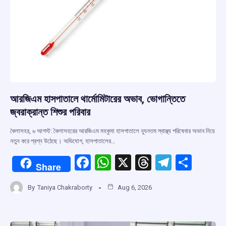
আরজিএম হাসপাতালে থার্মোমিটারের অভাব, ভোগান্তিতে
জ্বরাক্রান্ত শিশুর পরিবার
কৈলাসহর, ৬ আগস্ট: কৈলাসহরের আরজিএম মহকুমা হাসপাতালে ন্যূনতম স্বাস্থ্য পরিষেবার অভাব নিয়ে
নতুন করে প্রশ্ন উঠেছে। অভিযোগ, হাসপাতালের…
F
W
X
T
T
S
Share
a
h
hr
el
h
By
Taniya Chakraborty
Aug 6, 2026
ce
at
e
e
ar
b
s
a
gr
e