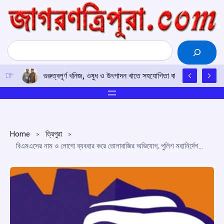
Skip
to
content
Search
গুরুত্বপূর্ণ খনিজ, ওষুধ ও উৎপাদন খাতে সহযোগিতা বাড়াতে সম্মত ভারত-
Home
ত্রিপুরা
বিএমএসের নাম ও লোগো ব্যবহার করে তোলাবাজির অভিযোগ, পুলিশ মহানির্দেশকের দ্বারস্থ সংগঠন