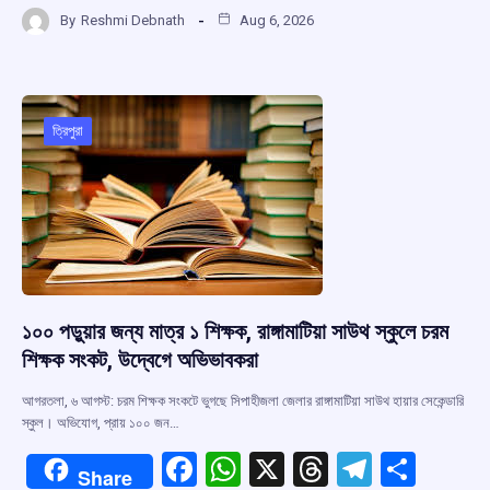
a
h
hr
el
h
By
Reshmi Debnath
Aug 6, 2026
ce
at
e
e
ar
b
s
a
gr
e
o
A
d
a
o
p
s
m
ত্রিপুরা
k
p
১০০ পড়ুয়ার জন্য মাত্র ১ শিক্ষক, রাঙ্গামাটিয়া সাউথ স্কুলে চরম
শিক্ষক সংকট, উদ্বেগে অভিভাবকরা
আগরতলা, ৬ আগস্ট: চরম শিক্ষক সংকটে ভুগছে সিপাহীজলা জেলার রাঙ্গামাটিয়া সাউথ হায়ার সেকেন্ডারি
স্কুল। অভিযোগ, প্রায় ১০০ জন…
F
W
X
T
T
S
Share