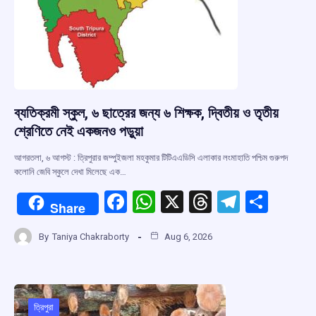
ব্যতিক্রমী স্কুল, ৬ ছাত্রের জন্য ৬ শিক্ষক, দ্বিতীয় ও তৃতীয়
শ্রেণিতে নেই একজনও পড়ুয়া
আগরতলা, ৬ আগস্ট : ত্রিপুরার জম্পুইজলা মহকুমার টিটিএএডিসি এলাকার লংমাহাতি পশ্চিম গুরুপদ
কলোনি জেবি স্কুলে দেখা মিলেছে এক…
F
W
X
T
T
S
Share
a
h
hr
el
h
By
Taniya Chakraborty
Aug 6, 2026
ce
at
e
e
ar
b
s
a
gr
e
o
A
d
a
o
p
s
m
ত্রিপুরা