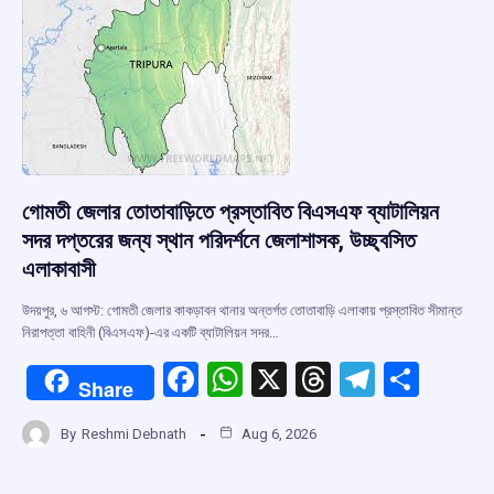
k
p
গোমতী জেলার তোতাবাড়িতে প্রস্তাবিত বিএসএফ ব্যাটালিয়ন
সদর দপ্তরের জন্য স্থান পরিদর্শনে জেলাশাসক, উচ্ছ্বসিত
এলাকাবাসী
উদয়পুর, ৬ আগস্ট: গোমতী জেলার কাকড়াবন থানার অন্তর্গত তোতাবাড়ি এলাকায় প্রস্তাবিত সীমান্ত
নিরাপত্তা বাহিনী (বিএসএফ)-এর একটি ব্যাটালিয়ন সদর…
F
W
X
T
T
S
Share
a
h
hr
el
h
By
Reshmi Debnath
Aug 6, 2026
ce
at
e
e
ar
b
s
a
gr
e