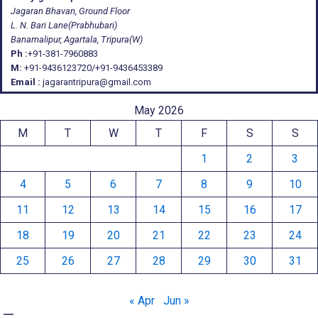
Jagaran Bhavan, Ground Floor
L. N. Bari Lane(Prabhubari)
Banamalipur, Agartala, Tripura(W)
Ph :
+91-381-7960883
M:
+91-9436123720/+91-9436453389
Email :
jagarantripura@gmail.com
May 2026
M
T
W
T
F
S
S
1
2
3
4
5
6
7
8
9
10
11
12
13
14
15
16
17
18
19
20
21
22
23
24
25
26
27
28
29
30
31
« Apr
Jun »