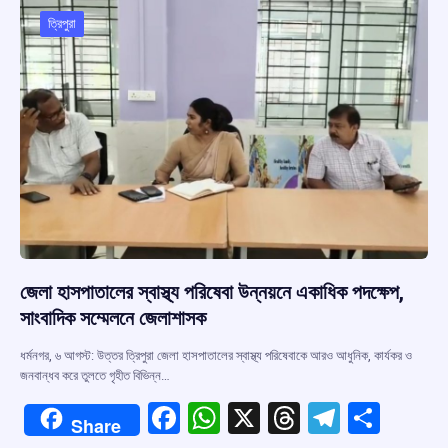
o
A
d
a
o
p
s
m
ত্রিপুরা
k
p
জেলা হাসপাতালের স্বাস্থ্য পরিষেবা উন্নয়নে একাধিক পদক্ষেপ,
সাংবাদিক সম্মেলনে জেলাশাসক
ধর্মনগর, ৬ আগস্ট: উত্তর ত্রিপুরা জেলা হাসপাতালের স্বাস্থ্য পরিষেবাকে আরও আধুনিক, কার্যকর ও
জনবান্ধব করে তুলতে গৃহীত বিভিন্ন…
F
W
X
T
T
S
Share