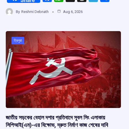
a
h
hr
el
h
By
Reshmi Debnath
Aug 6, 2026
ce
at
e
e
ar
b
s
a
gr
e
o
A
d
a
o
p
s
m
ত্রিপুরা
k
p
জাতীয় সড়কের বেহাল দশার প্রতিবাদে সুবল সিং এলাকায়
সিপিআই(এম)-এর বিক্ষোভ, দ্রুত নির্মাণ কাজ শেষের দাবি