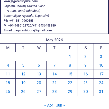
www.jagarantripura.com
Jagaran Bhavan, Ground Floor
L. N. Bari Lane(Prabhubari)
Banamalipur, Agartala, Tripura(W)
Ph :
+91-381-7960883
M:
+91-9436123720/+91-9436453389
Email :
jagarantripura@gmail.com
May 2026
M
T
W
T
F
S
S
1
2
3
4
5
6
7
8
9
10
11
12
13
14
15
16
17
18
19
20
21
22
23
24
25
26
27
28
29
30
31
« Apr
Jun »