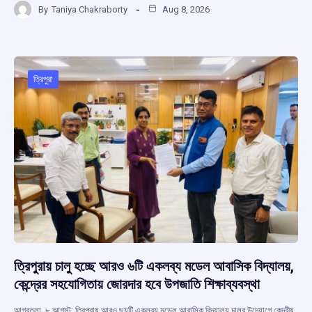
By
Taniya Chakraborty
Aug 8, 2026
ce
at
e
e
ar
b
s
a
gr
e
o
A
d
a
o
p
s
m
ত্রিপুরা
k
p
ত্রিপুরায় চালু হচ্ছে আরও ৬টি একলব্য মডেল আবাসিক বিদ্যালয়,
কেন্দ্রের সহযোগিতায় জোরদার হবে উপজাতি শিক্ষাব্যবস্থা
আগরতলা, ৮ আগস্ট: ত্রিপুরায় আরও ছয়টি একলব্য মডেল আবাসিক বিদ্যালয় চালুর উদ্যোগে কেন্দ্রীয়