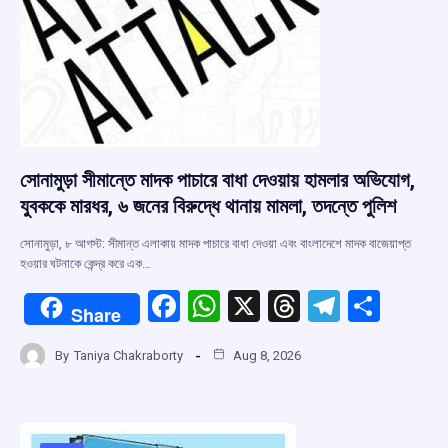
সোনামুড়া সীমান্তে মাদক পাচারে বাধা দেওয়ায় হামলার অভিযোগ,
যুবককে মারধর, ৬ জনের বিরুদ্ধে থানায় মামলা, তদন্তে পুলিশ
সোনামুড়া, ৮ আগস্ট: সীমান্ত এলাকায় মাদক পাচারে বাধা দেওয়া এবং বাংলাদেশে মাদক বাজেয়াপ্ত
হওয়ার ঘটনাকে কেন্দ্র করে এক…
F
W
X
T
T
S
Share
a
h
hr
el
h
By
Taniya Chakraborty
Aug 8, 2026
ce
at
e
e
ar
b
s
a
gr
e
o
A
d
a