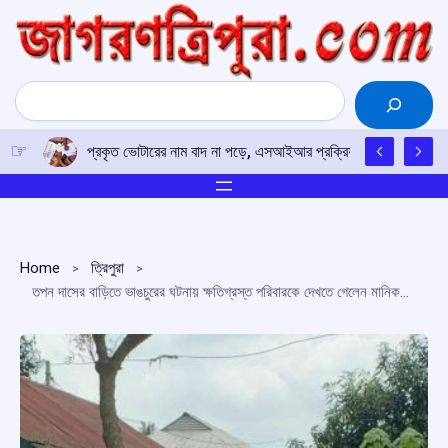
Skip
to
content
Search
প্রকৃত ভোটারের নাম বাদ না পড়ে, এসআইআর প্রক্রিয়ায় সতর্কতার আহ্ব
Home
ত্রিপুরা
তপন দাসের বাড়িতে ভাঙচুরের ঘটনায় ক্ষতিগ্রস্ত পরিবারকে দেখতে গেলেন মানিক সরকার