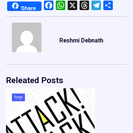
Facebook
WhatsApp
X
Threads
Telegr
Shar
Share
Reshmi Debnath
Releated Posts
ত্রিপুরা