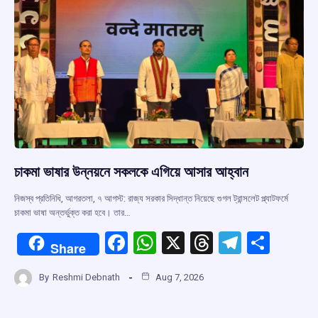
k
p
চাকমা ভাষার উন্নয়নে সকলকে এগিয়ে আসার আহ্বান
নিজস্ব প্রতিনিধি, আগরতলা, ৭ আগস্ট: রাজ্য সরকার সিদ্ধান্ত নিয়েছে গুগল ট্রান্সলেট প্ল্যাটফর্মে
চাকমা ভাষা অন্তর্ভুক্ত করা হবে। তার…
F
W
X
T
T
S
Share
a
h
hr
el
h
By
Reshmi Debnath
Aug 7, 2026
ce
at
e
e
ar
b
s
a
gr
e