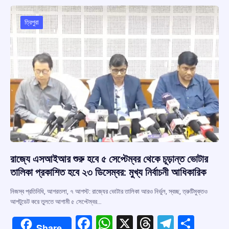
o
A
d
a
o
p
s
m
ত্রিপুরা
k
p
রাজ্যে এসআইআর শুরু হবে ৫ সেপ্টেম্বর থেকে চূড়ান্ত ভোটার
তালিকা প্রকাশিত হবে ২৩ ডিসেম্বর: মুখ্য নির্বাচনী আধিকারিক
নিজস্ব প্রতিনিধি, আগরতলা, ৭ আগস্ট: রাজ্যের ভোটার তালিকা আরও নির্ভুল, স্বচ্ছ, ত্রুটিমুক্তও
আপটুডেট করে তুলতে আগামী ৫ সেপ্টেম্বর…
F
W
X
T
T
S
Share