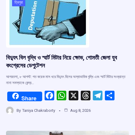
o
p
s
m
ত্রিপুরা
k
p
বিদ্যুৎ বিল বৃদ্ধি ও স্মার্ট মিটার নিয়ে ক্ষোভ, গোমতী জেলা যুব
কংগ্রেসের ডেপুটেশন
আগরতলা, ৮ আগস্ট: গত কয়েক মাস ধরে বিদ্যুৎ বিলের অস্বাভাবিক বৃদ্ধি এবং স্মার্ট মিটার সংক্রান্ত
নানা সমস্যাকে কেন্দ্র…
F
W
X
T
T
S
Share
a
h
hr
el
h
By
Taniya Chakraborty
Aug 8, 2026
ce
at
e
e
ar
b
s
a
gr
e
o
A
d
a