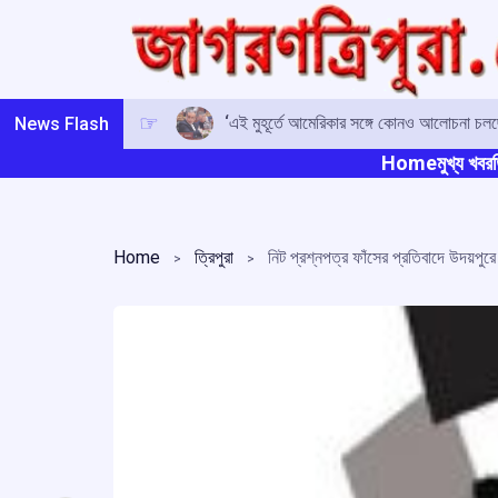
Skip
to
content
‘এই মুহূর্তে আমেরিকার সঙ্গে কোনও আলোচনা চলছে 
News Flash
Home
মুখ্য খবর
ত
Home
ত্রিপুরা
নিট প্রশ্নপত্র ফাঁসের প্রতিবাদে উদয়পুরে