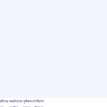
বর
দিনের খবর
উত্তর-পূর্বাঞ্চল
দেশ
বিদেশ