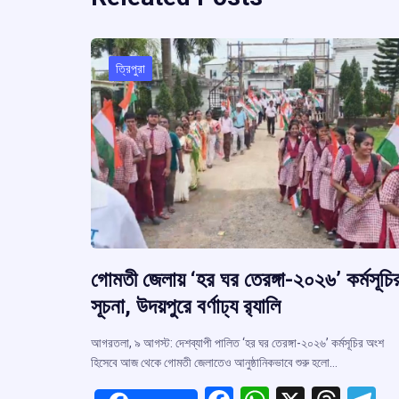
ত্রিপুরা
গোমতী জেলায় ‘হর ঘর তেরঙ্গা-২০২৬’ কর্মসূচি
সূচনা, উদয়পুরে বর্ণাঢ্য র‍্যালি
আগরতলা, ৯ আগস্ট: দেশব্যাপী পালিত ‘হর ঘর তেরঙ্গা-২০২৬’ কর্মসূচির অংশ
হিসেবে আজ থেকে গোমতী জেলাতেও আনুষ্ঠানিকভাবে শুরু হলো…