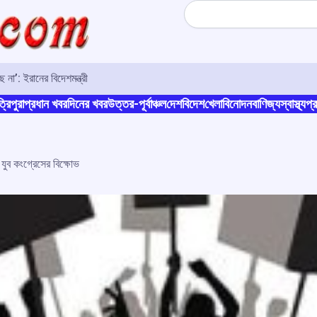
Search
না’: ইরানের বিদেশমন্ত্রী
্রিপুরা
প্রধান খবর
দিনের খবর
উত্তর-পূর্বাঞ্চল
দেশ
বিদেশ
খেলা
বিনোদন
বাণিজ্য
স্বাস্থ্য
প্র
 যুব কংগ্রেসের বিক্ষোভ