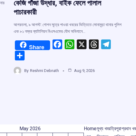
কেজি গাঁজা উদ্ধার, বাইক ফেলে পালাল
ানার
পাচারকারী
আগরতলা, ৯ আগস্ট: গোপন সূত্রে পাওয়া খবরের ভিত্তিতে সোনামুড়া থানার পুলিশ
এবং ৮১ নম্বর ব্যাটালিয়ন বিএসএফের যৌথ অভিযানে…
F
W
X
T
T
Share
r
a
h
hr
el
S
ce
at
e
e
h
m
b
s
a
gr
By
Reshmi Debnath
Aug 9, 2026
ar
o
A
d
a
e
o
p
s
m
k
p
May 2026
Home
মুখ্য খবর
ত্রিপুরা
প্রধান খ