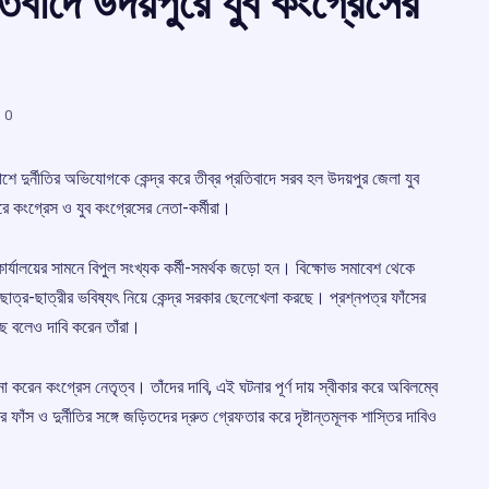
তিবাদে উদয়পুরে যুব কংগ্রেসের
0
াশে দুর্নীতির অভিযোগকে কেন্দ্র করে তীব্র প্রতিবাদে সরব হল উদয়পুর জেলা যুব
ে কংগ্রেস ও যুব কংগ্রেসের নেতা-কর্মীরা।
্যালয়ের সামনে বিপুল সংখ্যক কর্মী-সমর্থক জড়ো হন। বিক্ষোভ সমাবেশ থেকে
ছাত্র-ছাত্রীর ভবিষ্যৎ নিয়ে কেন্দ্র সরকার ছেলেখেলা করছে। প্রশ্নপত্র ফাঁসের
ছে বলেও দাবি করেন তাঁরা।
লোচনা করেন কংগ্রেস নেতৃত্ব। তাঁদের দাবি, এই ঘটনার পূর্ণ দায় স্বীকার করে অবিলম্বে
্র ফাঁস ও দুর্নীতির সঙ্গে জড়িতদের দ্রুত গ্রেফতার করে দৃষ্টান্তমূলক শাস্তির দাবিও