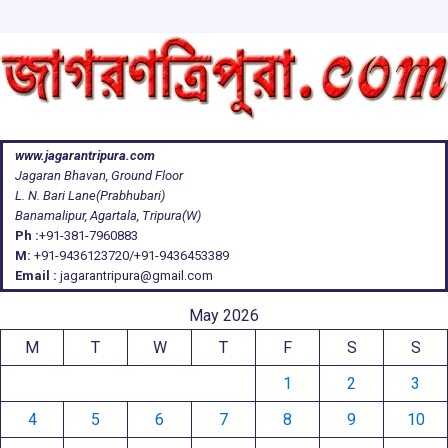
www.jagarantripura.com
Jagaran Bhavan, Ground Floor
L. N. Bari Lane(Prabhubari)
Banamalipur, Agartala, Tripura(W)
Ph :
+91-381-7960883
M:
+91-9436123720/+91-9436453389
Email :
jagarantripura@gmail.com
May 2026
M
T
W
T
F
S
S
1
2
3
4
5
6
7
8
9
10