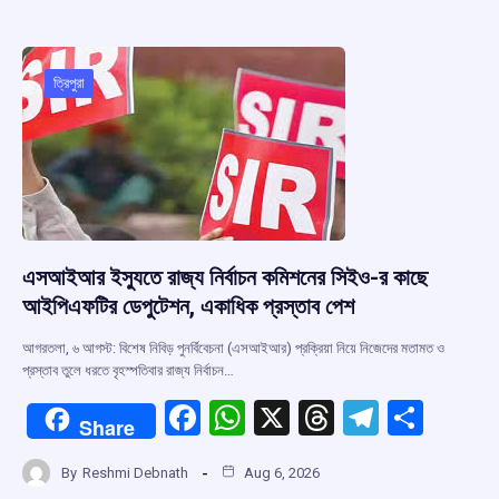
b
s
a
gr
e
o
A
d
a
o
p
s
m
ত্রিপুরা
k
p
এসআইআর ইস্যুতে রাজ্য নির্বাচন কমিশনের সিইও-র কাছে
আইপিএফটির ডেপুটেশন, একাধিক প্রস্তাব পেশ
আগরতলা, ৬ আগস্ট: বিশেষ নিবিড় পুনর্বিবেচনা (এসআইআর) প্রক্রিয়া নিয়ে নিজেদের মতামত ও
প্রস্তাব তুলে ধরতে বৃহস্পতিবার রাজ্য নির্বাচন…
F
W
X
T
T
S
Share
a
h
hr
el
h
By
Reshmi Debnath
Aug 6, 2026
ce
at
e
e
ar