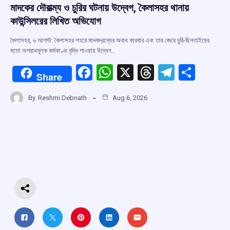
মাদকের দৌরাত্ম্য ও চুরির ঘটনায় উদ্বেগ, কৈলাসহর থানায়
কাউন্সিলরের লিখিত অভিযোগ
কৈলাসহর, ৬ আগস্ট: কৈলাসহর শহরে মাদকদ্রব্যের অবাধ কারবার এবং তার জেরে চুরি-ছিনতাইয়ের
মতো অপরাধমূলক কর্মকাণ্ড বৃদ্ধি পাওয়ায় উদ্বেগ…
F
W
X
T
T
S
Share
a
h
hr
el
h
By
Reshmi Debnath
Aug 6, 2026
ce
at
e
e
ar
b
s
a
gr
e
o
A
d
a
o
p
s
m
k
p