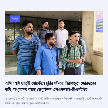
b
s
a
gr
e
o
A
d
a
o
p
s
m
ত্রিপুরা
k
p
এজিএমসি ছাত্রী হোস্টেলে চুরির ঘটনায় নিরাপত্তা জোরদারের
দাবি, অধ্যক্ষের কাছে ডেপুটেশন এসএফআই-টিএসইউর
আগরতলা, ৬ আগস্ট: আগরতলা সরকারি মেডিক্যাল কলেজ (এজিএমসি)-এর ছাত্রী হোস্টেলে সম্প্রতি
ঘটে যাওয়া চুরির ঘটনাকে কেন্দ্র করে নিরাপত্তা…