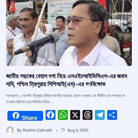
k
p
জাতীয় সড়কের বেহাল দশা নিয়ে এনএইচআইডিসিএল-এর জবাব
দাবি, পশ্চিম ত্রিপুরায় সিপিআই(এম)-এর গণবিক্ষোভ
আগরতলা, ৬ আগস্ট: ত্রিপুরার বিভিন্ন জাতীয় সড়কের বেহাল অবস্থা এবং দীর্ঘদিন ধরে সংস্কার না
হওয়ার প্রতিবাদে বৃহস্পতিবার পশ্চিম…
F
W
X
T
T
S
Share
a
h
hr
el
h
By
Reshmi Debnath
Aug 6, 2026
ce
at
e
e
ar