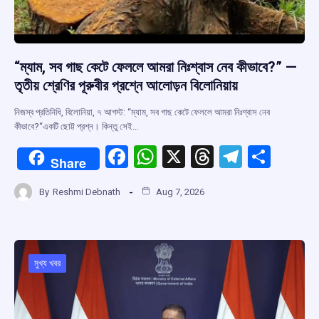
“ম্যাম, সব গাছ কেটে ফেললে আমরা নিঃশ্বাস নেব কীভাবে?” —
তৃতীয় শ্রেণির পূরুবীর প্রশ্নে আলোড়ন বিলোনিয়ায়
নিজস্ব প্রতিনিধি, বিলোনিয়া, ৭ আগস্ট: “ম্যাম, সব গাছ কেটে ফেললে আমরা নিঃশ্বাস নেব
কীভাবে?“একটি ছোট্ট প্রশ্ন। কিন্তু সেই…
F
W
X
T
T
S
Share
a
h
hr
el
h
By
Reshmi Debnath
Aug 7, 2026
ce
at
e
e
ar
b
s
a
gr
e
o
A
d
a
o
p
s
m
মুখ্য খবর
k
p