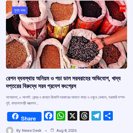
o
A
d
a
o
p
s
m
মুখ্য খবর
k
p
রেশন ব্যবস্থায় অনিয়ম ও পচা ডাল সরবরাহের অভিযোগ, খাদ্য
দপ্তরের বিরুদ্ধে সরব প্রদেশ কংগ্রেস
আগরতলা, ৮ আগস্ট: কেন্দ্র ও রাজ্যে বিজেপি সরকারের আমলে খাদ্য ও ওষুধে ভেজাল, সরকারি সম্পদ
লুট, খাদ্যসামগ্রী আত্মসাৎ…
F
W
X
T
T
S
Share
a
h
hr
el
h
By
News Desk
Aug 8, 2026