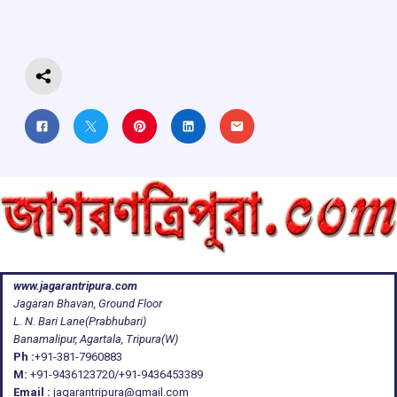
o
p
s
m
k
p
www.jagarantripura.com
Jagaran Bhavan, Ground Floor
L. N. Bari Lane(Prabhubari)
Banamalipur, Agartala, Tripura(W)
Ph :
+91-381-7960883
M:
+91-9436123720/+91-9436453389
Email :
jagarantripura@gmail.com