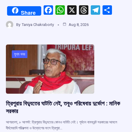
F
W
X
T
T
S
Share
a
h
hr
el
h
By
Taniya Chakraborty
Aug 8, 2026
ce
at
e
e
ar
b
s
a
gr
e
o
A
d
a
o
p
s
m
মুখ্য খবর
k
p
ত্রিপুরায় বিদ্যুতের ঘাটতি নেই, তবুও পরিষেবায় দুর্ভোগ : মানিক
সরকার
আগরতলা, ৮ আগস্ট: ত্রিপুরায় বিদ্যুতের কোনও ঘাটতি নেই। পূর্বতন বামফ্রন্ট সরকারের আমলে
দীর্ঘমেয়াদি পরিকল্পনা ও উদ্যোগের ফলে ত্রিপুরা…