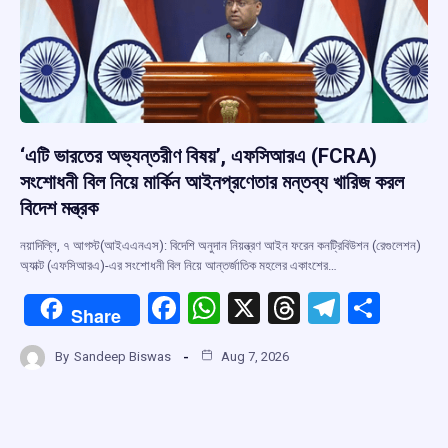
‘এটি ভারতের অভ্যন্তরীণ বিষয়’, এফসিআরএ (FCRA)
সংশোধনী বিল নিয়ে মার্কিন আইনপ্রণেতার মন্তব্য খারিজ করল
বিদেশ মন্ত্রক
নয়াদিল্লি, ৭ আগস্ট(আইএএনএস): বিদেশি অনুদান নিয়ন্ত্রণ আইন ফরেন কনট্রিবিউশন (রেগুলেশন)
অ্যাক্ট (এফসিআরএ)-এর সংশোধনী বিল নিয়ে আন্তর্জাতিক মহলের একাংশের…
F
W
X
T
T
S
Share
a
h
hr
el
h
By
Sandeep Biswas
Aug 7, 2026
ce
at
e
e
ar
b
s
a
gr
e
o
A
d
a