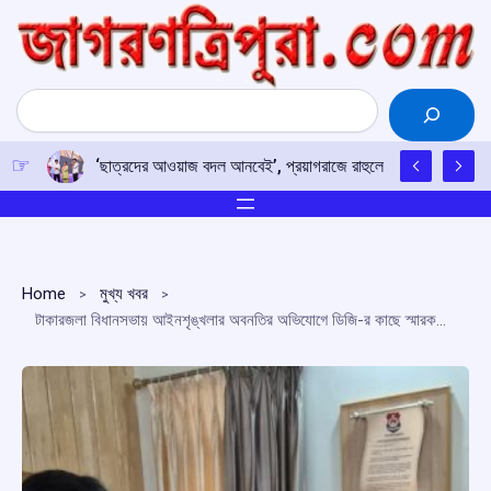
Skip
to
content
Search
‘ছাত্রদের আওয়াজ বদল আনবেই’, প্রয়াগরাজে রাহুলের হুঙ্কার
Home
মুখ্য খবর
টাকারজলা বিধানসভায় আইনশৃঙ্খলার অবনতির অভিযোগে ডিজি-র কাছে স্মারকলিপি প্রদান