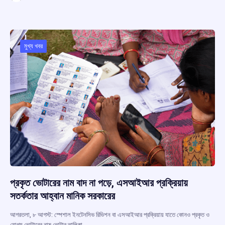
ce
at
e
e
ar
b
s
a
gr
e
o
A
d
a
o
p
s
m
মুখ্য খবর
k
p
প্রকৃত ভোটারের নাম বাদ না পড়ে, এসআইআর প্রক্রিয়ায়
সতর্কতার আহ্বান মানিক সরকারের
আগরতলা, ৮ আগস্ট: স্পেশাল ইনটেনসিভ রিভিশন বা এসআইআর প্রক্রিয়ায় যাতে কোনও প্রকৃত ও
যোগ্য ভোটারের নাম ভোটার তালিকা…