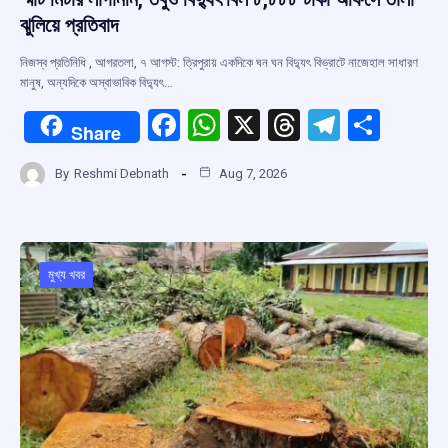
ঝুলিয়ে প্রতিবাদ
নিজস্ব প্রতিনিধি , আগরতলা, ৭ আগস্ট: ত্রিপুরায় একদিকে ঘন ঘন বিদ্যুৎ বিভ্রাটে নাজেহাল সাধারণ
মানুষ, অন্যদিকে অস্বাভাবিক বিদ্যুৎ…
F
W
X
T
T
S
Share
a
h
hr
el
h
By
Reshmi Debnath
Aug 7, 2026
ce
at
e
e
ar
b
s
a
gr
e
o
A
d
a
o
p
s
m
মুখ্য খবর
k
p