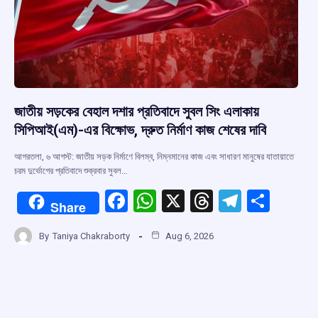
জাতীয় সড়কের বেহাল দশার প্রতিবাদে সুবল সিং এলাকায়
সিপিআই(এম)-এর বিক্ষোভ, দ্রুত নির্মাণ কাজ শেষের দাবি
আগরতলা, ৬ আগস্ট: জাতীয় সড়ক নির্মাণে বিলম্ব, নিম্নমানের কাজ এবং সাধারণ মানুষের যাতায়াতে
চরম দুর্ভোগের প্রতিবাদে শুক্রবার সুবল…
F
W
X
T
T
S
Share
a
h
hr
el
h
By
Taniya Chakraborty
Aug 6, 2026
ce
at
e
e
ar
b
s
a
gr
e
o
A
d
a
o
p
s
m