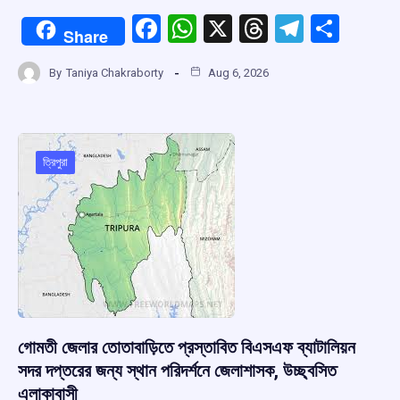
F
W
X
T
T
S
Share
a
h
hr
el
h
By
Taniya Chakraborty
Aug 6, 2026
ce
at
e
e
ar
b
s
a
gr
e
o
A
d
a
o
p
s
m
ত্রিপুরা
k
p
গোমতী জেলার তোতাবাড়িতে প্রস্তাবিত বিএসএফ ব্যাটালিয়ন
সদর দপ্তরের জন্য স্থান পরিদর্শনে জেলাশাসক, উচ্ছ্বসিত
এলাকাবাসী