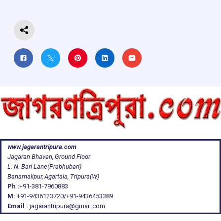
k
p
www.jagarantripura.com
Jagaran Bhavan, Ground Floor
L. N. Bari Lane(Prabhubari)
Banamalipur, Agartala, Tripura(W)
Ph :
+91-381-7960883
M:
+91-9436123720/+91-9436453389
Email :
jagarantripura@gmail.com