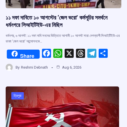
১১ দফা দাবিতে ১০ আগস্টের ‘জেল ভরো’ কর্মসূচির সমর্থনে
ধর্মনগরে সিআইটিইউ-এর মিছিল
ধর্মনগর, ৬ আগস্ট: ১১ দফা দাবি সনদের ভিত্তিতে আগামী ১০ আগস্ট সারা দেশব্যাপী সিআইটিইউ-এর
ডাকা ‘জেল ভরো’ আন্দোলনকে…
F
W
X
T
T
S
Share
a
h
hr
el
h
By
Reshmi Debnath
Aug 6, 2026
ce
at
e
e
ar
b
s
a
gr
e
o
A
d
a
o
p
s
m
ত্রিপুরা
k
p