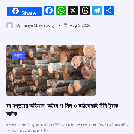
F
W
X
T
T
S
Share
a
h
hr
el
h
By
Taniya Chakraborty
Aug 6, 2026
ce
at
e
e
ar
b
s
a
gr
e
o
A
d
a
o
p
s
m
ত্রিপুরা
k
p
বন দপ্তরের অভিযান, অবৈধ শ-মিল ও কাঠবোঝাই মিনি ট্রাক
আটক
আগরতলা, ৬ আগস্ট: মান্দাই ফরেস্ট সাব-ডিভিশনের অধীন চম্পকনগর বন রক্ষা বিভাগের অভিযানে ললিত
বাজার এলাকায় একটি অবৈধ শ-মিল…