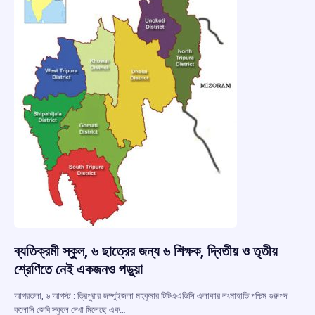
ব্যতিক্রমী স্কুল, ৬ ছাত্রের জন্য ৬ শিক্ষক, দ্বিতীয় ও তৃতীয়
শ্রেণিতে নেই একজনও পড়ুয়া
আগরতলা, ৬ আগস্ট : ত্রিপুরার জম্পুইজলা মহকুমার টিটিএএডিসি এলাকার লংমাহাতি পশ্চিম গুরুপদ
কলোনি জেবি স্কুলে দেখা মিলেছে এক…