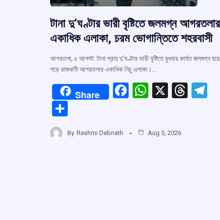
টানা দু’ঘণ্টার ভারী বৃষ্টিতে জলমগ্ন আগরতলার
একাধিক এলাকা, চরম ভোগান্তিতে শহরবাসী
আগরতলা, ৫ আগস্ট: টানা প্রায় দু’ঘণ্টার ভারী বৃষ্টিতে বুধবার কার্যত জলমগ্ন হয়ে
পড়ে রাজধানী আগরতলার একাধিক নিচু এলাকা।…
F
W
X
T
T
Share
a
h
hr
el
S
ce
at
e
e
h
b
s
a
g
By
Reshmi Debnath
Aug 5, 2026
ar
o
A
d
a
e
o
p
s
k
p