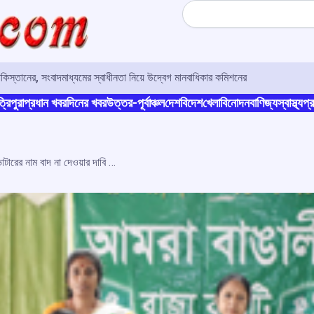
Search
াকিস্তানের, সংবাদমাধ্যমের স্বাধীনতা নিয়ে উদ্বেগ মানবাধিকার কমিশনের
্রিপুরা
প্রধান খবর
দিনের খবর
উত্তর-পূর্বাঞ্চল
দেশ
বিদেশ
খেলা
বিনোদন
বাণিজ্য
স্বাস্থ্য
প্র
এস আই আর নিয়ে উদ্বেগ প্রকাশ, বৈধ ভোটারের নাম বাদ না দেওয়ার দাবি আমরা বাঙালীর