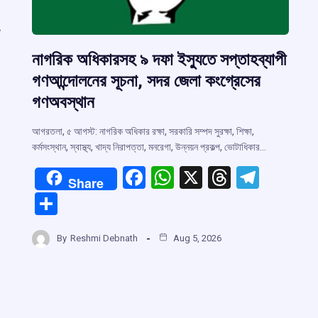
নাগরিক অধিকারসহ ৯ দফা ইস্যুতে সপ্তাহব্যাপী
গণআন্দোলনের সূচনা, সদর জেলা কংগ্রেসের
গণঅবস্থান
আগরতলা, ৫ আগস্ট: নাগরিক অধিকার রক্ষা, সরকারি সম্পদ সুরক্ষা, শিক্ষা,
কর্মসংস্থান, স্বাস্থ্য, খাদ্য নিরাপত্তা, মনরেগা, উন্নয়ন প্রকল্প, ভোটাধিকার…
F
W
X
T
T
Share
r
a
h
hr
el
S
ce
at
e
e
h
m
b
s
a
gr
By
Reshmi Debnath
Aug 5, 2026
ar
o
A
d
a
e
o
p
s
m
k
p