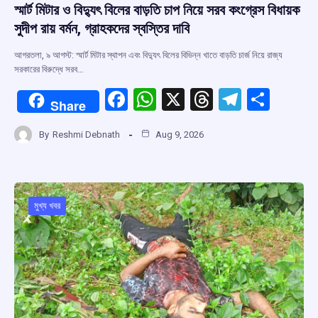
স্মার্ট মিটার ও বিদ্যুৎ বিলের বাড়তি চাপ নিয়ে সরব কংগ্রেস বিধায়ক
সুদীপ রায় বর্মন, গ্রাহকদের স্বস্তির দাবি
আগরতলা, ৯ আগস্ট: স্মার্ট মিটার স্থাপন এবং বিদ্যুৎ বিলের বিভিন্ন খাতে বাড়তি চার্জ নিয়ে রাজ্য
সরকারের বিরুদ্ধে সরব…
F
W
X
T
T
S
Share
a
h
hr
el
h
By
Reshmi Debnath
Aug 9, 2026
ce
at
e
e
ar
b
s
a
gr
e
o
A
d
a
o
p
s
m
মুখ্য খবর
k
p