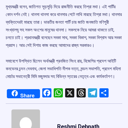
মুখ্যমন্ত্রী বলেন, জাতিগত সুড়সুড়ি দিয়ে রাজনীতি করছে তিপ্রা মথা। এই পার্টির
কোন দর্শন নেই। থানসা থানসা করে থানসার পেটে লাথি মারছে তিপ্রা মথা। থানসার
ব্যক্তিদেরই মারছে তারা। ভারতীয় জনতা পার্টি চায় জাতি জনজাতি মণিপুরী
সংখ্যালঘু সহ সকল অংশের মানুষের থানসা। সকলকে নিয়ে আমরা থাকতে চাই,
চলতে চাই। প্রধানমন্ত্রী বলেছেন সবকা সাথ, সবকা বিকাশ, সবকা বিশ্বাস আর সবকা
প্রয়াস। আর সেই দিশায় কাজ করছে আমাদের রাজ্য সরকারও।
সমাবেশে উপস্থিত ছিলেন অর্থমন্ত্রী প্রনজিত সিংহ রায়, বিজেপির প্রদেশ আইটি
কনভেনর চন্দন দেবনাথ, জেলা সভাধিপতি দীপক দত্ত, মন্ডল সভাপতি, প্রদেশ মহিলা
মোর্চার সভানেত্রী মিমি মজুমদার সহ বিভিন্ন স্তরের নেতৃত্ব এবং কার্যকর্তাগণ।
Facebook
WhatsApp
X
Threads
Telegr
Shar
Share
Reshmi Debnath