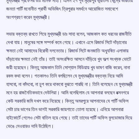
মুখ্যমন্ত্রী প্রফেসর ডাঃ মানিক সাহা। এদিন ২৭ পূর্ব মূহুরীপুর ভূরাতলী কেন্দ্রে ভারতীয়
জনতা পার্টি মনোনীত প্রার্থী অভিজিৎ ত্রিপুরার সমর্থনে আয়োজিত সমাবেশে
অংশগ্রহণ করেন মুখ্যমন্ত্রী।
সভায় বক্তব্য রাখতে গিয়ে মুখ্যমন্ত্রী ডাঃ সাহা বলেন, আজকাল কত ধরনের রাজনীতি
দেখা যায়। মানুষের সঙ্গে সম্পর্ক কমে গেছে। এখানে এসে রিজার্ভ সিটে দাঁড়ানোর
ক্ষমতা নেই আমাদের বিরোধী দলনেতার। রিজার্ভ সিটে জনজাতি অধ্যুষিত এলাকায়
দাঁড়ানোর ক্ষমতা নেই তাঁর। তাই অসংরক্ষিত আসনে দাঁড়িয়ে খুব অল্প সংখ্যক ভোটে
জয়ী হয়েছেন। কিন্তু আজকাল তিনি সোশ্যাল মিডিয়ায় খুব ভাষণ বাজি করেন, নানা
রকম কথা বলেন। গতকালও তিনি বলছিলেন যে মুখ্যমন্ত্রীর বক্তব্য নিয়ে আমি
হাসবো, না কাঁদবো, না চুপ করে থাকবো বুঝতে পারছি না। তিনি বলেছেন যে মুখ্যমন্ত্রী
মনে হয় রাজনৈতিকভাবে দেউলিয়া। আমি বলেছিলাম যে আপনারা বলছেন বক্সনগরে
কেউ সরকারি জমি দখল করে নিয়েছে। কিন্তু অমরপুরে আপনাদের যে পার্টি অফিস
সেটা চার ভাগের তিন ভাগই সরকারি জায়গাতে তোলা হয়েছে। এনিয়ে আপনারা
হাইকোর্টে গেলেও সেটা বাতিল হয়ে গেছে। তাই তাদের পার্টি অফিস বুলডোজার দিয়ে
ভেঙে দেওয়ারও দাবি উঠেছিল।