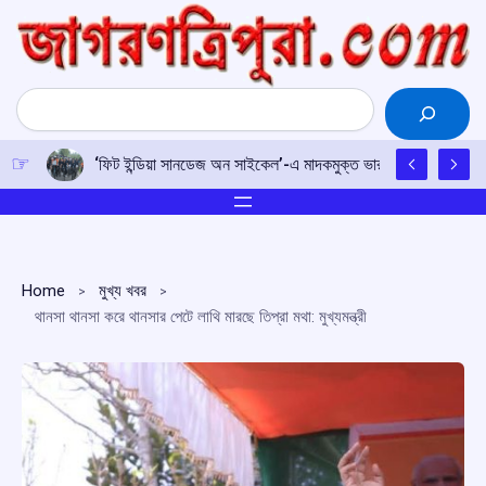
Skip
to
content
Search
‘ফিট ইন্ডিয়া সানডেজ অন সাইকেল’-এ মাদকমুক্ত ভারতের শপথ, নেতৃত্বে ক্র
Home
মুখ্য খবর
থানসা থানসা করে থানসার পেটে লাথি মারছে তিপ্রা মথা: মুখ্যমন্ত্রী