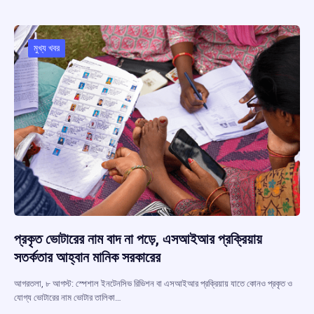
b
s
a
gr
e
o
A
d
a
o
p
s
m
মুখ্য খবর
k
p
প্রকৃত ভোটারের নাম বাদ না পড়ে, এসআইআর প্রক্রিয়ায়
সতর্কতার আহ্বান মানিক সরকারের
আগরতলা, ৮ আগস্ট: স্পেশাল ইনটেনসিভ রিভিশন বা এসআইআর প্রক্রিয়ায় যাতে কোনও প্রকৃত ও
যোগ্য ভোটারের নাম ভোটার তালিকা…