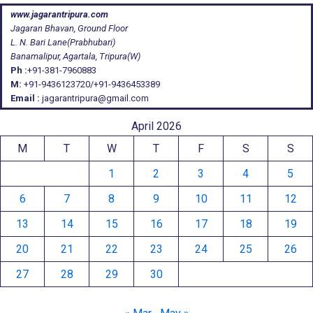
www.jagarantripura.com
Jagaran Bhavan, Ground Floor
L. N. Bari Lane(Prabhubari)
Banamalipur, Agartala, Tripura(W)
Ph :
+91-381-7960883
M:
+91-9436123720/+91-9436453389
Email :
jagarantripura@gmail.com
April 2026
M
T
W
T
F
S
S
1
2
3
4
5
6
7
8
9
10
11
12
13
14
15
16
17
18
19
20
21
22
23
24
25
26
27
28
29
30