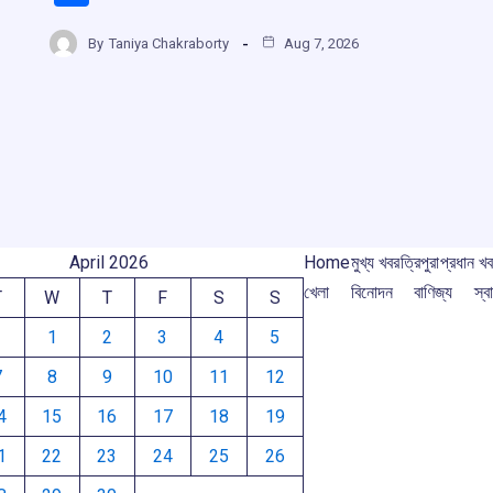
ce
at
e
e
h
b
s
a
gr
By
Taniya Chakraborty
Aug 7, 2026
ar
r
o
A
d
a
e
o
p
s
m
m
k
p
April 2026
Home
মুখ্য খবর
ত্রিপুরা
প্রধান খ
খেলা
বিনোদন
বাণিজ্য
স্বা
T
W
T
F
S
S
1
2
3
4
5
7
8
9
10
11
12
4
15
16
17
18
19
1
22
23
24
25
26