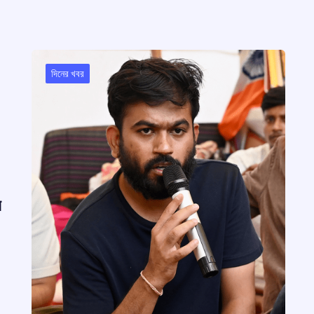
দিনের খবর
র