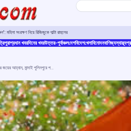
Search
 মহিলা সংরক্ষণ নিয়ে রিজিজুকে পাল্টা রাহুলের
্রিপুরা
প্রধান খবর
দিনের খবর
উত্তর-পূর্বাঞ্চল
দেশ
বিদেশ
খেলা
বিনোদন
বাণিজ্য
স্বাস্থ্য
প্র
টিটিএএডিসি নির্বাচনে কংগ্রেস প্রার্থীদের জয়ের আহ্বান, মান্দাই পুলিনপুরে পদযাত্রা ও বাজার সভা