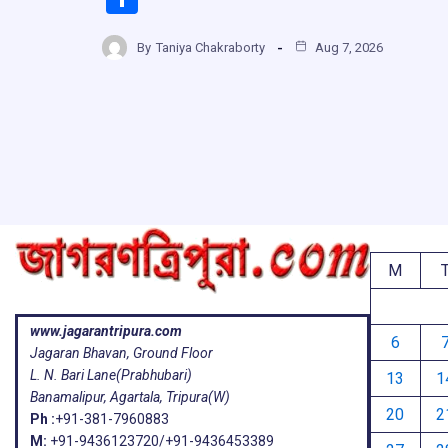
ce
at
e
e
h
b
s
a
g
By
Taniya Chakraborty
Aug 7, 2026
ar
o
A
d
a
e
o
p
s
k
p
M
www.jagarantripura.com
6
Jagaran Bhavan, Ground Floor
L. N. Bari Lane(Prabhubari)
13
1
Banamalipur, Agartala, Tripura(W)
20
2
Ph :
+91-381-7960883
M:
+91-9436123720/+91-9436453389