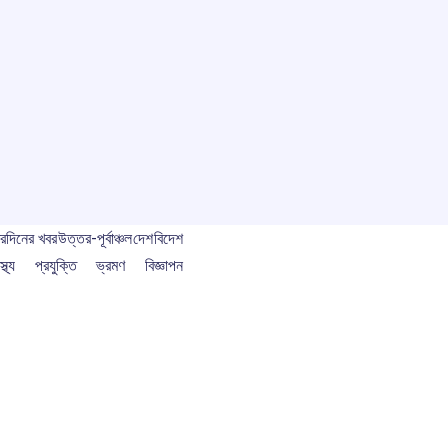
বর
দিনের খবর
উত্তর-পূর্বাঞ্চল
দেশ
বিদেশ
স্থ্য
প্রযুক্তি
ভ্রমণ
বিজ্ঞাপন