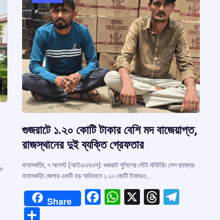
গুজরাটে ১.২০ কোটি টাকার বেশি মদ বাজেয়াপ্ত,
রাজস্থানের দুই ব্যক্তি গ্রেফতার
বানাসকাঁঠা, ৭ আগস্ট (আইএএনএস): গুজরাট পুলিশের স্টেট মনিটরিং সেল রাজ্যের
জ-
বানাসকাঁঠা জেলায় একটি বড় অভিযানে ১.২০ কোটি টাকারও…
F
W
X
T
T
Share
a
h
hr
el
S