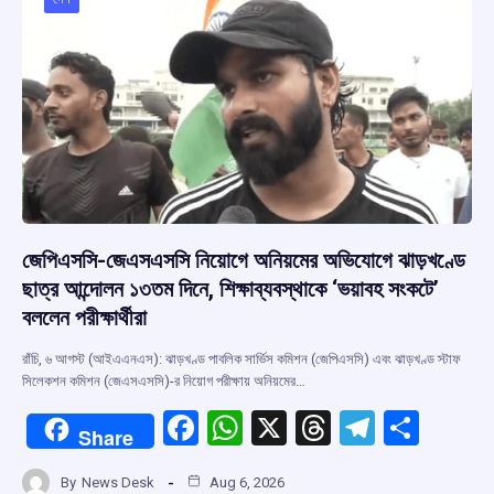
জেপিএসসি-জেএসএসসি নিয়োগে অনিয়মের অভিযোগে ঝাড়খণ্ডে
ছাত্র আন্দোলন ১৩তম দিনে, শিক্ষাব্যবস্থাকে ‘ভয়াবহ সংকটে’
বললেন পরীক্ষার্থীরা
রাঁচি, ৬ আগস্ট (আইএএনএস): ঝাড়খণ্ড পাবলিক সার্ভিস কমিশন (জেপিএসসি) এবং ঝাড়খণ্ড স্টাফ
সিলেকশন কমিশন (জেএসএসসি)-র নিয়োগ পরীক্ষায় অনিয়মের…
F
W
X
T
T
S
Share
a
h
hr
el
h
By
News Desk
Aug 6, 2026