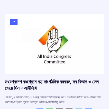
ce
at
e
e
ar
b
s
a
gr
e
o
A
d
a
o
p
s
m
দেশ
k
p
মধ্যপ্রদেশ কংগ্রেসে বড় সাংগঠনিক রদবদল, সব বিভাগ ও সেল
ভেঙে দিল এআইসিসি
ভোপাল, ৫ আগস্ট (আইএএনএস): ভবিষ্যতের নির্বাচনের আগে সাংগঠনিক ভিত্তি আরও শক্তিশালী
করতে মধ্যপ্রদেশ প্রদেশ কংগ্রেস কমিটির (এমপিসিসি) অধীন…