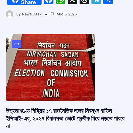
Share
a
h
hr
el
h
By
News Desk
Aug 5, 2026
ce
at
e
e
ar
b
s
a
gr
e
o
A
d
a
o
p
s
m
দেশ
k
p
উত্তরাখণ্ডে নিষ্ক্রিয় ১৭ রাজনৈতিক দলের নিবন্ধন বাতিল
ইসিআই-এর, ২০২৭ বিধানসভা ভোটে প্রতীক নিয়ে লড়তে পারবে
না