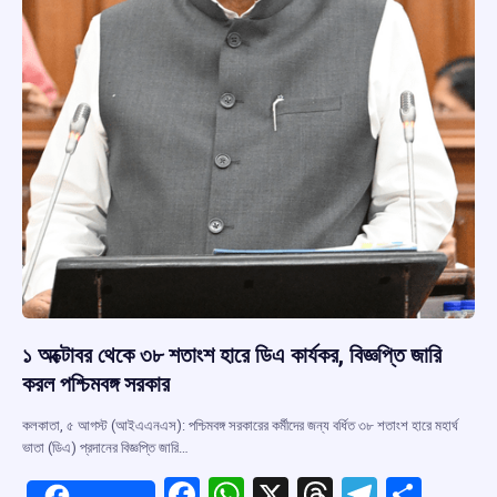
১ অক্টোবর থেকে ৩৮ শতাংশ হারে ডিএ কার্যকর, বিজ্ঞপ্তি জারি
করল পশ্চিমবঙ্গ সরকার
কলকাতা, ৫ আগস্ট (আইএএনএস): পশ্চিমবঙ্গ সরকারের কর্মীদের জন্য বর্ধিত ৩৮ শতাংশ হারে মহার্ঘ
ভাতা (ডিএ) প্রদানের বিজ্ঞপ্তি জারি…
F
W
X
T
T
S