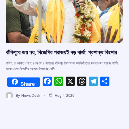
বাঁকিপুরে জয় নয়, বিজেপির পরাজয়ই বড় বার্তা: প্রশান্ত কিশোর
পাটনা, ৪ আগস্ট (আইএএনএস): বিহারের বাঁকিপুর বিধানসভা উপনির্বাচনের ফলকে জন সুরাজ পার্টির
জয়ের চেয়ে বিজেপির পরাজয় হিসেবেই বেশি…
F
W
X
T
T
S
Share
a
h
hr
el
h
By
News Desk
Aug 4, 2026
ce
at
e
e
ar
b
s
a
gr
e
o
A
d
a
o
p
s
m