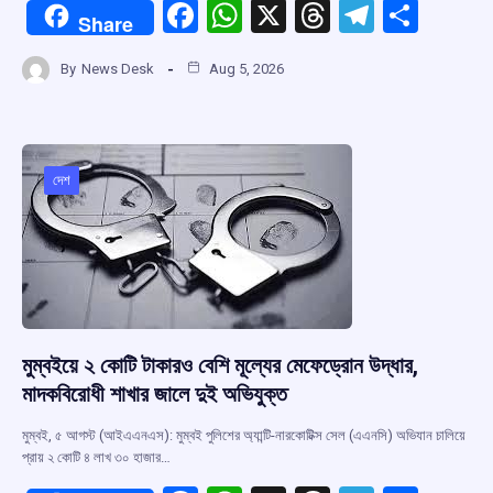
F
W
X
T
T
S
Share
a
h
hr
el
h
By
News Desk
Aug 5, 2026
ce
at
e
e
ar
b
s
a
gr
e
o
A
d
a
o
p
s
m
দেশ
k
p
মুম্বইয়ে ২ কোটি টাকারও বেশি মূল্যের মেফেড্রোন উদ্ধার,
মাদকবিরোধী শাখার জালে দুই অভিযুক্ত
মুম্বই, ৫ আগস্ট (আইএএনএস): মুম্বই পুলিশের অ্যান্টি-নারকোটিক্স সেল (এএনসি) অভিযান চালিয়ে
প্রায় ২ কোটি ৪ লাখ ৩০ হাজার…