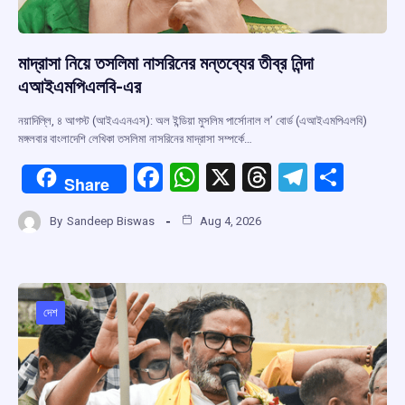
মাদ্রাসা নিয়ে তসলিমা নাসরিনের মন্তব্যের তীব্র নিন্দা
এআইএমপিএলবি-এর
নয়াদিল্লি, ৪ আগস্ট (আইএএনএস): অল ইন্ডিয়া মুসলিম পার্সোনাল ল’ বোর্ড (এআইএমপিএলবি)
মঙ্গলবার বাংলাদেশি লেখিকা তসলিমা নাসরিনের মাদ্রাসা সম্পর্কে…
F
W
X
T
T
S
Share
a
h
hr
el
h
By
Sandeep Biswas
Aug 4, 2026
ce
at
e
e
ar
b
s
a
gr
e
o
A
d
a
o
p
s
m
দেশ
k
p