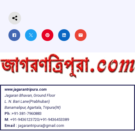
k
p
www.jagarantripura.com
Jagaran Bhavan, Ground Floor
L. N. Bari Lane(Prabhubari)
Banamalipur, Agartala, Tripura(W)
Ph :
+91-381-7960883
M:
+91-9436123720/+91-9436453389
Email :
jagarantripura@gmail.com