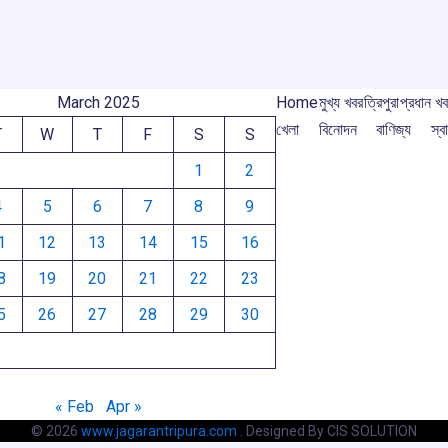
March 2025
Home
মুখ্য খবর
ত্রিপুরা
প্রধান খ
খেলা
বিনোদন
বাণিজ্য
স্বা
T
W
T
F
S
S
1
2
4
5
6
7
8
9
1
12
13
14
15
16
8
19
20
21
22
23
5
26
27
28
29
30
« Feb
Apr »
© 2026
www.jagarantripura.com .
Designed By CIS SOLUTION