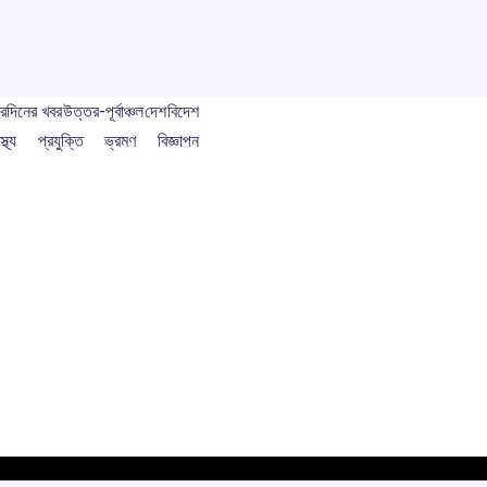
বর
দিনের খবর
উত্তর-পূর্বাঞ্চল
দেশ
বিদেশ
স্থ্য
প্রযুক্তি
ভ্রমণ
বিজ্ঞাপন