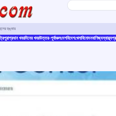
Search
লের হুঙ্কার
্রিপুরা
প্রধান খবর
দিনের খবর
উত্তর-পূর্বাঞ্চল
দেশ
বিদেশ
খেলা
বিনোদন
বাণিজ্য
স্বাস্থ্য
প্র