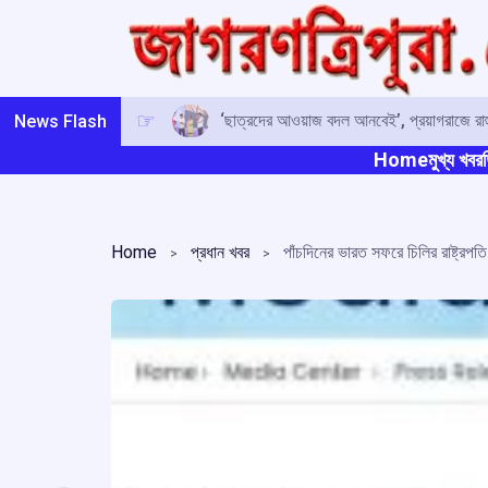
Skip
to
content
‘ছাত্রদের আওয়াজ বদল আনবেই’, প্রয়াগরাজে রাহু
News Flash
Home
মুখ্য খবর
ত
Home
প্রধান খবর
পাঁচদিনের ভারত সফরে চিলির রাষ্ট্রপতি