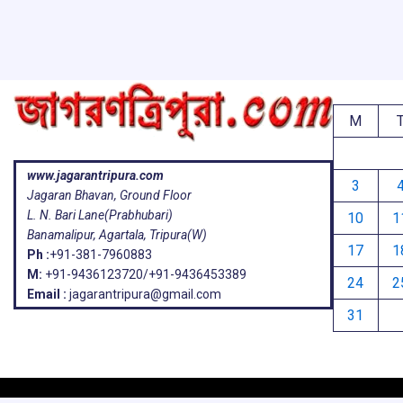
k
p
M
www.jagarantripura.com
3
Jagaran Bhavan, Ground Floor
L. N. Bari Lane(Prabhubari)
10
1
Banamalipur, Agartala, Tripura(W)
17
1
Ph :
+91-381-7960883
M:
+91-9436123720/+91-9436453389
24
2
Email :
jagarantripura@gmail.com
31