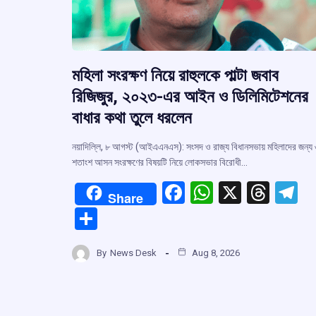
মহিলা সংরক্ষণ নিয়ে রাহুলকে পাল্টা জবাব
রিজিজুর, ২০২৩-এর আইন ও ডিলিমিটেশনের
বাধার কথা তুলে ধরলেন
নয়াদিল্লি, ৮ আগস্ট (আইএএনএস): সংসদ ও রাজ্য বিধানসভায় মহিলাদের জন্য
শতাংশ আসন সংরক্ষণের বিষয়টি নিয়ে লোকসভার বিরোধী…
F
W
X
T
T
Share
a
h
hr
el
S
ce
at
e
e
h
b
s
a
g
By
News Desk
Aug 8, 2026
ar
o
A
d
a
e
o
p
s