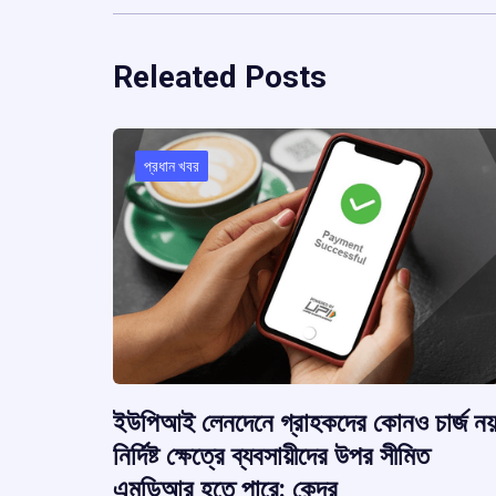
Releated Posts
প্রধান খবর
ইউপিআই লেনদেনে গ্রাহকদের কোনও চার্জ নয়
নির্দিষ্ট ক্ষেত্রে ব্যবসায়ীদের উপর সীমিত
এমডিআর হতে পারে: কেন্দ্র