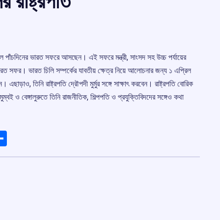
 রাষ্ট্রপতি
 এপ্রিল পাঁচদিনের ভারত সফরে আসছেন। এই সফরে মন্ত্রী, সাংসদ সহ উচ্চ পর্যায়ের
ারত সফর। ভারত চিলি সম্পর্কের যাবতীয় ক্ষেত্র নিয়ে আলোচনার জন্য ১ এপ্রিল
ন। এছাড়াও, তিনি রাষ্ট্রপতি দ্রৌপদী মুর্মুর সঙ্গে সাক্ষাৎ করবেন। রাষ্ট্রপতি বোরিক
 মুম্বই ও বেঙ্গালুরুতে তিনি রাজনীতিক, শিল্পপতি ও প্রযুক্তিবিদদের সঙ্গেও কথা
ads
elegram
Share