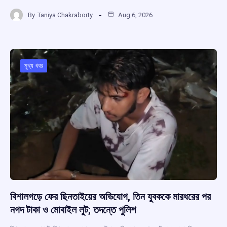
a
h
hr
el
h
By
Taniya Chakraborty
Aug 6, 2026
ce
at
e
e
ar
b
s
a
gr
e
o
A
d
a
o
p
s
m
মুখ্য খবর
k
p
বিশালগড়ে ফের ছিনতাইয়ের অভিযোগ, তিন যুবককে মারধরের পর
নগদ টাকা ও মোবাইল লুট; তদন্তে পুলিশ