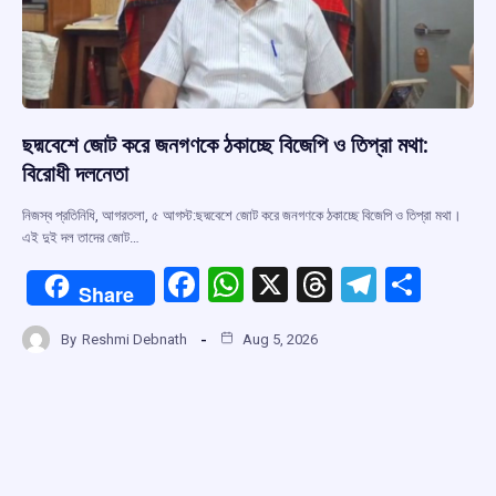
ছদ্মবেশে জোট করে জনগণকে ঠকাচ্ছে বিজেপি ও তিপ্রা মথা:
বিরোধী দলনেতা
নিজস্ব প্রতিনিধি, আগরতলা, ৫ আগস্ট:ছদ্মবেশে জোট করে জনগণকে ঠকাচ্ছে বিজেপি ও তিপ্রা মথা।
এই দুই দল তাদের জোট…
F
W
X
T
T
S
Share
a
h
hr
el
h
By
Reshmi Debnath
Aug 5, 2026
ce
at
e
e
ar
b
s
a
gr
e
o
A
d
a
o
p
s
m