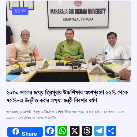
o
A
d
a
o
p
s
m
মুখ্য খবর
k
p
২০৩০ সালের মধ্যে ত্রিপুরায় উচ্চশিক্ষায় অংশগ্রহণ ২২% থেকে
৭৫%-এ উন্নীত করার লক্ষ্য: মন্ত্রী কিশোর বর্মণ
আগরতলা, ৬ আগস্ট: ত্রিপুরায় উচ্চশিক্ষায় শিক্ষার্থীদের অংশগ্রহণের হার বর্তমান ২২ শতাংশ থেকে
২০৩০ সালের মধ্যে ৭৫ শতাংশে উন্নীত…
F
W
X
T
T
S
Share