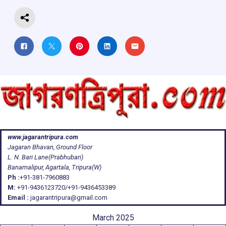
k
p
www.jagarantripura.com
Jagaran Bhavan, Ground Floor
L. N. Bari Lane(Prabhubari)
Banamalipur, Agartala, Tripura(W)
Ph :
+91-381-7960883
M:
+91-9436123720/+91-9436453389
Email :
jagarantripura@gmail.com
March 2025