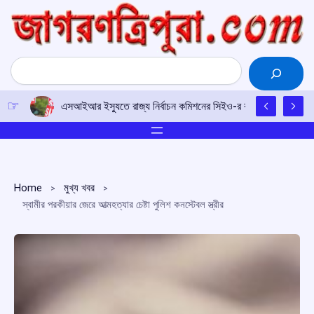
Skip
to
content
Search
এসআইআর ইস্যুতে রাজ্য নির্বাচন কমিশনের সিইও-র কাছে আইপিএফটির ড
Home
মুখ্য খবর
স্বামীর পরকীয়ার জেরে আত্মহত্যার চেষ্টা পুলিশ কনস্টেবল স্ত্রীর